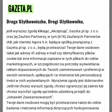
Droga Użytkowniczko, Drogi Użytkowniku,
jeśli wyrazisz zgodę klikając „Akceptuję”, Gazeta.pl sp. z o.o.
oraz jej Zaufani Partnerzy, w tym [
676
] Zaufanych Partnerów
Płomiennica zimowa owocuje wtedy, gdy inne
IAB, jak również Agora S.A. będąca spółką powiązaną z
gatunki są już niedostępne. Spotkać ją można na
Gazeta.pl sp. z o.o., będą przetwarzać Twoje dane osobowe
martwym drewnie drzew liściastych.
Kapelusze są
takie jak adresy IP, adresy e-mail czy identyfikatory plików
cookie lub inne informacje zapisane w tych plikach do celów
pomarańczowe, śliskie, a ich miąższ elastyczny,
marketingowych, w szczególności na potrzeby wyświetlania
dzięki czemu nie rozpada się podczas smażenia
reklam dopasowanych do Twoich zainteresowań i preferencji w
czy duszenia.
Jej łagodny, grzybowo-roślinny smak
swoich serwisach, aplikacjach i w Internecie lub personalizacji
treści w nich wyświetlanych. Wyrażenie zgody jest dobrowolne.
dobrze pasuje do wielu dań. Można ją wykorzystać
Jeśli nie chcesz wyrazić zgody, chcesz ograniczyć jej zakres lub
w domowej kuchni do przygotowania prostych
chcesz wycofać zgodę uprzednio udzieloną przejdź do
potraw, które urozmaicą zimowe obiady.
„Ustawień Zaawansowanych”.
Twoje dane osobowe mogą być przetwarzane także do celów
badania i mierzenia informacji dotyczących funkcjonowania