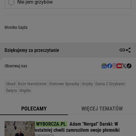
Nie jem grzybów
Monika Gajda
Dziękujemy za przeczytanie
Obserwuj nas
Obiad
Boże Narodzenie
Domowe Sposoby
Grzyby
Dania Z Grzybami
Święta
Wigilia
POLECAMY
WIĘCEJ TEMATÓW
Adam "Nergal" Darski: W
ostatniej chwili zamroziłem swoje plemniki
SUBSKRYPCJA