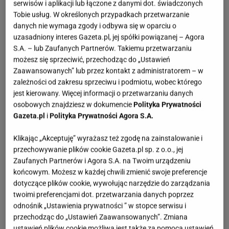
serwisów i aplikacji lub łączone z danymi dot. świadczonych
Tobie usług. W określonych przypadkach przetwarzanie
danych nie wymaga zgody i odbywa się w oparciu o
uzasadniony interes Gazeta.pl, jej spółki powiązanej – Agora
S.A. – lub Zaufanych Partnerów. Takiemu przetwarzaniu
możesz się sprzeciwić, przechodząc do „Ustawień
Zaawansowanych” lub przez kontakt z administratorem – w
zależności od zakresu sprzeciwu i podmiotu, wobec którego
jest kierowany. Więcej informacji o przetwarzaniu danych
osobowych znajdziesz w dokumencie
Polityka Prywatności
Gazeta.pl
i
Polityka Prywatności Agora S.A.
Klikając „Akceptuję” wyrażasz też zgodę na zainstalowanie i
przechowywanie plików cookie Gazeta.pl sp. z o.o., jej
Zaufanych Partnerów i Agora S.A. na Twoim urządzeniu
końcowym. Możesz w każdej chwili zmienić swoje preferencje
dotyczące plików cookie, wywołując narzędzie do zarządzania
twoimi preferencjami dot. przetwarzania danych poprzez
odnośnik „Ustawienia prywatności ” w stopce serwisu i
przechodząc do „Ustawień Zaawansowanych”. Zmiana
ustawień plików cookie możliwa jest także za pomocą ustawień