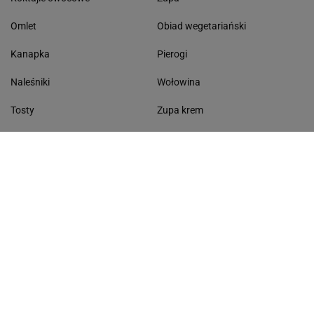
Omlet
Obiad wegetariański
Kanapka
Pierogi
Naleśniki
Wołowina
Tosty
Zupa krem
Racuchy
Filet z kurczaka
Miód lipowy
Sałatka szwajcarska
Masło czosnkowe
Dania w 20 minut
KONTAKT
Serwis Haps.pl
ul. Czerska 8/10 00-732 Warszawa
Napisz do nas