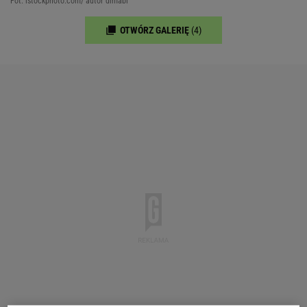
Fot. istockphoto.com/ autor dimabl
OTWÓRZ GALERIĘ
(4)