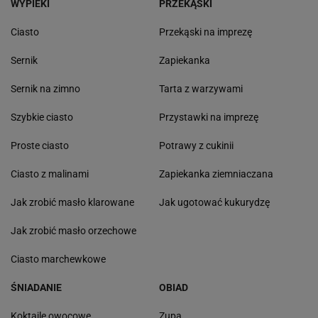
WYPIEKI
PRZEKĄSKI
Ciasto
Przekąski na imprezę
Sernik
Zapiekanka
Sernik na zimno
Tarta z warzywami
Szybkie ciasto
Przystawki na imprezę
Proste ciasto
Potrawy z cukinii
Ciasto z malinami
Zapiekanka ziemniaczana
Jak zrobić masło klarowane
Jak ugotować kukurydzę
Jak zrobić masło orzechowe
Ciasto marchewkowe
ŚNIADANIE
OBIAD
Koktajle owocowe
Zupa