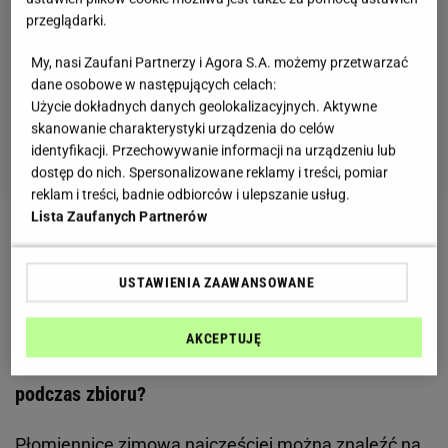
przeglądarki.
My, nasi Zaufani Partnerzy i Agora S.A. możemy przetwarzać
dane osobowe w następujących celach:
Użycie dokładnych danych geolokalizacyjnych. Aktywne
skanowanie charakterystyki urządzenia do celów
identyfikacji. Przechowywanie informacji na urządzeniu lub
dostęp do nich. Spersonalizowane reklamy i treści, pomiar
reklam i treści, badnie odbiorców i ulepszanie usług.
Lista Zaufanych Partnerów
Zobacz wideo
Mądra Babcia pokazała, jak zrobić
obłędny gulasz z grzybami. Zaniemówisz z
USTAWIENIA ZAAWANSOWANE
zachwytu
AKCEPTUJĘ
Gdzie szukać płomiennicy zimowej? Na co uważać
podczas zbioru?
Płomiennicę zimową najczęściej można znaleźć na