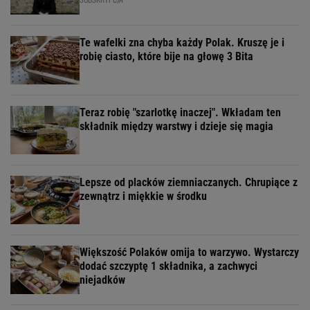
Te wafelki zna chyba każdy Polak. Kruszę je i
robię ciasto, które bije na głowę 3 Bita
Teraz robię "szarlotkę inaczej". Wkładam ten
składnik między warstwy i dzieje się magia
Lepsze od placków ziemniaczanych. Chrupiące z
zewnątrz i miękkie w środku
Większość Polaków omija to warzywo. Wystarczy
dodać szczyptę 1 składnika, a zachwyci
niejadków