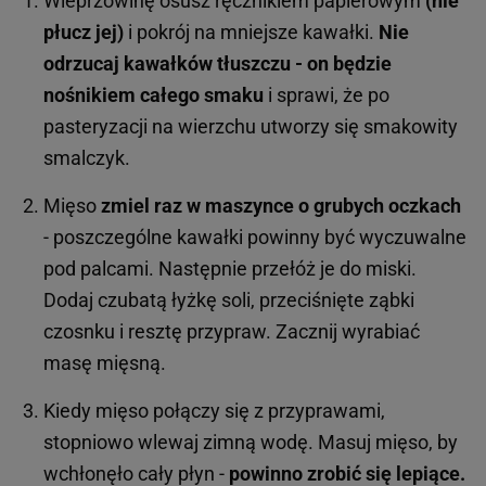
Wieprzowinę osusz ręcznikiem papierowym
(nie
płucz jej)
i pokrój na mniejsze kawałki.
Nie
odrzucaj kawałków tłuszczu - on będzie
nośnikiem całego smaku
i sprawi, że po
pasteryzacji na wierzchu utworzy się smakowity
smalczyk.
Mięso
zmiel raz w maszynce o grubych oczkach
- poszczególne kawałki powinny być wyczuwalne
pod palcami. Następnie przełóż je do miski.
Dodaj czubatą łyżkę soli, przeciśnięte ząbki
czosnku i resztę przypraw. Zacznij wyrabiać
masę mięsną.
Kiedy mięso połączy się z przyprawami,
stopniowo wlewaj zimną wodę. Masuj mięso, by
wchłonęło cały płyn -
powinno zrobić się lepiące.