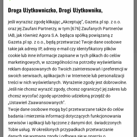
Droga Użytkowniczko, Drogi Użytkowniku,
jeśli wyrazisz zgodę klikając „Akceptuję”, Gazeta.pl sp. z o.o.
oraz jej Zaufani Partnerzy, w tym [
676
] Zaufanych Partnerów
IAB, jak również Agora S.A. będąca spółką powiązaną z
Gazeta.pl sp. z o.o., będą przetwarzać Twoje dane osobowe
takie jak adresy IP, adresy e-mail czy identyfikatory plików
cookie lub inne informacje zapisane w tych plikach do celów
marketingowych, w szczególności na potrzeby wyświetlania
Jak zrobić kiełbasę w słoiku, żeby smakowała jak ta,
reklam dopasowanych do Twoich zainteresowań i preferencji w
którą robili dawniej nasi dziadkowie? Nie będzie
swoich serwisach, aplikacjach i w Internecie lub personalizacji
treści w nich wyświetlanych. Wyrażenie zgody jest dobrowolne.
kłamstwem stwierdzenie, że to naprawdę bardzo
Jeśli nie chcesz wyrazić zgody, chcesz ograniczyć jej zakres lub
łatwy
przepis
i poradzą sobie z nim nawet ci, którzy
chcesz wycofać zgodę uprzednio udzieloną przejdź do
mają zerowe doświadczenie, jeśli chodzi o
„Ustawień Zaawansowanych”.
Twoje dane osobowe mogą być przetwarzane także do celów
przygotowywanie konserw.
Kluczem jest oczywiście
badania i mierzenia informacji dotyczących funkcjonowania
mięso - musi być bardzo świeże, najlepiej prosto od
serwisów i aplikacji lub łączone z danymi dot. świadczonych
rzeźnika
. Ważne są także proporcje -
ok. 70-60
Tobie usług. W określonych przypadkach przetwarzanie
danych nie wymaga zgody i odbywa się w oparciu o