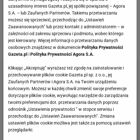
procent musi być mięsa chudszego (ale nie całkiem
uzasadniony interes Gazeta.pl, jej spółki powiązanej – Agora
chudego)
, natomiast resztę powinno stanowić
S.A. – lub Zaufanych Partnerów. Takiemu przetwarzaniu
mięso tłuste, na przykład boczek. No i
przyprawy
. Tu
możesz się sprzeciwić, przechodząc do „Ustawień
Zaawansowanych” lub przez kontakt z administratorem – w
nie ma nic skomplikowanego - tylko sól, pieprz,
zależności od zakresu sprzeciwu i podmiotu, wobec którego
majeranek i czosnek. Tyle wystarczy, bo dobra
jest kierowany. Więcej informacji o przetwarzaniu danych
kiełbasa naprawdę więcej nie potrzebuje.
osobowych znajdziesz w dokumencie
Polityka Prywatności
Gazeta.pl
i
Polityka Prywatności Agora S.A.
Klikając „Akceptuję” wyrażasz też zgodę na zainstalowanie i
przechowywanie plików cookie Gazeta.pl sp. z o.o., jej
Zaufanych Partnerów i Agora S.A. na Twoim urządzeniu
końcowym. Możesz w każdej chwili zmienić swoje preferencje
dotyczące plików cookie, wywołując narzędzie do zarządzania
twoimi preferencjami dot. przetwarzania danych poprzez
odnośnik „Ustawienia prywatności ” w stopce serwisu i
przechodząc do „Ustawień Zaawansowanych”. Zmiana
ustawień plików cookie możliwa jest także za pomocą ustawień
przeglądarki.