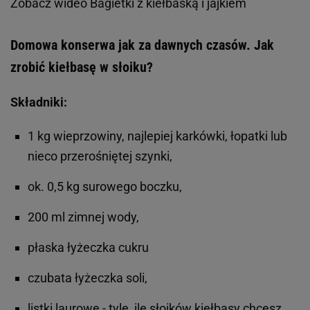
Zobacz wideo
Bagietki z kiełbaską i jajkiem
Domowa konserwa jak za dawnych czasów. Jak
zrobić kiełbasę w słoiku?
Składniki:
1 kg wieprzowiny, najlepiej karkówki, łopatki lub
nieco przerośniętej szynki,
ok. 0,5 kg surowego boczku,
200 ml zimnej wody,
płaska łyżeczka cukru
czubata łyżeczka soli,
listki laurowe - tyle, ile słoików kiełbasy chcesz