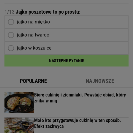
1/13
Jajko poszetowe to po prostu:
jajko na miękko
jajko na twardo
jajko w koszulce
NASTĘPNE PYTANIE
POPULARNE
NAJNOWSZE
Biorę cukinię i ziemniaki. Powstaje obiad, który
znika w mig
Mało kto przygotowuje cukinię w ten sposób.
Efekt zachwyca