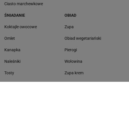
Ciasto marchewkowe
ŚNIADANIE
OBIAD
Koktajle owocowe
Zupa
Omlet
Obiad wegetariański
Kanapka
Pierogi
Naleśniki
Wołowina
Tosty
Zupa krem
Racuchy
Filet z kurczaka
Miód lipowy
Sałatka szwajcarska
Masło czosnkowe
Dania w 20 minut
KONTAKT