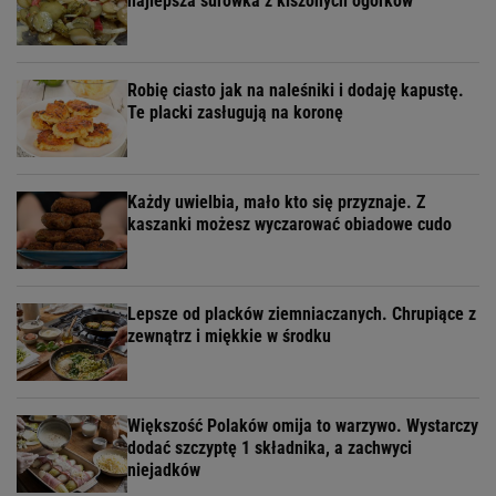
najlepsza surówka z kiszonych ogórków
Robię ciasto jak na naleśniki i dodaję kapustę.
Te placki zasługują na koronę
Każdy uwielbia, mało kto się przyznaje. Z
kaszanki możesz wyczarować obiadowe cudo
Lepsze od placków ziemniaczanych. Chrupiące z
zewnątrz i miękkie w środku
Większość Polaków omija to warzywo. Wystarczy
dodać szczyptę 1 składnika, a zachwyci
niejadków