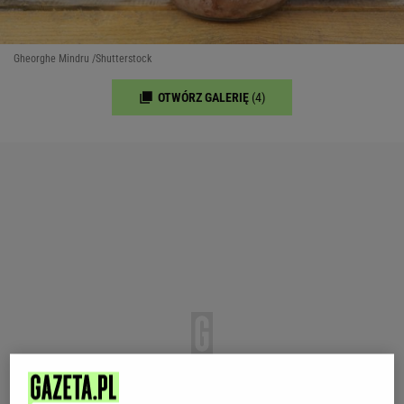
Gheorghe Mindru /Shutterstock
OTWÓRZ GALERIĘ
(4)