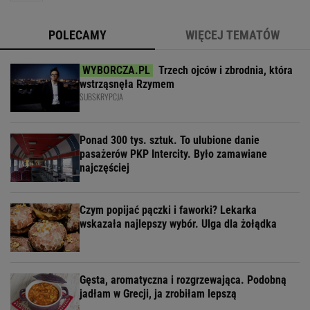
POLECAMY
WIĘCEJ TEMATÓW
Trzech ojców i zbrodnia, która
wstrząsnęła Rzymem
SUBSKRYPCJA
Ponad 300 tys. sztuk. To ulubione danie
pasażerów PKP Intercity. Było zamawiane
najczęściej
Czym popijać pączki i faworki? Lekarka
wskazała najlepszy wybór. Ulga dla żołądka
Gęsta, aromatyczna i rozgrzewająca. Podobną
jadłam w Grecji, ja zrobiłam lepszą