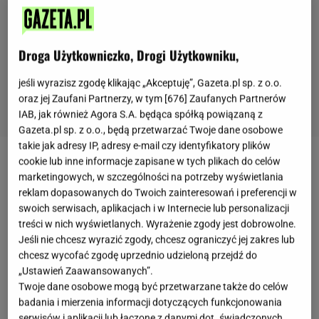
Droga Użytkowniczko, Drogi Użytkowniku,
jeśli wyrazisz zgodę klikając „Akceptuję”, Gazeta.pl sp. z o.o.
oraz jej Zaufani Partnerzy, w tym [
676
] Zaufanych Partnerów
IAB, jak również Agora S.A. będąca spółką powiązaną z
Gazeta.pl sp. z o.o., będą przetwarzać Twoje dane osobowe
takie jak adresy IP, adresy e-mail czy identyfikatory plików
cookie lub inne informacje zapisane w tych plikach do celów
Jak zrobić faworki, żeby były kruche, delikatne,
marketingowych, w szczególności na potrzeby wyświetlania
chrupiące i naprawdę przepyszne? Przepis nie jest
reklam dopasowanych do Twoich zainteresowań i preferencji w
trudny, a już nasze babcie wiedziały, jak uzyskać tę
swoich serwisach, aplikacjach i w Internecie lub personalizacji
treści w nich wyświetlanych. Wyrażenie zgody jest dobrowolne.
pożądaną delikatność i chrupkość. Otóż do
ciasta
Jeśli nie chcesz wyrazić zgody, chcesz ograniczyć jej zakres lub
dodawały spirytus, by faworki podczas
smażenia
nie
chcesz wycofać zgodę uprzednio udzieloną przejdź do
chłonęły tłuszczu. Fakt, dodatek spirytusy zwykle
„Ustawień Zaawansowanych”.
Twoje dane osobowe mogą być przetwarzane także do celów
był niewielki, wystarczyły dwie łyżki, ale o ile
badania i mierzenia informacji dotyczących funkcjonowania
większość alkoholu odparowywała, tak
serwisów i aplikacji lub łączone z danymi dot. świadczonych