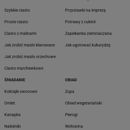
Szybkie ciasto
Przystawki na imprezę
Proste ciasto
Potrawy z cukinii
Ciasto z malinami
Zapiekanka ziemniaczana
Jak zrobić masło klarowane
Jak ugotować kukurydzę
Jak zrobić masło orzechowe
Ciasto marchewkowe
ŚNIADANIE
OBIAD
Koktajle owocowe
Zupa
Omlet
Obiad wegetariański
Kanapka
Pierogi
Naleśniki
Wołowina