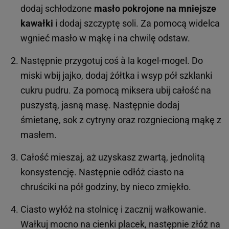
dodaj schłodzone
masło pokrojone na mniejsze
kawałki
i dodaj szczyptę soli. Za pomocą widelca
wgnieć masło w mąkę i na chwilę odstaw.
Następnie przygotuj coś à la kogel-mogel. Do
miski wbij jajko, dodaj żółtka i wsyp pół szklanki
cukru pudru. Za pomocą miksera ubij całość na
puszystą, jasną masę. Następnie dodaj
śmietanę, sok z cytryny oraz rozgniecioną mąkę z
masłem.
Całość mieszaj, aż uzyskasz zwartą, jednolitą
konsystencję. Następnie odłóż ciasto na
chruściki na pół godziny, by nieco zmiękło.
Ciasto wyłóż na stolnicę i zacznij wałkowanie.
Wałkuj mocno na cienki placek, następnie złóż na