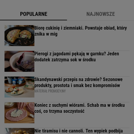
POPULARNE
NAJNOWSZE
Biorę cukinię i ziemniaki. Powstaje obiad, który
znika w mig
Pierogi z jagodami pękają w garnku? Jeden
dodatek zatrzyma sok w środku
Skandynawski przepis na zdrowie? Sezonowe
produkty, prostota i smak bez kompromisów
MATERIAŁ PROMOCYJNY
Koniec z suchymi wiórami. Schab ma w środku
coś, co trzyma soczystość
Nie tiramisu i nie cannoli. Ten wypiek podbija