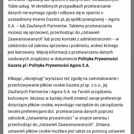
nieprzyjemny, gorzki posmak czasami był
Tobie usług. W określonych przypadkach przetwarzanie
danych nie wymaga zgody i odbywa się w oparciu o
delikatnie wyczuwalny
. Co zatem dodać do
uzasadniony interes Gazeta.pl, jej spółki powiązanej – Agora
faworków zamiast spirytusu, żeby wciąż były
S.A. – lub Zaufanych Partnerów. Takiemu przetwarzaniu
chrupiące i delikatne, ale bez nieprzyjemnego
możesz się sprzeciwić, przechodząc do „Ustawień
Zaawansowanych” lub przez kontakt z administratorem – w
posmaku? Opcji jest kilka.
zależności od zakresu sprzeciwu i podmiotu, wobec którego
jest kierowany. Więcej informacji o przetwarzaniu danych
osobowych znajdziesz w dokumencie
Polityka Prywatności
Gazeta.pl
i
Polityka Prywatności Agora S.A.
Klikając „Akceptuję” wyrażasz też zgodę na zainstalowanie i
przechowywanie plików cookie Gazeta.pl sp. z o.o., jej
Zaufanych Partnerów i Agora S.A. na Twoim urządzeniu
końcowym. Możesz w każdej chwili zmienić swoje preferencje
dotyczące plików cookie, wywołując narzędzie do zarządzania
twoimi preferencjami dot. przetwarzania danych poprzez
odnośnik „Ustawienia prywatności ” w stopce serwisu i
przechodząc do „Ustawień Zaawansowanych”. Zmiana
ustawień plików cookie możliwa jest także za pomocą ustawień