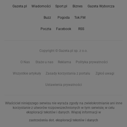
Gazeta.pl
Wiadomości
Sport.pl
Biznes
Gazeta Wyborcza
Buzz
Pogoda
Tok.FM
Poczta
Facebook
RSS
Copyright © Gazeta.pl sp. z o.o.
O Nas
Staże u nas
Reklama
Polityka prywatności
Wszystkie artykuły
Zasady korzystania z portalu
Zgłoś uwagi
Ustawienia prywatności
Właściciel niniejszego serwisu nie wyraża zgody na zwielokrotnianie ani inne
korzystanie z utworów rozpowszechnionych w tym serwisie, w celu
eksploracji tekstów i danych. Więcej informacji w
zastrzeżeniu dot. eksploracji tekstów i danych