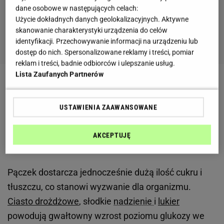
dane osobowe w następujących celach:
Użycie dokładnych danych geolokalizacyjnych. Aktywne
skanowanie charakterystyki urządzenia do celów
identyfikacji. Przechowywanie informacji na urządzeniu lub
dostęp do nich. Spersonalizowane reklamy i treści, pomiar
reklam i treści, badnie odbiorców i ulepszanie usług.
Lista Zaufanych Partnerów
Zobacz wideo
Udźce kurczaka z winogronami -
kuchenny Bliski Wschód Wybierz serwis
USTAWIENIA ZAAWANSOWANE
Jeden pączek to duża porcja cukru i tłuszczu.
AKCEPTUJĘ
Organizm musi szybko na nią zareagować
Pączek dostarcza jednocześnie dużą ilość cukru i
tłuszczu, co stanowi wyzwanie dla organizmu.
Ciasto drożdżowe
, słodkie
nadzienie
i
lukier
powodują gwałtowny wzrost poziomu glukozy we