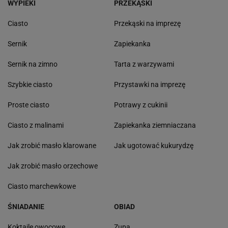
WYPIEKI
PRZEKĄSKI
Ciasto
Przekąski na imprezę
Sernik
Zapiekanka
Sernik na zimno
Tarta z warzywami
Szybkie ciasto
Przystawki na imprezę
Proste ciasto
Potrawy z cukinii
Ciasto z malinami
Zapiekanka ziemniaczana
Jak zrobić masło klarowane
Jak ugotować kukurydzę
Jak zrobić masło orzechowe
Ciasto marchewkowe
ŚNIADANIE
OBIAD
Koktajle owocowe
Zupa