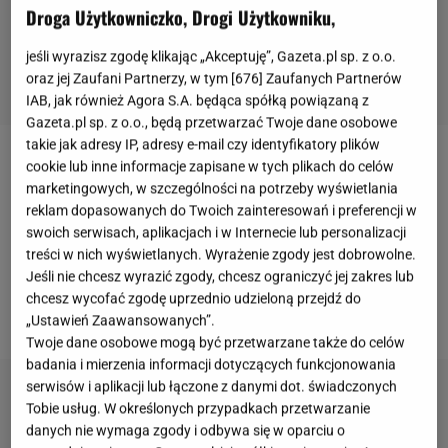
Droga Użytkowniczko, Drogi Użytkowniku,
jeśli wyrazisz zgodę klikając „Akceptuję”, Gazeta.pl sp. z o.o.
oraz jej Zaufani Partnerzy, w tym [
676
] Zaufanych Partnerów
IAB, jak również Agora S.A. będąca spółką powiązaną z
Gazeta.pl sp. z o.o., będą przetwarzać Twoje dane osobowe
takie jak adresy IP, adresy e-mail czy identyfikatory plików
Pączek
kojarzy się z tradycją i chwilą przyjemności,
cookie lub inne informacje zapisane w tych plikach do celów
marketingowych, w szczególności na potrzeby wyświetlania
ale jednocześnie jest produktem bardzo
reklam dopasowanych do Twoich zainteresowań i preferencji w
kalorycznym. Zawiera sporą ilość cukru i tłuszczu,
swoich serwisach, aplikacjach i w Internecie lub personalizacji
które nie dla każdego są obojętne.
Warto wiedzieć,
treści w nich wyświetlanych. Wyrażenie zgody jest dobrowolne.
Jeśli nie chcesz wyrazić zgody, chcesz ograniczyć jej zakres lub
kiedy słodki wypiek jest tylko dodatkiem do dnia, a
chcesz wycofać zgodę uprzednio udzieloną przejdź do
kiedy może stać się obciążeniem dla zdrowia.
„Ustawień Zaawansowanych”.
Twoje dane osobowe mogą być przetwarzane także do celów
badania i mierzenia informacji dotyczących funkcjonowania
serwisów i aplikacji lub łączone z danymi dot. świadczonych
Tobie usług. W określonych przypadkach przetwarzanie
danych nie wymaga zgody i odbywa się w oparciu o