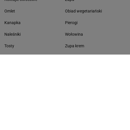
Omlet
Obiad wegetariański
Kanapka
Pierogi
Naleśniki
Wołowina
Tosty
Zupa krem
Racuchy
Filet z kurczaka
Miód lipowy
Sałatka szwajcarska
Masło czosnkowe
Dania w 20 minut
KONTAKT
Serwis Haps.pl
ul. Czerska 8/10 00-732 Warszawa
Napisz do nas