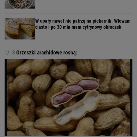
W upały nawet nie patrzę na piekarnik. Wlewam
ciasto i po 30 min mam cytrynowy obłoczek
1/13
Orzeszki arachidowe rosną: