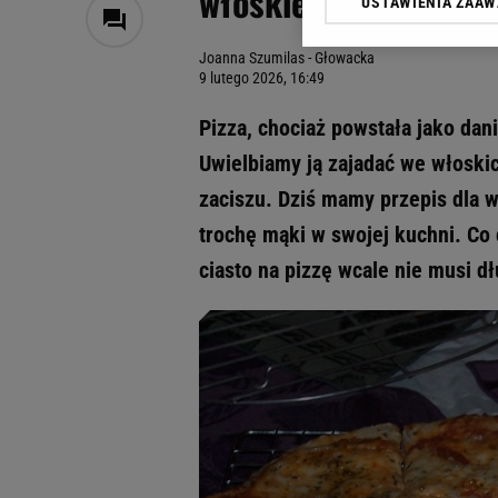
włoskiej babci
USTAWIENIA ZAA
Klikając „Akceptuję” wyra
Zaufanych Partnerów i A
Joanna Szumilas - Głowacka
dotyczące plików cookie,
9 lutego 2026, 16:49
odnośnik „Ustawienia pr
plików cookie możliwa je
Pizza, chociaż powstała jako dan
My, nasi Zaufani Partne
Uwielbiamy ją zajadać we włoskic
Użycie dokładnych danych
zaciszu. Dziś mamy przepis dla w
Przechowywanie informacji
badnie odbiorców i uleps
trochę mąki w swojej kuchni. Co 
ciasto na pizzę wcale nie musi d