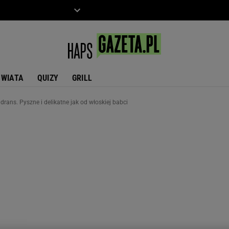
ZIECKO
MOTO
ŚWIATA
QUIZY
GRILL
drans. Pyszne i delikatne jak od włoskiej babci