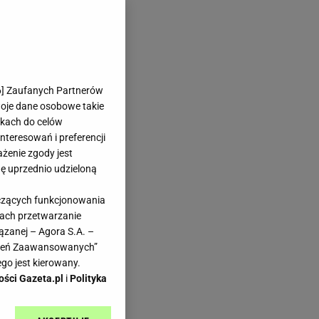
6
] Zaufanych Partnerów
woje dane osobowe takie
likach do celów
teresowań i preferencji
ażenie zgody jest
dę uprzednio udzieloną
yczących funkcjonowania
kach przetwarzanie
ązanej – Agora S.A. –
awień Zaawansowanych”
go jest kierowany.
ości Gazeta.pl
i
Polityka