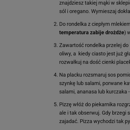
znajdziesz takiej mąki w sklepi
sól i oregano. Wymieszaj dokład
Do rondelka z ciepłym mlekiem 
temperatura zabije drożdże
) 
Zawartość rondelka przelej do 
oliwy, a kiedy ciasto jest już g
rozwałkuj na dość cienki place
Na placku rozsmaruj sos pomid
szynkę lub salami, porwane kawał
salami, ananasa lub kurczaka -
Pizzę włóż do piekarnika rozgr
ale i tak obserwuj. Gdy brzegi 
zajadać. Pizza wychodzi tak p