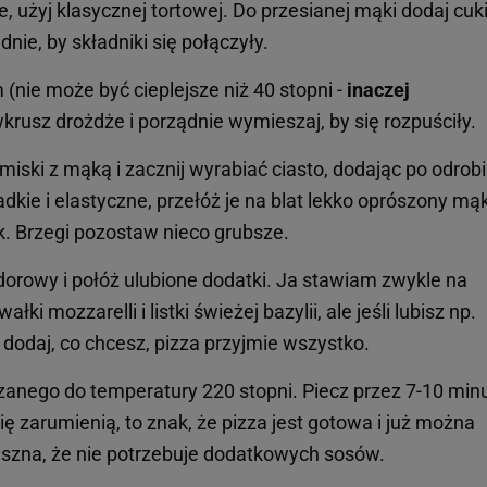
e, użyj klasycznej tortowej. Do przesianej mąki dodaj cuki
nie, by składniki się połączyły.
(nie może być cieplejsze niż 40 stopni -
inaczej
wkrusz drożdże i porządnie wymieszaj, by się rozpuściły.
miski z mąką i zacznij wyrabiać ciasto, dodając po odrobi
ładkie i elastyczne, przełóż je na blat lekko oprószony mąk
k. Brzegi pozostaw nieco grubsze.
orowy i połóż ulubione dodatki. Ja stawiam zwykle na
ki mozzarelli i listki świeżej bazylii, ale jeśli lubisz np.
 dodaj, co chcesz, pizza przyjmie wszystko.
zanego do temperatury 220 stopni. Piecz przez 7-10 minu
się zarumienią, to znak, że pizza jest gotowa i już można
yszna, że nie potrzebuje dodatkowych sosów.