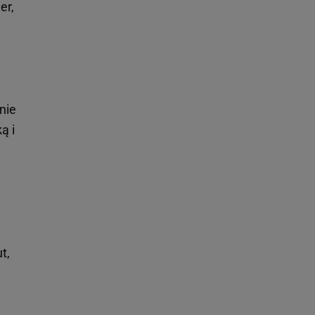
er,
nie
ą i
t,