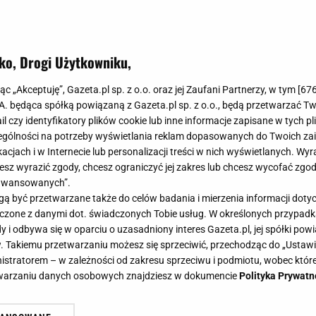
ko, Drogi Użytkowniku,
jąc „Akceptuję”, Gazeta.pl sp. z o.o. oraz jej Zaufani Partnerzy, w tym [
67
.A. będąca spółką powiązaną z Gazeta.pl sp. z o.o., będą przetwarzać T
ail czy identyfikatory plików cookie lub inne informacje zapisane w tych p
gólności na potrzeby wyświetlania reklam dopasowanych do Twoich zain
acjach i w Internecie lub personalizacji treści w nich wyświetlanych. Wyr
cesz wyrazić zgody, chcesz ograniczyć jej zakres lub chcesz wycofać zgo
aawansowanych”.
 być przetwarzane także do celów badania i mierzenia informacji dot
 łączone z danymi dot. świadczonych Tobie usług. W określonych przypad
i odbywa się w oparciu o uzasadniony interes Gazeta.pl, jej spółki powi
. Takiemu przetwarzaniu możesz się sprzeciwić, przechodząc do „Ust
nistratorem – w zależności od zakresu sprzeciwu i podmiotu, wobec które
etwarzaniu danych osobowych znajdziesz w dokumencie
Polityka Prywatn
adrans. Pyszne i delikatne jak od