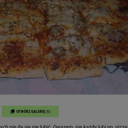
OTWÓRZ GALERIĘ
(6)
rych nie da się nie lubić. Owszem, nie każdy lubi np. pizzę