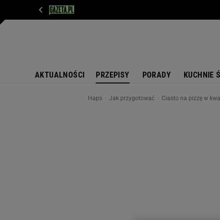
WIADOMOŚCI
NEXT
SPORT
PLOTEK
D
AKTUALNOŚCI
PRZEPISY
PORADY
KUCHNIE 
Haps
Jak przygotować
Ciasto na pizzę w kwa