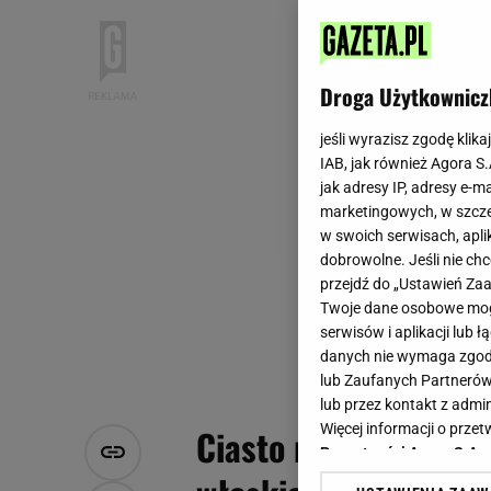
Droga Użytkownicz
jeśli wyrazisz zgodę klika
IAB, jak również Agora S
jak adresy IP, adresy e-m
marketingowych, w szcze
w swoich serwisach, aplik
dobrowolne. Jeśli nie ch
przejdź do „Ustawień Z
Twoje dane osobowe mogą
serwisów i aplikacji lub
danych nie wymaga zgody 
lub Zaufanych Partnerów
lub przez kontakt z admi
Więcej informacji o prz
Ciasto na pizzę w kw
Prywatności Agora S.A.