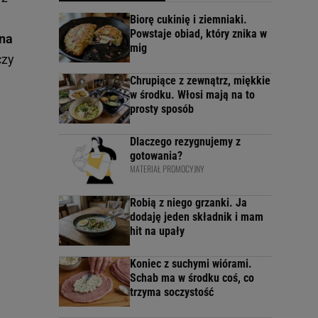
Biorę cukinię i ziemniaki.
Powstaje obiad, który znika w
 na
mig
czy
Chrupiące z zewnątrz, miękkie
w środku. Włosi mają na to
prosty sposób
Dlaczego rezygnujemy z
gotowania?
MATERIAŁ PROMOCYJNY
Robią z niego grzanki. Ja
dodaję jeden składnik i mam
hit na upały
Koniec z suchymi wiórami.
Schab ma w środku coś, co
trzyma soczystość