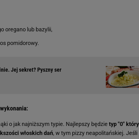
o oregano lub bazylii,
 sos pomidorowy.
inie. Jej sekret? Pyszny ser
 wykonania:
ąki o jak najniższym typie. Najlepszy będzie
typ "0" który
ększości włoskich dań
, w tym pizzy neapolitańskiej. Jeśli