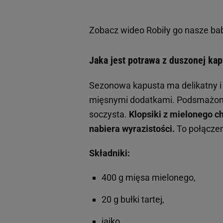
Zobacz wideo
Robiły go nasze bab
Jaka jest potrawa z duszonej kap
Sezonowa kapusta ma delikatny i 
mięsnymi dodatkami. Podsmażona 
soczysta.
Klopsiki z mielonego 
nabiera wyrazistości.
To połączeni
Składniki:
400 g mięsa mielonego,
20 g bułki tartej,
jajko,