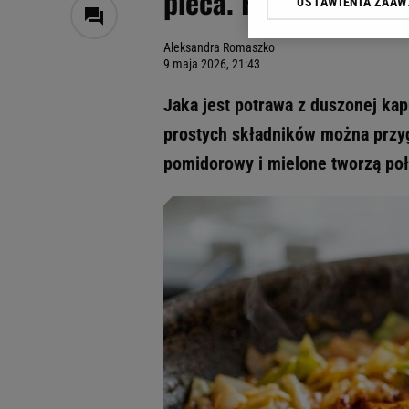
pieca. Rodzina prosi 
USTAWIENIA ZAA
Klikając „Akceptuję” wyra
Zaufanych Partnerów i A
Aleksandra Romaszko
dotyczące plików cookie,
9 maja 2026, 21:43
odnośnik „Ustawienia pr
plików cookie możliwa je
Jaka jest potrawa z duszonej ka
My, nasi Zaufani Partne
prostych składników można przyg
Użycie dokładnych danych
pomidorowy i mielone tworzą poł
Przechowywanie informacji
badnie odbiorców i uleps