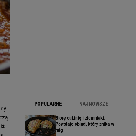
POPULARNE
NAJNOWSZE
edy
ączą
Biorę cukinię i ziemniaki.
Powstaje obiad, który znika w
iż
mig
a,