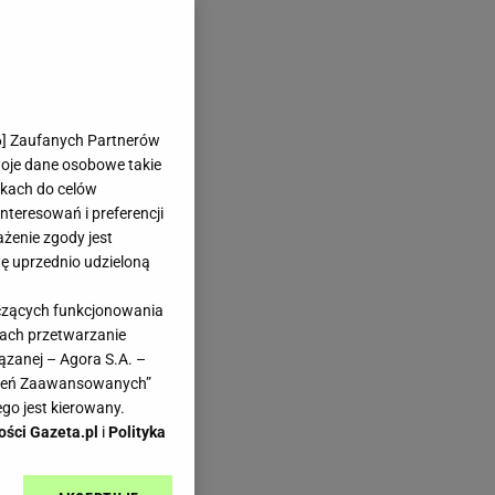
6
] Zaufanych Partnerów
woje dane osobowe takie
likach do celów
teresowań i preferencji
ażenie zgody jest
dę uprzednio udzieloną
yczących funkcjonowania
kach przetwarzanie
ązanej – Agora S.A. –
awień Zaawansowanych”
go jest kierowany.
ości Gazeta.pl
i
Polityka