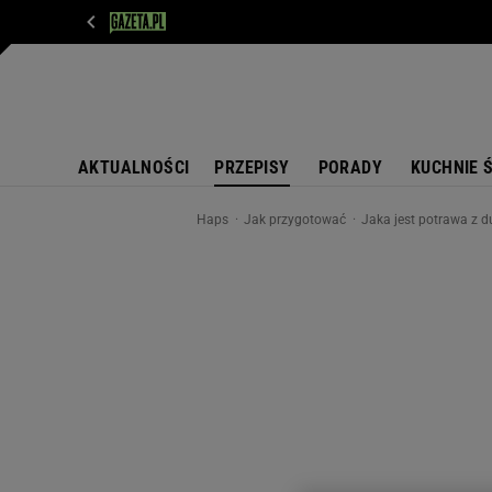
WIADOMOŚCI
NEXT
SPORT
PLOTEK
D
AKTUALNOŚCI
PRZEPISY
PORADY
KUCHNIE 
Haps
Jak przygotować
Jaka jest potrawa z d