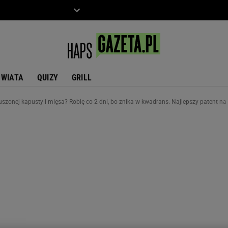
ZIECKO
MOTO
ŚWIATA
QUIZY
GRILL
uszonej kapusty i mięsa? Robię co 2 dni, bo znika w kwadrans. Najlepszy patent n