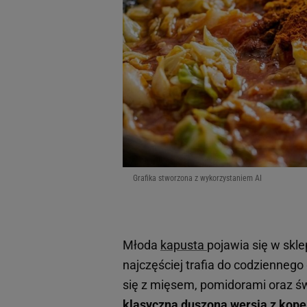
Grafika stworzona z wykorzystaniem AI
Młoda
kapusta
pojawia się w skle
najczęściej trafia do codziennego 
się z mięsem, pomidorami oraz ś
klasyczna duszona wersja z koper