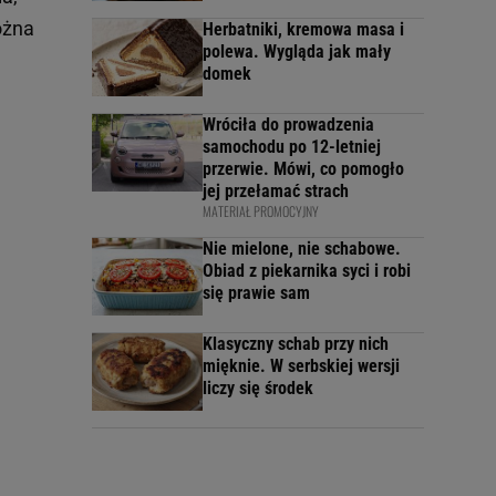
ożna
Herbatniki, kremowa masa i
polewa. Wygląda jak mały
domek
Wróciła do prowadzenia
samochodu po 12-letniej
przerwie. Mówi, co pomogło
jej przełamać strach
MATERIAŁ PROMOCYJNY
Nie mielone, nie schabowe.
Obiad z piekarnika syci i robi
się prawie sam
Klasyczny schab przy nich
mięknie. W serbskiej wersji
liczy się środek