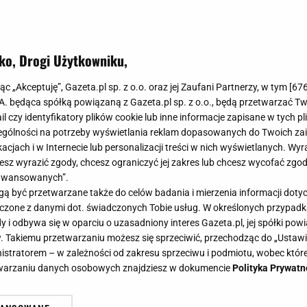
ko, Drogi Użytkowniku,
jąc „Akceptuję”, Gazeta.pl sp. z o.o. oraz jej Zaufani Partnerzy, w tym [
67
.A. będąca spółką powiązaną z Gazeta.pl sp. z o.o., będą przetwarzać T
ail czy identyfikatory plików cookie lub inne informacje zapisane w tych p
gólności na potrzeby wyświetlania reklam dopasowanych do Twoich zain
acjach i w Internecie lub personalizacji treści w nich wyświetlanych. Wyr
cesz wyrazić zgody, chcesz ograniczyć jej zakres lub chcesz wycofać zgo
aawansowanych”.
 być przetwarzane także do celów badania i mierzenia informacji dot
 łączone z danymi dot. świadczonych Tobie usług. W określonych przypad
i odbywa się w oparciu o uzasadniony interes Gazeta.pl, jej spółki powi
. Takiemu przetwarzaniu możesz się sprzeciwić, przechodząc do „Ust
nistratorem – w zależności od zakresu sprzeciwu i podmiotu, wobec które
etwarzaniu danych osobowych znajdziesz w dokumencie
Polityka Prywatn
ielonej kołdrze" i włożyłam do