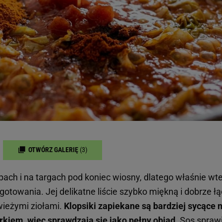
OTWÓRZ GALERIĘ
(3)
pach i na targach pod koniec wiosny, dlatego właśnie wt
gotowania. Jej delikatne liście szybko miękną i dobrze ł
wieżymi ziołami.
Klopsiki zapiekane są bardziej sycące n
kiem, więc sprawdzają się jako pełny obiad.
Sos
sprawi