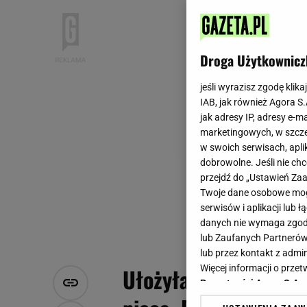
Droga Użytkownicz
jeśli wyrazisz zgodę klika
IAB, jak również Agora S
jak adresy IP, adresy e-m
marketingowych, w szcze
w swoich serwisach, aplik
dobrowolne. Jeśli nie ch
przejdź do „Ustawień Z
Twoje dane osobowe mogą
serwisów i aplikacji lub
danych nie wymaga zgody 
lub Zaufanych Partnerów
lub przez kontakt z admi
Więcej informacji o prz
Ułożyłam mięso na "z
Prywatności Agora S.A.