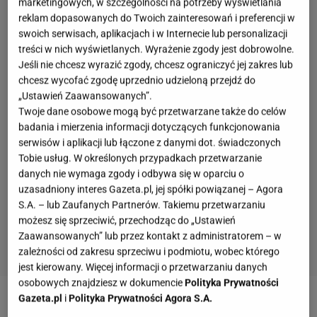
marketingowych, w szczególności na potrzeby wyświetlania
reklam dopasowanych do Twoich zainteresowań i preferencji w
swoich serwisach, aplikacjach i w Internecie lub personalizacji
treści w nich wyświetlanych. Wyrażenie zgody jest dobrowolne.
Jeśli nie chcesz wyrazić zgody, chcesz ograniczyć jej zakres lub
chcesz wycofać zgodę uprzednio udzieloną przejdź do
„Ustawień Zaawansowanych”.
Twoje dane osobowe mogą być przetwarzane także do celów
badania i mierzenia informacji dotyczących funkcjonowania
serwisów i aplikacji lub łączone z danymi dot. świadczonych
Tobie usług. W określonych przypadkach przetwarzanie
danych nie wymaga zgody i odbywa się w oparciu o
uzasadniony interes Gazeta.pl, jej spółki powiązanej – Agora
S.A. – lub Zaufanych Partnerów. Takiemu przetwarzaniu
możesz się sprzeciwić, przechodząc do „Ustawień
Zaawansowanych” lub przez kontakt z administratorem – w
zależności od zakresu sprzeciwu i podmiotu, wobec którego
jest kierowany. Więcej informacji o przetwarzaniu danych
osobowych znajdziesz w dokumencie
Polityka Prywatności
Gazeta.pl
i
Polityka Prywatności Agora S.A.
Zobacz wideo
Makowiec nowojorski. Jego