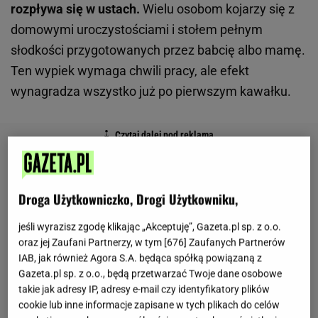
rozpływa się w ustach.
Wielu osobom kojarzy się z
domowymi uroczystościami i stołem pełnym
słodkości przygotowanych przez babcię albo mamę.
Ten wypiek wymaga chwili pracy, ale efekt
wynagradza wszystko już po pierwszym kawałku.
Droga Użytkowniczko, Drogi Użytkowniku,
jeśli wyrazisz zgodę klikając „Akceptuję”, Gazeta.pl sp. z o.o.
oraz jej Zaufani Partnerzy, w tym [
676
] Zaufanych Partnerów
IAB, jak również Agora S.A. będąca spółką powiązaną z
Gazeta.pl sp. z o.o., będą przetwarzać Twoje dane osobowe
takie jak adresy IP, adresy e-mail czy identyfikatory plików
cookie lub inne informacje zapisane w tych plikach do celów