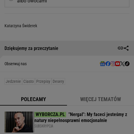
albo owocami
Katarzyna Świderek
Dziękujemy za przeczytanie
Obserwuj nas
Jedzenie
Ciasto
Przepisy
Desery
POLECAMY
WIĘCEJ TEMATÓW
"Nergal": My faceci jesteśmy z
natury niepełnosprawni emocjonalnie
SUBSKRYPCJA