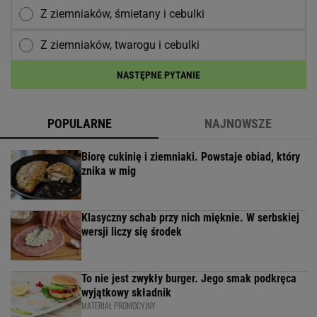
Z ziemniaków, śmietany i cebulki
Z ziemniaków, twarogu i cebulki
NASTĘPNE PYTANIE
POPULARNE
NAJNOWSZE
Biorę cukinię i ziemniaki. Powstaje obiad, który
znika w mig
Klasyczny schab przy nich mięknie. W serbskiej
wersji liczy się środek
To nie jest zwykły burger. Jego smak podkręca
wyjątkowy składnik
MATERIAŁ PROMOCYJNY