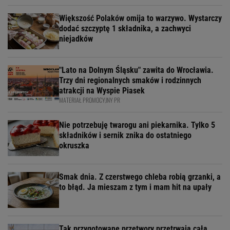
Większość Polaków omija to warzywo. Wystarczy
dodać szczyptę 1 składnika, a zachwyci
niejadków
"Lato na Dolnym Śląsku" zawita do Wrocławia.
Trzy dni regionalnych smaków i rodzinnych
atrakcji na Wyspie Piasek
MATERIAŁ PROMOCYJNY PR
Nie potrzebuję twarogu ani piekarnika. Tylko 5
składników i sernik znika do ostatniego
okruszka
Smak dnia. Z czerstwego chleba robią grzanki, a
to błąd. Ja mieszam z tym i mam hit na upały
Tak przygotowane przetwory przetrwają całą