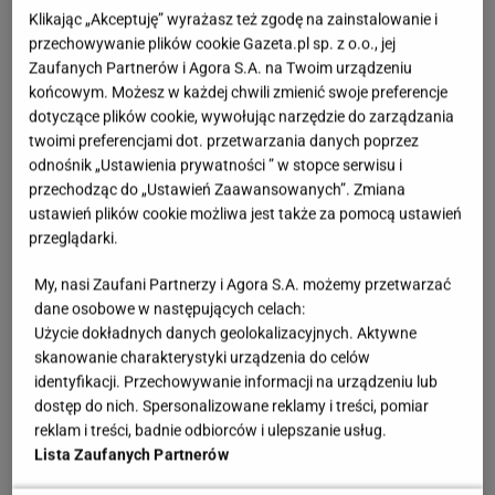
przygotowanie jest łatwiejsze, niż myślisz
Klikając „Akceptuję” wyrażasz też zgodę na zainstalowanie i
przechowywanie plików cookie Gazeta.pl sp. z o.o., jej
Zaufanych Partnerów i Agora S.A. na Twoim urządzeniu
Ciasto orzechowa chmurka zachwyca warstwami i
końcowym. Możesz w każdej chwili zmienić swoje preferencje
smakiem. Już sam zapach pieczonych orzechów
dotyczące plików cookie, wywołując narzędzie do zarządzania
twoimi preferencjami dot. przetwarzania danych poprzez
sprawia, że trudno doczekać się pierwszego
odnośnik „Ustawienia prywatności ” w stopce serwisu i
kawałka
przechodząc do „Ustawień Zaawansowanych”. Zmiana
ustawień plików cookie możliwa jest także za pomocą ustawień
przeglądarki.
Ciasto orzechowa chmurka wyróżnia się
połączeniem kremowej lekkości z przyjemną
My, nasi Zaufani Partnerzy i Agora S.A. możemy przetwarzać
chrupkością. To właśnie kontrast tekstur sprawia, że
dane osobowe w następujących celach:
Użycie dokładnych danych geolokalizacyjnych. Aktywne
deser nie wydaje się ciężki mimo dużej liczby
skanowanie charakterystyki urządzenia do celów
warstw. W wielu domach pojawia się podczas świąt,
identyfikacji. Przechowywanie informacji na urządzeniu lub
imienin i rodzinnych spotkań, bo świetnie prezentuje
dostęp do nich. Spersonalizowane reklamy i treści, pomiar
reklam i treści, badnie odbiorców i ulepszanie usług.
się na stole i długo zachowuje świeżość. Orzechy
Lista Zaufanych Partnerów
nadają mu głęboki smak i delikatny aromat, który