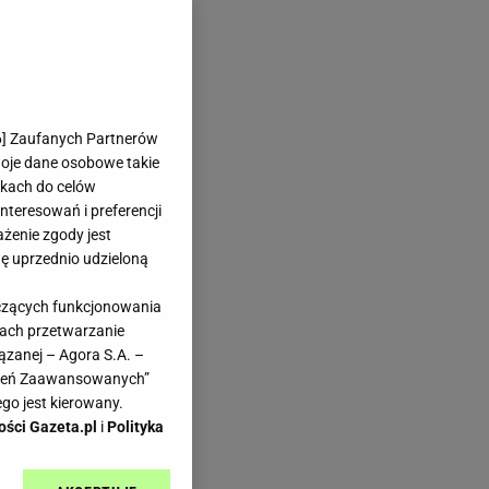
6
] Zaufanych Partnerów
woje dane osobowe takie
likach do celów
teresowań i preferencji
ażenie zgody jest
dę uprzednio udzieloną
yczących funkcjonowania
kach przetwarzanie
ązanej – Agora S.A. –
awień Zaawansowanych”
go jest kierowany.
ości Gazeta.pl
i
Polityka