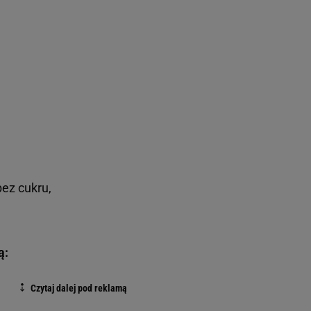
ez cukru,
ą: