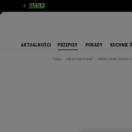
WIADOMOŚCI
NEXT
SPORT
PLOTEK
D
AKTUALNOŚCI
PRZEPISY
PORADY
KUCHNIE 
Haps
Jak przygotować
Lekkie ciasta siostry 