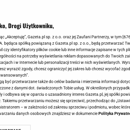
ko, Drogi Użytkowniku,
jąc „Akceptuję”, Gazeta.pl sp. z o.o. oraz jej Zaufani Partnerzy, w tym [
67
.A. będąca spółką powiązaną z Gazeta.pl sp. z o.o., będą przetwarzać T
ail czy identyfikatory plików cookie lub inne informacje zapisane w tych p
gólności na potrzeby wyświetlania reklam dopasowanych do Twoich zain
acjach i w Internecie lub personalizacji treści w nich wyświetlanych. Wyr
cesz wyrazić zgody, chcesz ograniczyć jej zakres lub chcesz wycofać zgo
aawansowanych”.
 być przetwarzane także do celów badania i mierzenia informacji dot
 łączone z danymi dot. świadczonych Tobie usług. W określonych przypad
i odbywa się w oparciu o uzasadniony interes Gazeta.pl, jej spółki powi
. Takiemu przetwarzaniu możesz się sprzeciwić, przechodząc do „Ust
nistratorem – w zależności od zakresu sprzeciwu i podmiotu, wobec które
etwarzaniu danych osobowych znajdziesz w dokumencie
Polityka Prywatn
ro pieczenia. To ciasto siostry