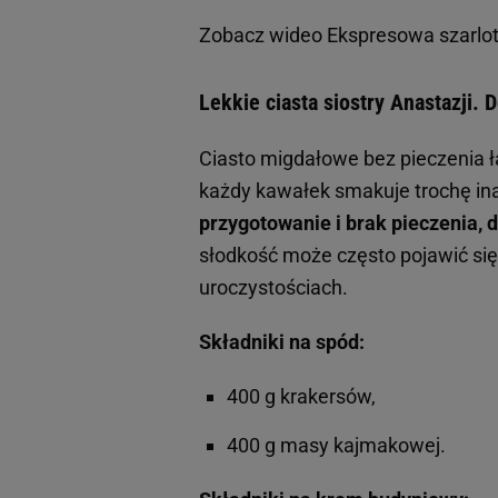
Zobacz wideo
Ekspresowa szarlo
Lekkie ciasta siostry Anastazji. 
Ciasto migdałowe bez pieczenia ł
każdy kawałek smakuje trochę ina
przygotowanie i brak pieczenia, d
słodkość może często pojawić si
uroczystościach.
Składniki na spód:
400 g krakersów,
400 g masy kajmakowej.