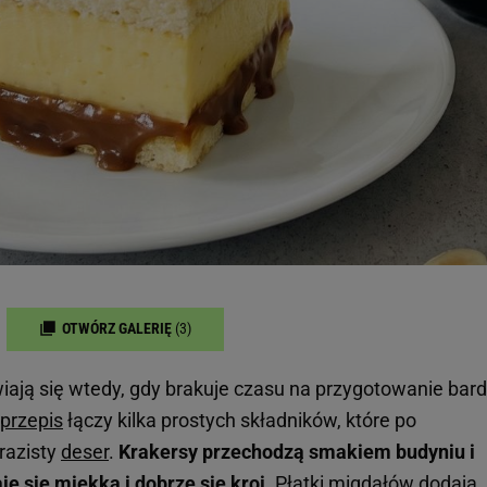
OTWÓRZ GALERIĘ
(3)
iają się wtedy, gdy brakuje czasu na przygotowanie bard
przepis
łączy kilka prostych składników, które po
razisty
deser
.
Krakersy przechodzą smakiem budyniu i
e się miękka i dobrze się kroi.
Płatki migdałów dodają