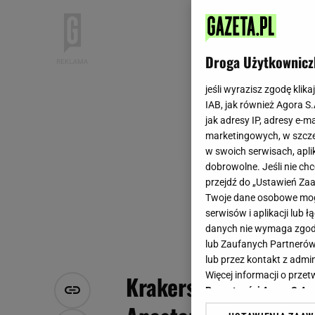
Droga Użytkownicz
jeśli wyrazisz zgodę klika
IAB, jak również Agora S
jak adresy IP, adresy e-m
marketingowych, w szcze
w swoich serwisach, aplik
dobrowolne. Jeśli nie ch
przejdź do „Ustawień Z
Twoje dane osobowe mogą
serwisów i aplikacji lub
danych nie wymaga zgody 
lub Zaufanych Partnerów
lub przez kontakt z admi
Więcej informacji o prz
Krakersy, kajmak i ze
Prywatności Agora S.A.