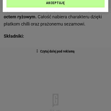
pierwszym kęsie.
Delikatnie słodki miód łączy się z
AKCEPTUJĘ
wyrazistym sosem sojowym i lekko kwaśnym
octem ryżowym.
Całość nabiera charakteru dzięki
płatkom chilli oraz prażonemu sezamowi.
Składniki: