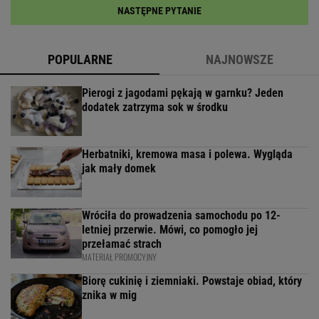
NASTĘPNE PYTANIE
POPULARNE
NAJNOWSZE
Pierogi z jagodami pękają w garnku? Jeden
dodatek zatrzyma sok w środku
Herbatniki, kremowa masa i polewa. Wygląda
jak mały domek
Wróciła do prowadzenia samochodu po 12-
letniej przerwie. Mówi, co pomogło jej
przełamać strach
MATERIAŁ PROMOCYJNY
Biorę cukinię i ziemniaki. Powstaje obiad, który
znika w mig