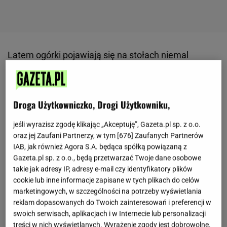
Latem
ogórki
pojawiają się na stołach niemal
codziennie. Jedni przygotowują klasyczną mizerię,
inni wybierają lekkie sałatki do mięsa albo
grillowanych
warzyw
.
Coraz popularniejsze stają się
Droga Użytkowniczko, Drogi Użytkowniku,
też przepisy inspirowane kuchnią azjatycką, w
jeśli wyrazisz zgodę klikając „Akceptuję”, Gazeta.pl sp. z o.o.
których liczy się intensywniejszy smak i wyraźny
oraz jej Zaufani Partnerzy, w tym [
676
] Zaufanych Partnerów
aromat przypraw.
Sos sojowy, sezam i odrobina chilli
IAB, jak również Agora S.A. będąca spółką powiązaną z
dobrze łączą się ze świeżymi warzywami i
Gazeta.pl sp. z o.o., będą przetwarzać Twoje dane osobowe
takie jak adresy IP, adresy e-mail czy identyfikatory plików
sprawiają, że zwykły dodatek do
obiadu
wygląda
cookie lub inne informacje zapisane w tych plikach do celów
zupełnie inaczej niż tradycyjna wersja ze śmietaną.
marketingowych, w szczególności na potrzeby wyświetlania
reklam dopasowanych do Twoich zainteresowań i preferencji w
swoich serwisach, aplikacjach i w Internecie lub personalizacji
treści w nich wyświetlanych. Wyrażenie zgody jest dobrowolne.