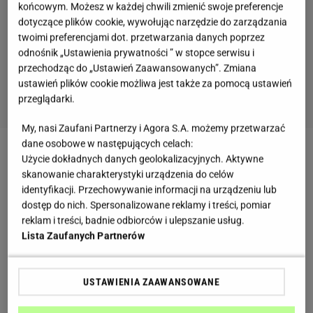
końcowym. Możesz w każdej chwili zmienić swoje preferencje
dotyczące plików cookie, wywołując narzędzie do zarządzania
twoimi preferencjami dot. przetwarzania danych poprzez
odnośnik „Ustawienia prywatności ” w stopce serwisu i
przechodząc do „Ustawień Zaawansowanych”. Zmiana
ustawień plików cookie możliwa jest także za pomocą ustawień
przeglądarki.
My, nasi Zaufani Partnerzy i Agora S.A. możemy przetwarzać
dane osobowe w następujących celach:
Zobacz wideo
Nowoczesna mizeria bez śmietany.
Użycie dokładnych danych geolokalizacyjnych. Aktywne
skanowanie charakterystyki urządzenia do celów
Tak robią ją millenialsi
identyfikacji. Przechowywanie informacji na urządzeniu lub
dostęp do nich. Spersonalizowane reklamy i treści, pomiar
Co dodać do mizerii, żeby była pyszna? Orientalny
reklam i treści, badnie odbiorców i ulepszanie usług.
Lista Zaufanych Partnerów
sos nadaje im zupełnie nowy smak
Klasyczna mizeria kojarzy się głównie z prostym
USTAWIENIA ZAAWANSOWANE
dodatkiem do obiadu, ale ta wersja zaskakuje już po