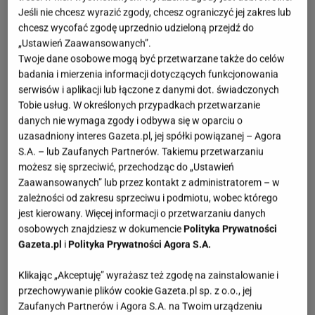
Jeśli nie chcesz wyrazić zgody, chcesz ograniczyć jej zakres lub
chcesz wycofać zgodę uprzednio udzieloną przejdź do
„Ustawień Zaawansowanych”.
Twoje dane osobowe mogą być przetwarzane także do celów
badania i mierzenia informacji dotyczących funkcjonowania
serwisów i aplikacji lub łączone z danymi dot. świadczonych
Tobie usług. W określonych przypadkach przetwarzanie
danych nie wymaga zgody i odbywa się w oparciu o
uzasadniony interes Gazeta.pl, jej spółki powiązanej – Agora
S.A. – lub Zaufanych Partnerów. Takiemu przetwarzaniu
możesz się sprzeciwić, przechodząc do „Ustawień
Zaawansowanych” lub przez kontakt z administratorem – w
zależności od zakresu sprzeciwu i podmiotu, wobec którego
jest kierowany. Więcej informacji o przetwarzaniu danych
osobowych znajdziesz w dokumencie
Polityka Prywatności
Gazeta.pl
i
Polityka Prywatności Agora S.A.
Klikając „Akceptuję” wyrażasz też zgodę na zainstalowanie i
przechowywanie plików cookie Gazeta.pl sp. z o.o., jej
Zaufanych Partnerów i Agora S.A. na Twoim urządzeniu