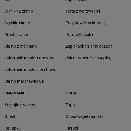
Sernik na zimno
Tarta z warzywami
Szybkie ciasto
Przystawki na imprezę
Proste ciasto
Potrawy z cukinii
Ciasto z malinami
Zapiekanka ziemniaczana
Jak zrobić masło klarowane
Jak ugotować kukurydzę
Jak zrobić masło orzechowe
Ciasto marchewkowe
ŚNIADANIE
OBIAD
Koktajle owocowe
Zupa
Omlet
Obiad wegetariański
Kanapka
Pierogi