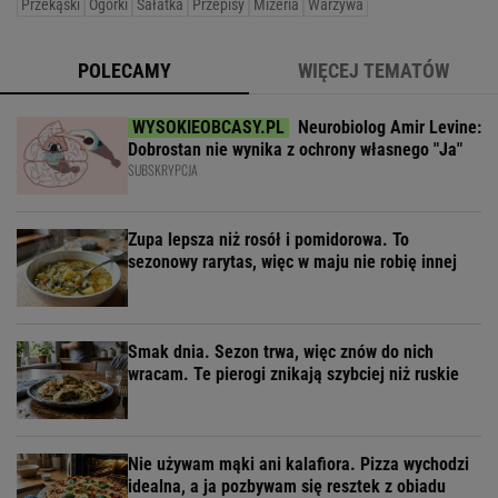
Przekąski
Ogórki
Sałatka
Przepisy
Mizeria
Warzywa
POLECAMY
WIĘCEJ TEMATÓW
Neurobiolog Amir Levine:
Dobrostan nie wynika z ochrony własnego "Ja"
SUBSKRYPCJA
Zupa lepsza niż rosół i pomidorowa. To
sezonowy rarytas, więc w maju nie robię innej
Smak dnia. Sezon trwa, więc znów do nich
wracam. Te pierogi znikają szybciej niż ruskie
Nie używam mąki ani kalafiora. Pizza wychodzi
idealna, a ja pozbywam się resztek z obiadu