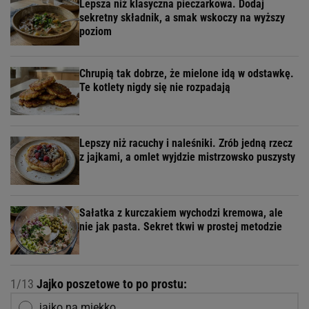
Lepsza niż klasyczna pieczarkowa. Dodaj
sekretny składnik, a smak wskoczy na wyższy
poziom
Chrupią tak dobrze, że mielone idą w odstawkę.
Te kotlety nigdy się nie rozpadają
Lepszy niż racuchy i naleśniki. Zrób jedną rzecz
z jajkami, a omlet wyjdzie mistrzowsko puszysty
Sałatka z kurczakiem wychodzi kremowa, ale
nie jak pasta. Sekret tkwi w prostej metodzie
1/13
Jajko poszetowe to po prostu:
jajko na miękko