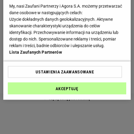
Ważne znaczenie ma odpowiednio przygotowany
My, nasi Zaufani Partnerzy i Agora S.A. możemy przetwarzać
farsz. Szpinak powinien być dokładnie odciśnięty z
dane osobowe w następujących celach:
Użycie dokładnych danych geolokalizacyjnych. Aktywne
nadmiaru wody, dzięki czemu nadzienie zachowuje
skanowanie charakterystyki urządzenia do celów
kremową konsystencję. Ricotta nadaje całości
identyfikacji. Przechowywanie informacji na urządzeniu lub
lekkości, a starty ser podkreśla wyrazisty smak
dostęp do nich. Spersonalizowane reklamy i treści, pomiar
reklam i treści, badnie odbiorców i ulepszanie usług.
farszu.
Delikatne ciasto i kremowe nadzienie
Lista Zaufanych Partnerów
sprawiają, że ravioli pozostaje lekkie i bardzo
miękkie.
USTAWIENIA ZAAWANSOWANE
Składniki na ciasto:
AKCEPTUJĘ