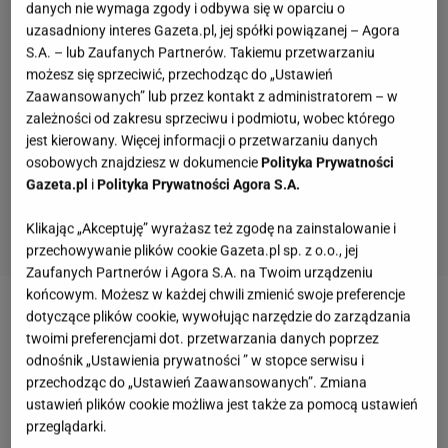
danych nie wymaga zgody i odbywa się w oparciu o
uzasadniony interes Gazeta.pl, jej spółki powiązanej – Agora
S.A. – lub Zaufanych Partnerów. Takiemu przetwarzaniu
możesz się sprzeciwić, przechodząc do „Ustawień
Zaawansowanych” lub przez kontakt z administratorem – w
zależności od zakresu sprzeciwu i podmiotu, wobec którego
jest kierowany. Więcej informacji o przetwarzaniu danych
osobowych znajdziesz w dokumencie
Polityka Prywatności
Gazeta.pl
i
Polityka Prywatności Agora S.A.
Klikając „Akceptuję” wyrażasz też zgodę na zainstalowanie i
przechowywanie plików cookie Gazeta.pl sp. z o.o., jej
Zaufanych Partnerów i Agora S.A. na Twoim urządzeniu
końcowym. Możesz w każdej chwili zmienić swoje preferencje
dotyczące plików cookie, wywołując narzędzie do zarządzania
Zobacz wideo
Ravioli z tostów
twoimi preferencjami dot. przetwarzania danych poprzez
odnośnik „Ustawienia prywatności ” w stopce serwisu i
Co zrobić z ricottą i szpinakiem? Ravioli ma
przechodząc do „Ustawień Zaawansowanych”. Zmiana
ustawień plików cookie możliwa jest także za pomocą ustawień
delikatne wnętrze, cienkie ciasto robi dużą różnicę
przeglądarki.