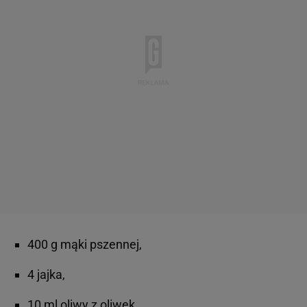
400 g mąki pszennej,
4 jajka,
10 ml oliwy z oliwek.