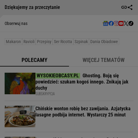
Dziękujemy za przeczytanie
Obserwuj nas
Makaron
Ravioli
Przepisy
Ser Ricotta
Szpinak
Dania Obiadowe
POLECAMY
WIĘCEJ TEMATÓW
Ghosting. Boją się
powiedzieć: szukam kogoś innego. Znikają jak
duchy
SUBSKRYPCJA
Chińskie wonton robię bez zawijania. Azjatycka
lasagne podbija internet. Wystarczy 25 minut