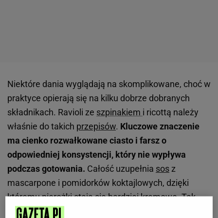
Niektóre dania wyglądają na skomplikowane, choć w
praktyce opierają się na kilku dobrze dobranych
składnikach. Ravioli ze
szpinakiem
i ricottą należy
właśnie do takich
przepisów
.
Kluczowe znaczenie
ma cienko rozwałkowane ciasto i farsz o
odpowiedniej konsystencji, który nie wypływa
podczas gotowania.
Całość uzupełnia
sos
z
mascarpone i pomidorków koktajlowych, dzięki
któremu pierożki stają się bardziej kremowe. Tak
przygotowane ravioli pasuje zarówno na zwykły