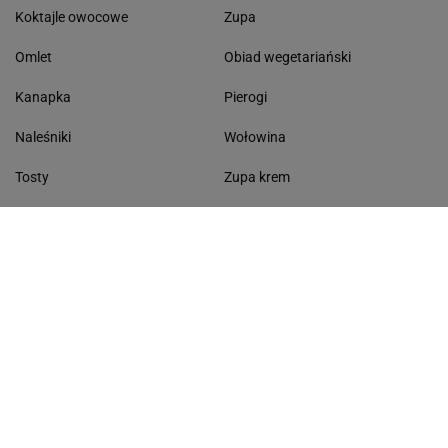
Koktajle owocowe
Zupa
Omlet
Obiad wegetariański
Kanapka
Pierogi
Naleśniki
Wołowina
Tosty
Zupa krem
Racuchy
Filet z kurczaka
Miód lipowy
Sałatka szwajcarska
Masło czosnkowe
Dania w 20 minut
KONTAKT
Serwis Haps.pl
ul. Czerska 8/10 00-732 Warszawa