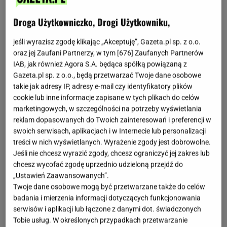
obiad
, jak i spokojną kolację.
Droga Użytkowniczko, Drogi Użytkowniku,
jeśli wyrazisz zgodę klikając „Akceptuję”, Gazeta.pl sp. z o.o.
oraz jej Zaufani Partnerzy, w tym [
676
] Zaufanych Partnerów
IAB, jak również Agora S.A. będąca spółką powiązaną z
Gazeta.pl sp. z o.o., będą przetwarzać Twoje dane osobowe
takie jak adresy IP, adresy e-mail czy identyfikatory plików
cookie lub inne informacje zapisane w tych plikach do celów
marketingowych, w szczególności na potrzeby wyświetlania
reklam dopasowanych do Twoich zainteresowań i preferencji w
swoich serwisach, aplikacjach i w Internecie lub personalizacji
treści w nich wyświetlanych. Wyrażenie zgody jest dobrowolne.
Jeśli nie chcesz wyrazić zgody, chcesz ograniczyć jej zakres lub
chcesz wycofać zgodę uprzednio udzieloną przejdź do
„Ustawień Zaawansowanych”.
Twoje dane osobowe mogą być przetwarzane także do celów
badania i mierzenia informacji dotyczących funkcjonowania
serwisów i aplikacji lub łączone z danymi dot. świadczonych
Tobie usług. W określonych przypadkach przetwarzanie