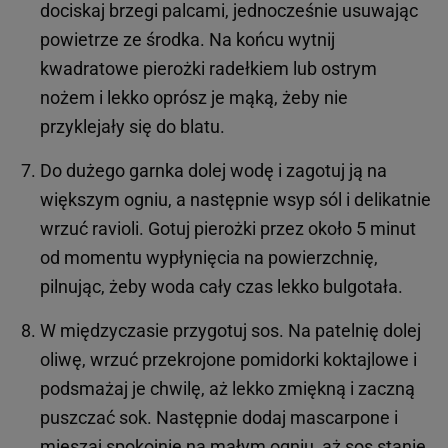
dociskaj brzegi palcami, jednocześnie usuwając
powietrze ze środka. Na końcu wytnij
kwadratowe pierożki radełkiem lub ostrym
nożem i lekko oprósz je mąką, żeby nie
przyklejały się do blatu.
Do dużego garnka dolej wodę i zagotuj ją na
większym ogniu, a następnie wsyp sól i delikatnie
wrzuć ravioli. Gotuj pierożki przez około 5 minut
od momentu wypłynięcia na powierzchnię,
pilnując, żeby woda cały czas lekko bulgotała.
W międzyczasie przygotuj sos. Na patelnię dolej
oliwę, wrzuć przekrojone pomidorki koktajlowe i
podsmażaj je chwilę, aż lekko zmiękną i zaczną
puszczać sok. Następnie dodaj mascarpone i
mieszaj spokojnie na małym ogniu, aż sos stanie