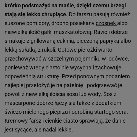
krótko podsmażyć na maśle, dzięki czemu brzegi
stają się lekko chrupiące.
Do farszu pasują również
suszone pomidory, drobno posiekany
czosnek
albo
niewielka ilość gałki muszkatołowej. Ravioli dobrze
smakuje z grillowaną cukinią, pieczoną papryką albo
lekką sałatką z rukoli. Gotowe pierożki warto
przechowywać w szczelnym pojemniku w lodówce,
ponieważ wtedy
ciasto
nie wysycha i zachowuje
odpowiednią strukturę. Przed ponownym podaniem
najlepiej przełożyć je na patelnię i podgrzewać je
powoli z niewielką ilością sosu lub wody. Sos z
mascarpone dobrze łączy się także z dodatkiem
świeżo mielonego pieprzu i odrobiną startego sera.
Kremowy farsz i cienkie ciasto sprawiają, że danie
jest sycące, ale nadal lekkie.