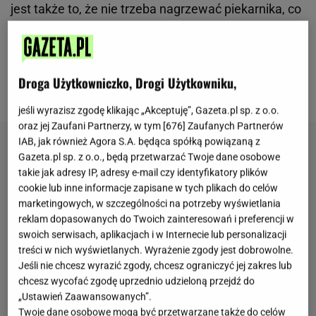
jest także to, że nie trzeba nagrzewać piekarnika, co
szczególnie docenia się w cieplejsze dni. Ten
przepis
sprawdzi się zarówno na rodzinne spotkanie, jak i
wtedy, gdy po prostu najdzie ochota na coś
Droga Użytkowniczko, Drogi Użytkowniku,
słodkiego do
kawy
.
jeśli wyrazisz zgodę klikając „Akceptuję”, Gazeta.pl sp. z o.o.
oraz jej Zaufani Partnerzy, w tym [
676
] Zaufanych Partnerów
IAB, jak również Agora S.A. będąca spółką powiązaną z
Gazeta.pl sp. z o.o., będą przetwarzać Twoje dane osobowe
takie jak adresy IP, adresy e-mail czy identyfikatory plików
cookie lub inne informacje zapisane w tych plikach do celów
marketingowych, w szczególności na potrzeby wyświetlania
reklam dopasowanych do Twoich zainteresowań i preferencji w
swoich serwisach, aplikacjach i w Internecie lub personalizacji
treści w nich wyświetlanych. Wyrażenie zgody jest dobrowolne.
Jeśli nie chcesz wyrazić zgody, chcesz ograniczyć jej zakres lub
chcesz wycofać zgodę uprzednio udzieloną przejdź do
„Ustawień Zaawansowanych”.
Twoje dane osobowe mogą być przetwarzane także do celów