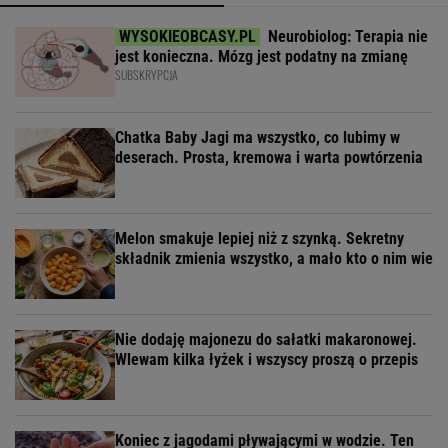
Neurobiolog: Terapia nie
jest konieczna. Mózg jest podatny na zmianę
SUBSKRYPCJA
Chatka Baby Jagi ma wszystko, co lubimy w
deserach. Prosta, kremowa i warta powtórzenia
Melon smakuje lepiej niż z szynką. Sekretny
składnik zmienia wszystko, a mało kto o nim wie
Nie dodaję majonezu do sałatki makaronowej.
Wlewam kilka łyżek i wszyscy proszą o przepis
Koniec z jagodami pływającymi w wodzie. Ten