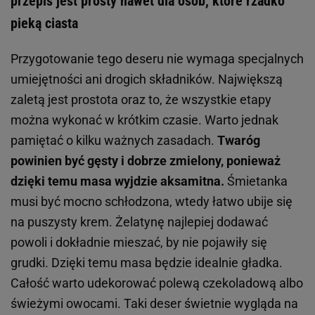
przepis jest prosty nawet dla osób, które rzadko
pieką ciasta
Przygotowanie tego deseru nie wymaga specjalnych
umiejętności ani drogich składników. Największą
zaletą jest prostota oraz to, że wszystkie etapy
można wykonać w krótkim czasie. Warto jednak
pamiętać o kilku ważnych zasadach.
Twaróg
powinien być gęsty i dobrze zmielony, ponieważ
dzięki temu masa wyjdzie aksamitna.
Śmietanka
musi być mocno schłodzona, wtedy łatwo ubije się
na puszysty krem. Żelatynę najlepiej dodawać
powoli i dokładnie mieszać, by nie pojawiły się
grudki. Dzięki temu masa będzie idealnie gładka.
Całość warto udekorować polewą czekoladową albo
świeżymi owocami. Taki deser świetnie wygląda na