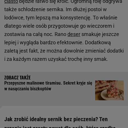
ciasto
będzie łatwo się kroić. Ogromną rolę odgrywa
także schłodzenie sernika. Im dłużej postoi w
lodówce, tym lepszą ma konsystencję. To właśnie
dlatego wiele osób przygotowuje go wieczorem i
zostawia na całą noc. Rano
deser
smakuje jeszcze
lepiej i wygląda bardzo efektownie. Dodatkową
zaletą jest fakt, że można dowolnie zmieniać dodatki
i za każdym razem uzyskać trochę inny smak.
Przepyszne malinowe tiramisu. Sekret kryje się
w nasączaniu biszkoptów
Jak zrobić idealny sernik bez pieczenia? Ten