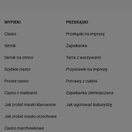
WYPIEKI
PRZEKĄSKI
Ciasto
Przekąski na imprezę
Sernik
Zapiekanka
Sernik na zimno
Tarta z warzywami
Szybkie ciasto
Przystawki na imprezę
Proste ciasto
Potrawy z cukinii
Ciasto z malinami
Zapiekanka ziemniaczana
Jak zrobić masło klarowane
Jak ugotować kukurydzę
Jak zrobić masło orzechowe
Ciasto marchewkowe