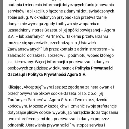
badania i mierzenia informacji dotyczących funkcjonowania
serwisów i aplikacji lub łączone z danymi dot. świadczonych
Tobie usług. W określonych przypadkach przetwarzanie
danych nie wymaga zgody i odbywa się w oparciu o
uzasadniony interes Gazeta.pl, jej spółki powiązanej – Agora
S.A. – lub Zaufanych Partnerów. Takiemu przetwarzaniu
możesz się sprzeciwić, przechodząc do „Ustawień
Zaawansowanych” lub przez kontakt z administratorem – w
zależności od zakresu sprzeciwu i podmiotu, wobec którego
jest kierowany. Więcej informacji o przetwarzaniu danych
osobowych znajdziesz w dokumencie
Polityka Prywatności
Gazeta.pl
i
Polityka Prywatności Agora S.A.
Klikając „Akceptuję” wyrażasz też zgodę na zainstalowanie i
przechowywanie plików cookie Gazeta.pl sp. z o.o., jej
Zaufanych Partnerów i Agora S.A. na Twoim urządzeniu
końcowym. Możesz w każdej chwili zmienić swoje preferencje
dotyczące plików cookie, wywołując narzędzie do zarządzania
twoimi preferencjami dot. przetwarzania danych poprzez
Zobacz wideo
Serniczki z patelni. Równie pyszne jak
odnośnik „Ustawienia prywatności ” w stopce serwisu i