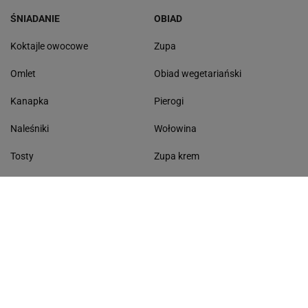
ŚNIADANIE
OBIAD
Koktajle owocowe
Zupa
Omlet
Obiad wegetariański
Kanapka
Pierogi
Naleśniki
Wołowina
Tosty
Zupa krem
Racuchy
Filet z kurczaka
Miód lipowy
Sałatka szwajcarska
Masło czosnkowe
Dania w 20 minut
KONTAKT
Serwis Haps.pl