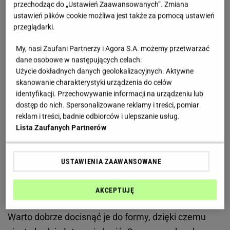
przechodząc do „Ustawień Zaawansowanych”. Zmiana
tradycyjny sernik
ustawień plików cookie możliwa jest także za pomocą ustawień
przeglądarki.
Ten sernik bez pieczenia smakuje jak z najlepszej
My, nasi Zaufani Partnerzy i Agora S.A. możemy przetwarzać
cukierni. Sekret tkwi w kremowej masie i dobrze
dane osobowe w następujących celach:
schłodzonym spodzie
Użycie dokładnych danych geolokalizacyjnych. Aktywne
skanowanie charakterystyki urządzenia do celów
identyfikacji. Przechowywanie informacji na urządzeniu lub
Sernik bez pieczenia zachwyca przede wszystkim
dostęp do nich. Spersonalizowane reklamy i treści, pomiar
swoją delikatną strukturą. Masa jest lekka, kremowa
reklam i treści, badnie odbiorców i ulepszanie usług.
i dosłownie rozpływa się w ustach. Bardzo ważny
Lista Zaufanych Partnerów
jest jednak odpowiednio przygotowany spód,
ponieważ to on nadaje deserowi charakteru i
USTAWIENIA ZAAWANSOWANE
przyjemnej chrupkości.
Najlepiej sprawdzają się
herbatniki maślane albo ciasteczka owsiane, które
AKCEPTUJĘ
po połączeniu z masłem tworzą zwartą podstawę.
Warto dobrze docisnąć je do formy, dzięki czemu