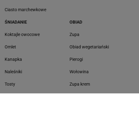
Ciasto marchewkowe
ŚNIADANIE
OBIAD
Koktajle owocowe
Zupa
Omlet
Obiad wegetariański
Kanapka
Pierogi
Naleśniki
Wołowina
Tosty
Zupa krem
Racuchy
Filet z kurczaka
Miód lipowy
Sałatka szwajcarska
Masło czosnkowe
Dania w 20 minut
KONTAKT