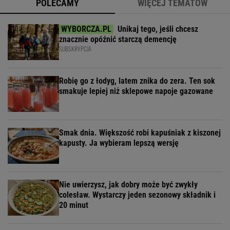
POLECAMY
WIĘCEJ TEMATÓW
Unikaj tego, jeśli chcesz
znacznie opóźnić starczą demencję
SUBSKRYPCJA
Robię go z łodyg, latem znika do zera. Ten sok
smakuje lepiej niż sklepowe napoje gazowane
Smak dnia. Większość robi kapuśniak z kiszonej
kapusty. Ja wybieram lepszą wersję
Nie uwierzysz, jak dobry może być zwykły
colesław. Wystarczy jeden sezonowy składnik i
20 minut