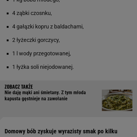
4 ząbki czosnku,
4 gałązki kopru z baldachami,
2 łyżeczki gorczycy,
1 l wody przegotowanej,
1 łyżka soli niejodowanej.
Nie daję mąki ani śmietany. Z tym młoda
kapusta gęstnieje na zawołanie
Domowy bób zyskuje wyrazisty smak po kilku