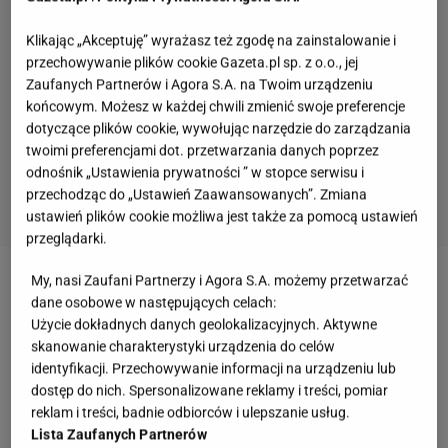
Klikając „Akceptuję” wyrażasz też zgodę na zainstalowanie i
przechowywanie plików cookie Gazeta.pl sp. z o.o., jej
Zaufanych Partnerów i Agora S.A. na Twoim urządzeniu
końcowym. Możesz w każdej chwili zmienić swoje preferencje
dotyczące plików cookie, wywołując narzędzie do zarządzania
twoimi preferencjami dot. przetwarzania danych poprzez
odnośnik „Ustawienia prywatności ” w stopce serwisu i
przechodząc do „Ustawień Zaawansowanych”. Zmiana
ustawień plików cookie możliwa jest także za pomocą ustawień
przeglądarki.
My, nasi Zaufani Partnerzy i Agora S.A. możemy przetwarzać
Zobacz wideo
Najlepsza na kanapki pasta z bobu.
dane osobowe w następujących celach:
Zapomnisz o jajecznej i z makreli
Użycie dokładnych danych geolokalizacyjnych. Aktywne
skanowanie charakterystyki urządzenia do celów
identyfikacji. Przechowywanie informacji na urządzeniu lub
Co można przyrządzić z bobu? Kiszony chrupie
dostęp do nich. Spersonalizowane reklamy i treści, pomiar
lepiej niż ogórki, zaskakuje już po pierwszym
reklam i treści, badnie odbiorców i ulepszanie usług.
Lista Zaufanych Partnerów
gryzie