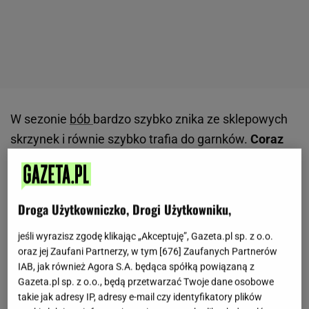
W sezonie
bób
bardzo szybko znika ze sklepowych
skrzynek i równie szybko trafia do garnków.
Coraz
częściej zamiast gotowania wybierane jest jednak
kiszenie, ponieważ ziarna po kilku dniach nabierają
bardziej zdecydowanego smaku i przyjemnej
Droga Użytkowniczko, Drogi Użytkowniku,
chrupkości.
W takiej wersji dobrze sprawdza się jako
jeśli wyrazisz zgodę klikając „Akceptuję”, Gazeta.pl sp. z o.o.
przekąska do podjadania, dodatek do
sałatek
albo
oraz jej Zaufani Partnerzy, w tym [
676
] Zaufanych Partnerów
składnik prostych
kolacji
. Nie wymaga
IAB, jak również Agora S.A. będąca spółką powiązaną z
skomplikowanych dodatków, dlatego do słoików
Gazeta.pl sp. z o.o., będą przetwarzać Twoje dane osobowe
takie jak adresy IP, adresy e-mail czy identyfikatory plików
najczęściej trafiają koper, czosnek i gorczyca.