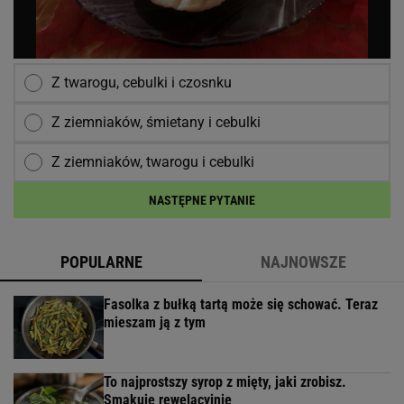
Z twarogu, cebulki i czosnku
Z ziemniaków, śmietany i cebulki
Z ziemniaków, twarogu i cebulki
NASTĘPNE PYTANIE
POPULARNE
NAJNOWSZE
Fasolka z bułką tartą może się schować. Teraz
mieszam ją z tym
To najprostszy syrop z mięty, jaki zrobisz.
Smakuje rewelacyjnie