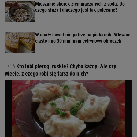
Mieszanie skórek ziemniaczanych z sodą. Do
czego służy i dlaczego jest tak polecane?
W upały nawet nie patrzę na piekarnik. Wlewam
ciasto i po 30 min mam cytrynowy obłoczek
1/16
Kto lubi pierogi ruskie? Chyba każdy! Ale czy
wiecie, z czego robi się farsz do nich?