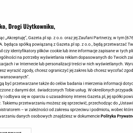
ko, Drogi Użytkowniku,
jąc „Akceptuję”, Gazeta.pl sp. z o.o. oraz jej Zaufani Partnerzy, w tym [
67
.A. będąca spółką powiązaną z Gazeta.pl sp. z o.o., będą przetwarzać T
ail czy identyfikatory plików cookie lub inne informacje zapisane w tych p
gólności na potrzeby wyświetlania reklam dopasowanych do Twoich zain
acjach i w Internecie lub personalizacji treści w nich wyświetlanych. Wyr
cesz wyrazić zgody, chcesz ograniczyć jej zakres lub chcesz wycofać zgo
aawansowanych”.
 być przetwarzane także do celów badania i mierzenia informacji dot
 łączone z danymi dot. świadczonych Tobie usług. W określonych przypad
i odbywa się w oparciu o uzasadniony interes Gazeta.pl, jej spółki powi
. Takiemu przetwarzaniu możesz się sprzeciwić, przechodząc do „Ust
nistratorem – w zależności od zakresu sprzeciwu i podmiotu, wobec które
etwarzaniu danych osobowych znajdziesz w dokumencie
Polityka Prywatn
 smażę bez tłuszczu. Mam ekspreso