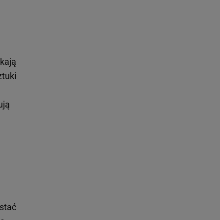
ękają
ztuki
ują
 stać