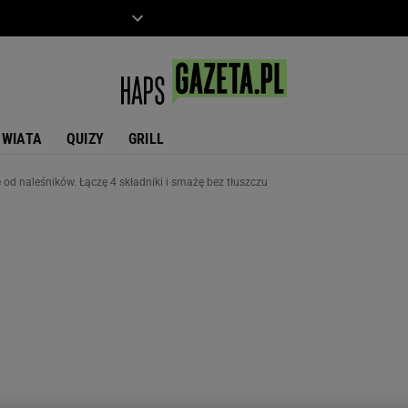
ZIECKO
MOTO
ŚWIATA
QUIZY
GRILL
od naleśników. Łączę 4 składniki i smażę bez tłuszczu