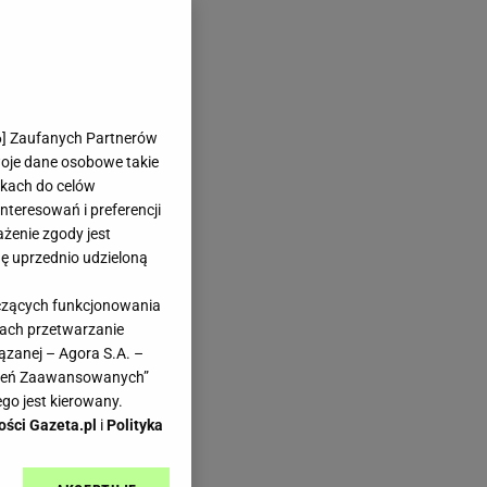
6
] Zaufanych Partnerów
woje dane osobowe takie
likach do celów
teresowań i preferencji
ażenie zgody jest
dę uprzednio udzieloną
yczących funkcjonowania
kach przetwarzanie
ązanej – Agora S.A. –
awień Zaawansowanych”
go jest kierowany.
ości Gazeta.pl
i
Polityka
we