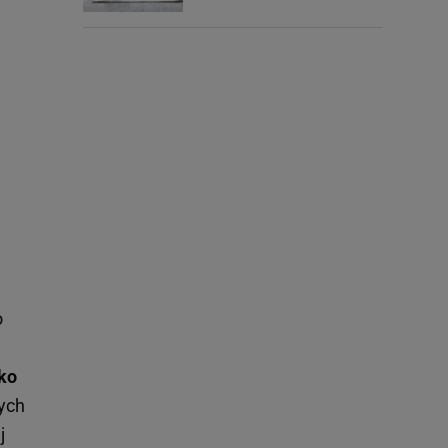
o
ako
ych
j