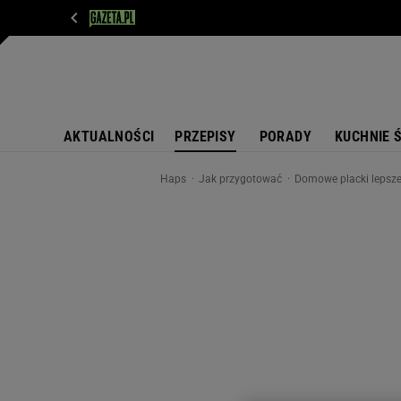
WIADOMOŚCI
NEXT
SPORT
PLOTEK
D
AKTUALNOŚCI
PRZEPISY
PORADY
KUCHNIE 
Haps
Jak przygotować
Domowe placki lepsze 