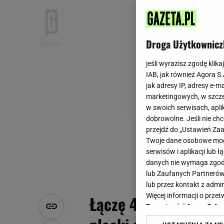
Droga Użytkownicz
jeśli wyrazisz zgodę klika
IAB, jak również Agora S
jak adresy IP, adresy e-m
marketingowych, w szcze
w swoich serwisach, aplik
dobrowolne. Jeśli nie ch
przejdź do „Ustawień Z
Twoje dane osobowe mogą
serwisów i aplikacji lub
danych nie wymaga zgody 
lub Zaufanych Partnerów
lub przez kontakt z admi
Więcej informacji o prz
Łączę 4 składniki i
Prywatności Agora S.A.