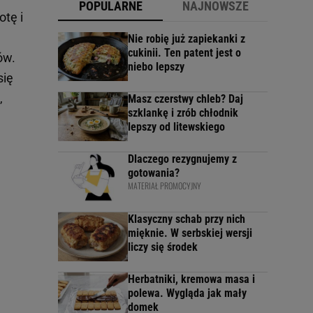
POPULARNE
NAJNOWSZE
tę i
Nie robię już zapiekanki z
cukinii. Ten patent jest o
ów.
niebo lepszy
się
,
Masz czerstwy chleb? Daj
szklankę i zrób chłodnik
lepszy od litewskiego
Dlaczego rezygnujemy z
gotowania?
MATERIAŁ PROMOCYJNY
Klasyczny schab przy nich
mięknie. W serbskiej wersji
liczy się środek
Herbatniki, kremowa masa i
polewa. Wygląda jak mały
domek