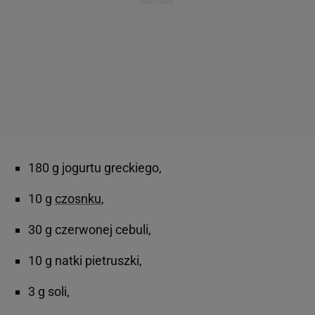
180 g jogurtu greckiego,
10 g
czosnku
,
30 g czerwonej cebuli,
10 g natki pietruszki,
3 g soli,