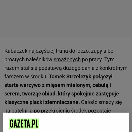
Kabaczek
najczęściej trafia do
leczo
, zupy albo
prostych naleśników
smażonych
po pracy. Tym
razem stał się podstawą dużego dania z konkretnym
farszem w środku.
Tomek Strzelczyk połączył
starte warzywo z mięsem mielonym, cebulą i
serem, tworząc obiad, który spokojnie zastępuje
klasyczne placki ziemniaczane.
Całość smaży się
na patelni, a po przekrojeniu środek pozostaje
soczysty i dobrze doprawiony. Dzięki temu zwykła
cukinia
smakuje zupełnie inaczej niż w tradycyjnych