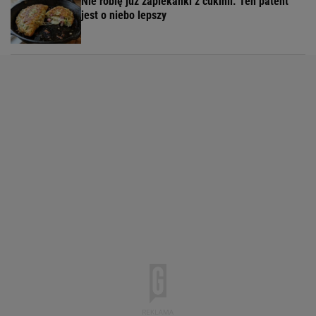
Nie robię już zapiekanki z cukinii. Ten patent
jest o niebo lepszy