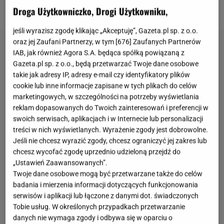
daniach.
Droga Użytkowniczko, Drogi Użytkowniku,
jeśli wyrazisz zgodę klikając „Akceptuję”, Gazeta.pl sp. z o.o.
oraz jej Zaufani Partnerzy, w tym [
676
] Zaufanych Partnerów
IAB, jak również Agora S.A. będąca spółką powiązaną z
Gazeta.pl sp. z o.o., będą przetwarzać Twoje dane osobowe
takie jak adresy IP, adresy e-mail czy identyfikatory plików
cookie lub inne informacje zapisane w tych plikach do celów
marketingowych, w szczególności na potrzeby wyświetlania
reklam dopasowanych do Twoich zainteresowań i preferencji w
swoich serwisach, aplikacjach i w Internecie lub personalizacji
treści w nich wyświetlanych. Wyrażenie zgody jest dobrowolne.
Jeśli nie chcesz wyrazić zgody, chcesz ograniczyć jej zakres lub
chcesz wycofać zgodę uprzednio udzieloną przejdź do
„Ustawień Zaawansowanych”.
Twoje dane osobowe mogą być przetwarzane także do celów
badania i mierzenia informacji dotyczących funkcjonowania
serwisów i aplikacji lub łączone z danymi dot. świadczonych
Tobie usług. W określonych przypadkach przetwarzanie
danych nie wymaga zgody i odbywa się w oparciu o