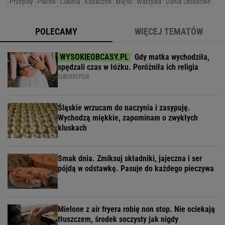
Przepisy
Placek
Cukinia
Kabaczek
Mięso
Warzywa
Dania Obiadowe
POLECAMY
WIĘCEJ TEMATÓW
Gdy matka wychodziła,
spędzali czas w łóżku. Poróżniła ich religia
SUBSKRYPCJA
Śląskie wrzucam do naczynia i zasypuję.
Wychodzą miękkie, zapominam o zwykłych
kluskach
Smak dnia. Zmiksuj składniki, jajeczna i ser
pójdą w odstawkę. Pasuje do każdego pieczywa
Mielone z air fryera robię non stop. Nie ociekają
tłuszczem, środek soczysty jak nigdy