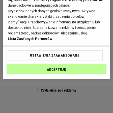
dane osobowe w następujących celach:
Ten spory placek wygląda niepozornie tylko do
Użycie dokładnych danych geolokalizacyjnych. Aktywne
skanowanie charakterystyki urządzenia do celów
momentu przekrojenia. W środku pojawia się dobrze
identyfikacji. Przechowywanie informacji na urządzeniu lub
doprawione mięso mielone, podsmażona cebula i
dostęp do nich. Spersonalizowane reklamy i treści, pomiar
rozpuszczony ser, który spaja cały farsz. Dzięki temu
reklam i treści, badnie odbiorców i ulepszanie usług.
Lista Zaufanych Partnerów
danie jest sycące i sprawdza się zarówno na
obiad
,
jak i ciepłą kolację.
Kabaczek po usmażeniu
pozostaje delikatny, a jednocześnie tworzy
USTAWIENIA ZAAWANSOWANE
chrupiącą warstwę z zewnątrz.
AKCEPTUJĘ
Składniki na ciasto: