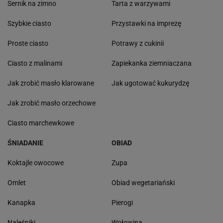
Sernik na zimno
Tarta z warzywami
Szybkie ciasto
Przystawki na imprezę
Proste ciasto
Potrawy z cukinii
Ciasto z malinami
Zapiekanka ziemniaczana
Jak zrobić masło klarowane
Jak ugotować kukurydzę
Jak zrobić masło orzechowe
Ciasto marchewkowe
ŚNIADANIE
OBIAD
Koktajle owocowe
Zupa
Omlet
Obiad wegetariański
Kanapka
Pierogi
Naleśniki
Wołowina