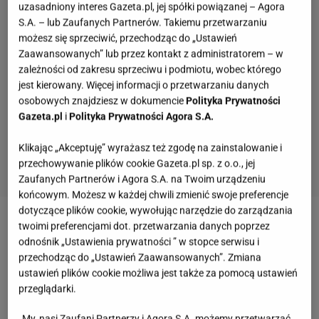
uzasadniony interes Gazeta.pl, jej spółki powiązanej – Agora
S.A. – lub Zaufanych Partnerów. Takiemu przetwarzaniu
możesz się sprzeciwić, przechodząc do „Ustawień
Zaawansowanych” lub przez kontakt z administratorem – w
zależności od zakresu sprzeciwu i podmiotu, wobec którego
jest kierowany. Więcej informacji o przetwarzaniu danych
osobowych znajdziesz w dokumencie
Polityka Prywatności
Gazeta.pl
i
Polityka Prywatności Agora S.A.
Klikając „Akceptuję” wyrażasz też zgodę na zainstalowanie i
przechowywanie plików cookie Gazeta.pl sp. z o.o., jej
Zaufanych Partnerów i Agora S.A. na Twoim urządzeniu
końcowym. Możesz w każdej chwili zmienić swoje preferencje
dotyczące plików cookie, wywołując narzędzie do zarządzania
twoimi preferencjami dot. przetwarzania danych poprzez
Zobacz wideo
Surowy makaron z cukinii z pesto
odnośnik „Ustawienia prywatności ” w stopce serwisu i
pietruszkowym
przechodząc do „Ustawień Zaawansowanych”. Zmiana
ustawień plików cookie możliwa jest także za pomocą ustawień
przeglądarki.
Jaki jest prosty przepis na kabaczka? W środku
czeka mięso i roztopiony ser
My, nasi Zaufani Partnerzy i Agora S.A. możemy przetwarzać