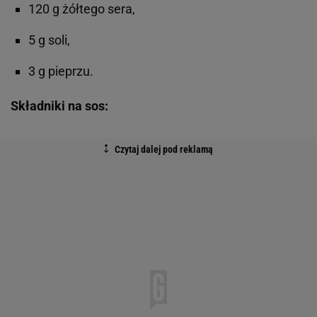
120 g żółtego sera,
5 g soli,
3 g pieprzu.
Składniki na sos: