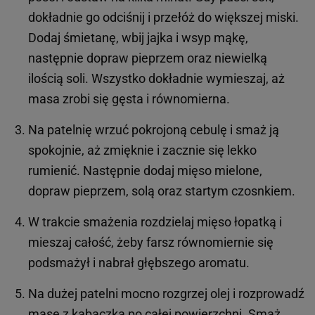
dokładnie go odciśnij i przełóż do większej miski.
Dodaj śmietanę, wbij jajka i wsyp mąkę,
następnie dopraw pieprzem oraz niewielką
ilością soli. Wszystko dokładnie wymieszaj, aż
masa zrobi się gęsta i równomierna.
Na patelnię wrzuć pokrojoną cebulę i smaż ją
spokojnie, aż zmięknie i zacznie się lekko
rumienić. Następnie dodaj mięso mielone,
dopraw pieprzem, solą oraz startym czosnkiem.
W trakcie smażenia rozdzielaj mięso łopatką i
mieszaj całość, żeby farsz równomiernie się
podsmażył i nabrał głębszego aromatu.
Na dużej patelni mocno rozgrzej olej i rozprowadź
masę z kabaczka po całej powierzchni. Smaż