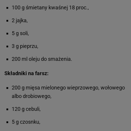
100 g śmietany kwaśnej 18 proc.,
2 jajka,
5 g soli,
3 g pieprzu,
200 ml oleju do smażenia.
Składniki na farsz:
200 g mięsa mielonego wieprzowego, wołowego
albo drobiowego,
120 g cebuli,
5 g czosnku,