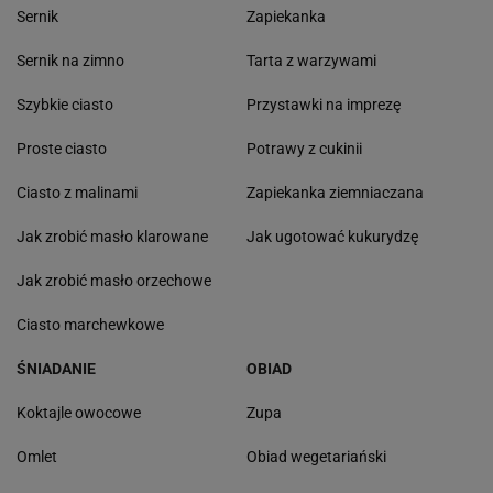
Sernik
Zapiekanka
Sernik na zimno
Tarta z warzywami
Szybkie ciasto
Przystawki na imprezę
Proste ciasto
Potrawy z cukinii
Ciasto z malinami
Zapiekanka ziemniaczana
Jak zrobić masło klarowane
Jak ugotować kukurydzę
Jak zrobić masło orzechowe
Ciasto marchewkowe
ŚNIADANIE
OBIAD
Koktajle owocowe
Zupa
Omlet
Obiad wegetariański