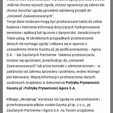
niewielkiej liczby składników.
Jeśli nie chcesz wyrazić zgody, chcesz ograniczyć jej zakres lub
chcesz wycofać zgodę uprzednio udzieloną przejdź do
„Ustawień Zaawansowanych”.
Twoje dane osobowe mogą być przetwarzane także do celów
badania i mierzenia informacji dotyczących funkcjonowania
serwisów i aplikacji lub łączone z danymi dot. świadczonych
Tobie usług. W określonych przypadkach przetwarzanie
danych nie wymaga zgody i odbywa się w oparciu o
uzasadniony interes Gazeta.pl, jej spółki powiązanej – Agora
S.A. – lub Zaufanych Partnerów. Takiemu przetwarzaniu
możesz się sprzeciwić, przechodząc do „Ustawień
Zaawansowanych” lub przez kontakt z administratorem – w
zależności od zakresu sprzeciwu i podmiotu, wobec którego
jest kierowany. Więcej informacji o przetwarzaniu danych
osobowych znajdziesz w dokumencie
Polityka Prywatności
Gazeta.pl
i
Polityka Prywatności Agora S.A.
Klikając „Akceptuję” wyrażasz też zgodę na zainstalowanie i
przechowywanie plików cookie Gazeta.pl sp. z o.o., jej
Zaufanych Partnerów i Agora S.A. na Twoim urządzeniu