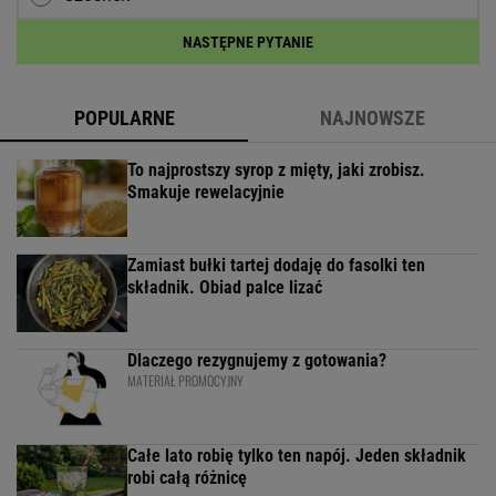
NASTĘPNE PYTANIE
POPULARNE
NAJNOWSZE
To najprostszy syrop z mięty, jaki zrobisz.
Smakuje rewelacyjnie
Zamiast bułki tartej dodaję do fasolki ten
składnik. Obiad palce lizać
Dlaczego rezygnujemy z gotowania?
MATERIAŁ PROMOCYJNY
Całe lato robię tylko ten napój. Jeden składnik
robi całą różnicę