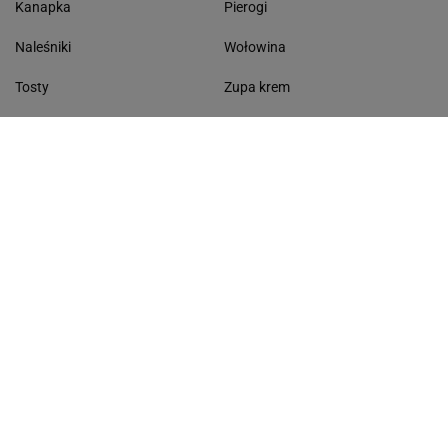
Kanapka
Pierogi
Naleśniki
Wołowina
Tosty
Zupa krem
Racuchy
Filet z kurczaka
Miód lipowy
Sałatka szwajcarska
Masło czosnkowe
Dania w 20 minut
KONTAKT
Serwis Haps.pl
ul. Czerska 8/10 00-732 Warszawa
Napisz do nas
Facebook
Mapa serwisu