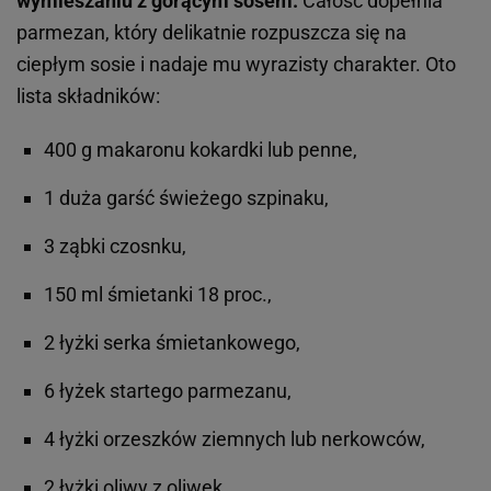
wymieszaniu z gorącym sosem.
Całość dopełnia
parmezan, który delikatnie rozpuszcza się na
ciepłym sosie i nadaje mu wyrazisty charakter. Oto
lista składników:
400 g makaronu kokardki lub penne,
1 duża garść świeżego szpinaku,
3 ząbki czosnku,
150 ml śmietanki 18 proc.,
2 łyżki serka śmietankowego,
6 łyżek startego parmezanu,
4 łyżki orzeszków ziemnych lub nerkowców,
2 łyżki oliwy z oliwek,