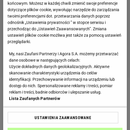
końcowym. Możesz w każdej chwili zmienić swoje preferencje
dotyczące plików cookie, wywołując narzędzie do zarządzania
twoimi preferencjami dot. przetwarzania danych poprzez
odnośnik „Ustawienia prywatności ” w stopce serwisu i
przechodząc do „Ustawień Zaawansowanych”. Zmiana
ustawień plików cookie możliwa jest także za pomocą ustawień
przeglądarki.
My, nasi Zaufani Partnerzy i Agora S.A. możemy przetwarzać
dane osobowe w następujących celach:
Użycie dokładnych danych geolokalizacyjnych. Aktywne
skanowanie charakterystyki urządzenia do celów
identyfikacji. Przechowywanie informacji na urządzeniu lub
dostęp do nich. Spersonalizowane reklamy i treści, pomiar
Zobacz wideo
Sycące spaghetti alla puttanesca
reklam i treści, badnie odbiorców i ulepszanie usług.
Lista Zaufanych Partnerów
Makaron z orzeszkami najlepiej smakuje z
kremowym sosem i świeżym szpinakiem.
USTAWIENIA ZAAWANSOWANE
Chrupiące dodatki sprawiają, że całe danie staje się