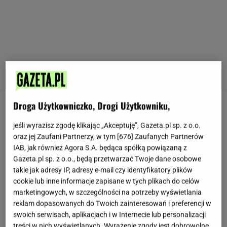
Droga Użytkowniczko, Drogi Użytkowniku,
Kremowe
makarony
z dodatkiem orzechów świetnie
jeśli wyrazisz zgodę klikając „Akceptuję”, Gazeta.pl sp. z o.o.
sprawdzają się wtedy, gdy potrzebny jest szybki i
oraz jej Zaufani Partnerzy, w tym [
676
] Zaufanych Partnerów
konkretny
obiad
. Chrupiące dodatki przełamują
IAB, jak również Agora S.A. będąca spółką powiązaną z
delikatny sos i sprawiają, że danie nie jest nudne.
W
Gazeta.pl sp. z o.o., będą przetwarzać Twoje dane osobowe
tym przepisie ważną rolę odgrywa świeży szpinak,
takie jak adresy IP, adresy e-mail czy identyfikatory plików
cookie lub inne informacje zapisane w tych plikach do celów
który dodaje lekkości i dobrze komponuje się ze
marketingowych, w szczególności na potrzeby wyświetlania
śmietanką oraz parmezanem.
To prosty
pomysł
na
reklam dopasowanych do Twoich zainteresowań i preferencji w
domowy obiad, który robi wrażenie smakiem mimo
swoich serwisach, aplikacjach i w Internecie lub personalizacji
treści w nich wyświetlanych. Wyrażenie zgody jest dobrowolne.