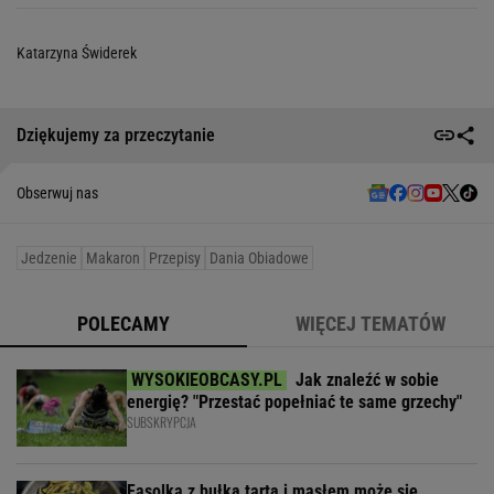
Katarzyna Świderek
Dziękujemy za przeczytanie
Obserwuj nas
Jedzenie
Makaron
Przepisy
Dania Obiadowe
POLECAMY
WIĘCEJ TEMATÓW
Jak znaleźć w sobie
energię? "Przestać popełniać te same grzechy"
SUBSKRYPCJA
Fasolka z bułką tartą i masłem może się