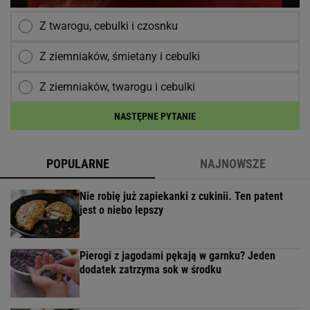
Dziękujemy za przeczytanie
Obserwuj nas
Jedzenie
Przepisy
Racuchy
Śniadanie
POLECAMY
WIĘCEJ TEMATÓW
Trzech ojców i zbrodnia, która
wstrząsnęła Rzymem
SUBSKRYPCJA
Makaron Hailey Bieber wraca w nowej odsłonie.
Dodaj ten składnik i już nigdy nie zrobisz go
inaczej