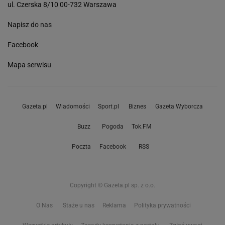
WYPIEKI
PRZEKĄSKI
Ciasto
Przekąski na imprezę
Sernik
Zapiekanka