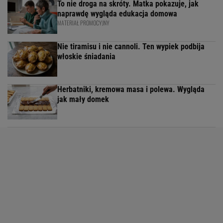
Robię raz, jem dwa dni. Ta zapiekanka z
piekarnika nie traci smaku po odgrzaniu
Chatka Baby Jagi ma wszystko, co lubimy w
deserach. Prosta, kremowa i warta powtórzenia
Melon smakuje lepiej niż z szynką. Sekretny
składnik zmienia wszystko, a mało kto o nim wie
Nie dodaję majonezu do sałatki makaronowej.
Wlewam kilka łyżek i wszyscy proszą o przepis
1/16
Kto lubi pierogi ruskie? Chyba każdy! Ale czy