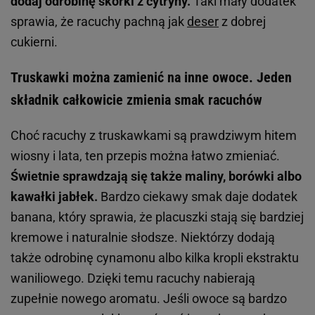
dodaj odrobinę skórki z cytryny.
Taki mały dodatek
sprawia, że racuchy pachną jak
deser
z dobrej
cukierni.
Truskawki można zamienić na inne owoce. Jeden
składnik całkowicie zmienia smak racuchów
Choć racuchy z truskawkami są prawdziwym hitem
wiosny i lata, ten przepis można łatwo zmieniać.
Świetnie sprawdzają się także maliny, borówki albo
kawałki jabłek.
Bardzo ciekawy smak daje dodatek
banana, który sprawia, że placuszki stają się bardziej
kremowe i naturalnie słodsze. Niektórzy dodają
także odrobinę cynamonu albo kilka kropli ekstraktu
waniliowego. Dzięki temu racuchy nabierają
zupełnie nowego aromatu. Jeśli owoce są bardzo