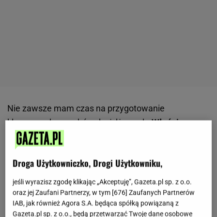
Nie zawsze mam czas na przygotowanie
klasycznych racuchów drożdżowych.
Właśnie
dlatego coraz częściej wybieram szybszą wersję z
jogurtem i proszkiem do pieczenia.
Racuchy z
Droga Użytkowniczko, Drogi Użytkowniku,
truskawkami przygotowane w ten sposób nie
wymagają wyrastania, a mimo to są miękkie i
jeśli wyrazisz zgodę klikając „Akceptuję”, Gazeta.pl sp. z o.o.
bardzo delikatne. Świeże
owoce
dodają im lekkości i
oraz jej Zaufani Partnerzy, w tym [
676
] Zaufanych Partnerów
IAB, jak również Agora S.A. będąca spółką powiązaną z
przyjemnej soczystości. To prosty
przepis
, który
Gazeta.pl sp. z o.o., będą przetwarzać Twoje dane osobowe