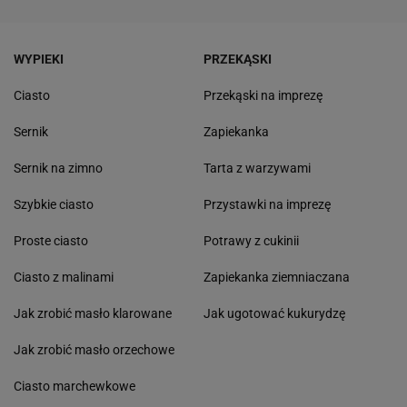
POPULARNE
NAJNOWSZE
Nie robię już zapiekanki z cukinii. Ten patent
jest o niebo lepszy
Pierogi z jagodami pękają w garnku? Jeden
dodatek zatrzyma sok w środku
To nie droga na skróty. Matka pokazuje, jak
naprawdę wygląda edukacja domowa
MATERIAŁ PROMOCYJNY
Nie tiramisu i nie cannoli. Ten wypiek podbija
włoskie śniadania