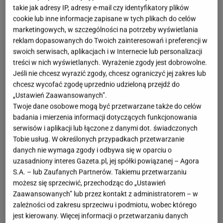
sprawdza się zarówno na śniadanie, jak i słodki
takie jak adresy IP, adresy e-mail czy identyfikatory plików
podwieczorek.
cookie lub inne informacje zapisane w tych plikach do celów
marketingowych, w szczególności na potrzeby wyświetlania
reklam dopasowanych do Twoich zainteresowań i preferencji w
swoich serwisach, aplikacjach i w Internecie lub personalizacji
treści w nich wyświetlanych. Wyrażenie zgody jest dobrowolne.
Jeśli nie chcesz wyrazić zgody, chcesz ograniczyć jej zakres lub
chcesz wycofać zgodę uprzednio udzieloną przejdź do
„Ustawień Zaawansowanych”.
Twoje dane osobowe mogą być przetwarzane także do celów
badania i mierzenia informacji dotyczących funkcjonowania
serwisów i aplikacji lub łączone z danymi dot. świadczonych
Tobie usług. W określonych przypadkach przetwarzanie
danych nie wymaga zgody i odbywa się w oparciu o
uzasadniony interes Gazeta.pl, jej spółki powiązanej – Agora
S.A. – lub Zaufanych Partnerów. Takiemu przetwarzaniu
możesz się sprzeciwić, przechodząc do „Ustawień
Zaawansowanych” lub przez kontakt z administratorem – w
zależności od zakresu sprzeciwu i podmiotu, wobec którego
jest kierowany. Więcej informacji o przetwarzaniu danych