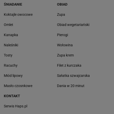
Herbatniki, kremowa masa i polewa. Wygląda
jak mały domek