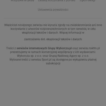
Sernik na zimno
Tarta z warzywami
Szybkie ciasto
Przystawki na imprezę
Proste ciasto
Potrawy z cukinii
Ciasto z malinami
Zapiekanka ziemniaczana
Jak zrobić masło klarowane
Jak ugotować kukurydzę
Jak zrobić masło orzechowe
Ciasto marchewkowe
ŚNIADANIE
OBIAD
Koktajle owocowe
Zupa
Omlet
Obiad wegetariański
Kanapka
Pierogi