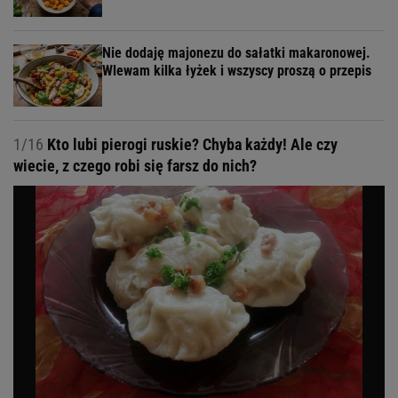
Które owoce najbardziej pasują ci do racuchów?
Truskawki
Jabłka
Borówki lub maliny
Katarzyna Świderek