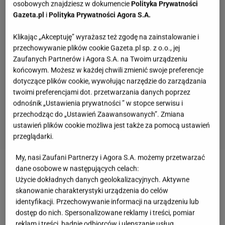
osobowych znajdziesz w dokumencie
Polityka Prywatności
Gazeta.pl
i
Polityka Prywatności Agora S.A.
Klikając „Akceptuję” wyrażasz też zgodę na zainstalowanie i
przechowywanie plików cookie Gazeta.pl sp. z o.o., jej
Zaufanych Partnerów i Agora S.A. na Twoim urządzeniu
końcowym. Możesz w każdej chwili zmienić swoje preferencje
dotyczące plików cookie, wywołując narzędzie do zarządzania
twoimi preferencjami dot. przetwarzania danych poprzez
odnośnik „Ustawienia prywatności ” w stopce serwisu i
przechodząc do „Ustawień Zaawansowanych”. Zmiana
ustawień plików cookie możliwa jest także za pomocą ustawień
przeglądarki.
My, nasi Zaufani Partnerzy i Agora S.A. możemy przetwarzać
dane osobowe w następujących celach:
Zobacz wideo
Drożdżowe racuchy - przepis na
Użycie dokładnych danych geolokalizacyjnych. Aktywne
pyszną przekąskę
skanowanie charakterystyki urządzenia do celów
identyfikacji. Przechowywanie informacji na urządzeniu lub
dostęp do nich. Spersonalizowane reklamy i treści, pomiar
Jak zrobić racuchy z truskawkami bez długiego
reklam i treści, badnie odbiorców i ulepszanie usług.