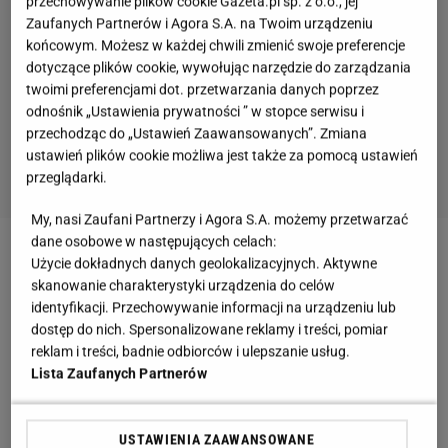
przechowywanie plików cookie Gazeta.pl sp. z o.o., jej
Zaufanych Partnerów i Agora S.A. na Twoim urządzeniu
końcowym. Możesz w każdej chwili zmienić swoje preferencje
dotyczące plików cookie, wywołując narzędzie do zarządzania
twoimi preferencjami dot. przetwarzania danych poprzez
odnośnik „Ustawienia prywatności ” w stopce serwisu i
przechodząc do „Ustawień Zaawansowanych”. Zmiana
ustawień plików cookie możliwa jest także za pomocą ustawień
przeglądarki.
My, nasi Zaufani Partnerzy i Agora S.A. możemy przetwarzać
dane osobowe w następujących celach:
Zobacz wideo
Superszybko, supersmacznie i
Użycie dokładnych danych geolokalizacyjnych. Aktywne
skanowanie charakterystyki urządzenia do celów
superłatwo, czyli ciasto na kefirze
identyfikacji. Przechowywanie informacji na urządzeniu lub
dostęp do nich. Spersonalizowane reklamy i treści, pomiar
Puszyste ciasto z budyniem. Proszek poprawia
reklam i treści, badnie odbiorców i ulepszanie usług.
Lista Zaufanych Partnerów
strukturę wypieku
Ciasto
piaskowe od lat pojawia się na rodzinnych
USTAWIENIA ZAAWANSOWANE