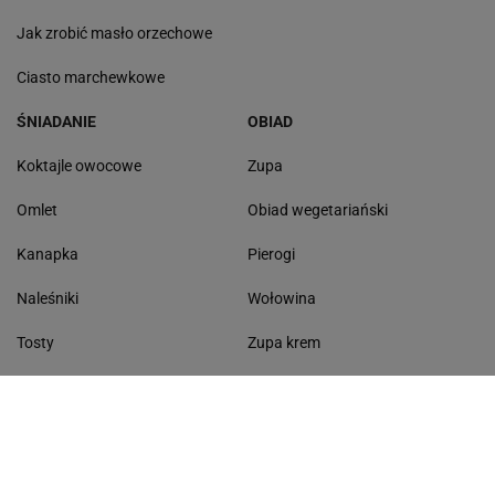
Jak zrobić masło orzechowe
Ciasto marchewkowe
ŚNIADANIE
OBIAD
Koktajle owocowe
Zupa
Omlet
Obiad wegetariański
Kanapka
Pierogi
Naleśniki
Wołowina
Tosty
Zupa krem
Racuchy
Filet z kurczaka
Miód lipowy
Sałatka szwajcarska
Masło czosnkowe
Dania w 20 minut