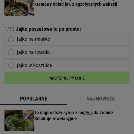
kremowy obiad jak z egzotycznych wakacji
1/13
Jajko poszetowe to po prostu:
jajko na miękko
jajko na twardo
jajko w koszulce
NASTĘPNE PYTANIE
POPULARNE
NAJNOWSZE
To najprostszy syrop z mięty, jaki zrobisz.
Smakuje rewelacyjnie