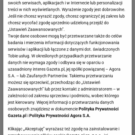
swoich serwisach, aplikacjach i w Internecie lub personalizacji
treści w nich wyświetlanych. Wyrażenie zgody jest dobrowolne.
Jeśli nie chcesz wyrazić zgody, chcesz ograniczyć jej zakres lub
chcesz wycofać zgodę uprzednio udzieloną przejdź do
„Ustawień Zaawansowanych”.
Twoje dane osobowe mogą być przetwarzane także do celów
badania i mierzenia informacji dotyczących funkcjonowania
serwisów i aplikacji lub łączone z danymi dot. świadczonych
Tobie usług. W określonych przypadkach przetwarzanie
danych nie wymaga zgody i odbywa się w oparciu o
uzasadniony interes Gazeta.pl, jej spółki powiązanej – Agora
S.A. – lub Zaufanych Partnerów. Takiemu przetwarzaniu
możesz się sprzeciwić, przechodząc do „Ustawień
Zaawansowanych” lub przez kontakt z administratorem – w
zależności od zakresu sprzeciwu i podmiotu, wobec którego
jest kierowany. Więcej informacji o przetwarzaniu danych
osobowych znajdziesz w dokumencie
Polityka Prywatności
Gazeta.pl
i
Polityka Prywatności Agora S.A.
Klikając „Akceptuję” wyrażasz też zgodę na zainstalowanie i