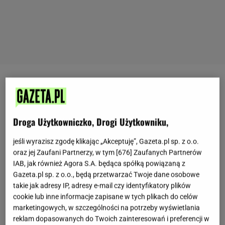
Choć tradycyjne
ciasto
piaskowe często kojarzy się z
kruchą strukturą, ta wersja wyróżnia się zupełnie
inną konsystencją. Wnętrze pozostaje miękkie i
Droga Użytkowniczko, Drogi Użytkowniku,
zwarte, a każdy kawałek zachowuje odpowiednią
jeśli wyrazisz zgodę klikając „Akceptuję”, Gazeta.pl sp. z o.o.
wilgotność.
Duże znaczenie ma tutaj budyń
oraz jej Zaufani Partnerzy, w tym [
676
] Zaufanych Partnerów
śmietankowy oraz sposób przygotowania masy,
IAB, jak również Agora S.A. będąca spółką powiązaną z
który pozwala uzyskać wyjątkowo delikatny efekt.
Gazeta.pl sp. z o.o., będą przetwarzać Twoje dane osobowe
takie jak adresy IP, adresy e-mail czy identyfikatory plików
To wypiek odpowiedni zarówno na święta, jak i na
cookie lub inne informacje zapisane w tych plikach do celów
zwykłe popołudnie przy filiżance ulubionego napoju.
marketingowych, w szczególności na potrzeby wyświetlania
reklam dopasowanych do Twoich zainteresowań i preferencji w