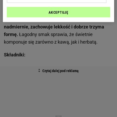
uroczystościach i domowych spotkaniach. Dodatek
budyniu sprawia, że jego struktura staje się bardziej
AKCEPTUJĘ
jednolita i puszysta.
Po przekrojeniu nie kruszy się
nadmiernie, zachowuje lekkość i dobrze trzyma
formę.
Łagodny smak sprawia, że świetnie
komponuje się zarówno z kawą, jak i herbatą.
Składniki: