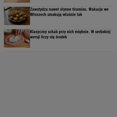
Melon smakuje lepiej niż z szynką. Sekretny
składnik zmienia wszystko, a mało kto o nim wie
Nie dodaję majonezu do sałatki makaronowej.
Wlewam kilka łyżek i wszyscy proszą o przepis
Koniec z jagodami pływającymi w wodzie. Ten
trik ratuje pierogi przed rozklejeniem
1/11
Ten owoc jest dość mały. Rozpoznasz go, widząc
tylko jego pestkę?