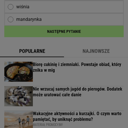
Obserwuj nas
Jedzenie
Rabarbar
Ciasto
Przepisy
Desery
POLECAMY
WIĘCEJ TEMATÓW
Morderstwo w Rzymie.
Dlaczego synowie zniszczyli swoje życia?
SUBSKRYPCJA
Robię raz, jem dwa dni. Ta zapiekanka z
piekarnika nie traci smaku po odgrzaniu
Chatka Baby Jagi ma wszystko, co lubimy w
deserach. Prosta, kremowa i warta powtórzenia