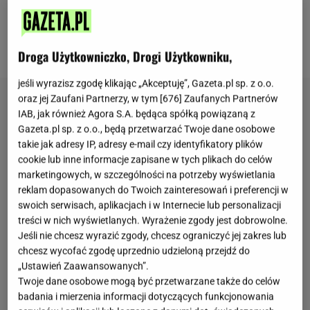
zapewnia przyjemną świeżość.
To
ciasto
sprawdzi
się zarówno do popołudniowej
kawy
, jak i podczas
rodzinnych spotkań.
Droga Użytkowniczko, Drogi Użytkowniku,
jeśli wyrazisz zgodę klikając „Akceptuję”, Gazeta.pl sp. z o.o.
oraz jej Zaufani Partnerzy, w tym [
676
] Zaufanych Partnerów
IAB, jak również Agora S.A. będąca spółką powiązaną z
Gazeta.pl sp. z o.o., będą przetwarzać Twoje dane osobowe
takie jak adresy IP, adresy e-mail czy identyfikatory plików
cookie lub inne informacje zapisane w tych plikach do celów
marketingowych, w szczególności na potrzeby wyświetlania
reklam dopasowanych do Twoich zainteresowań i preferencji w
swoich serwisach, aplikacjach i w Internecie lub personalizacji
treści w nich wyświetlanych. Wyrażenie zgody jest dobrowolne.
Jeśli nie chcesz wyrazić zgody, chcesz ograniczyć jej zakres lub
chcesz wycofać zgodę uprzednio udzieloną przejdź do
„Ustawień Zaawansowanych”.
Twoje dane osobowe mogą być przetwarzane także do celów
badania i mierzenia informacji dotyczących funkcjonowania