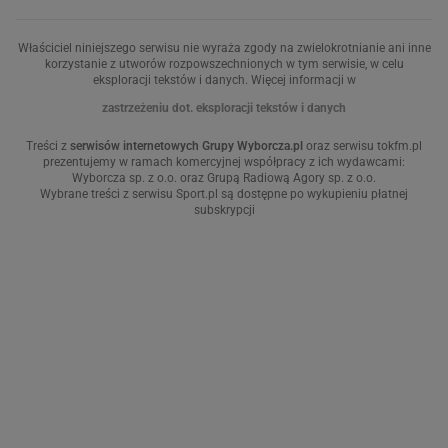
Proste ciasto
Potrawy z cukinii
Ciasto z malinami
Zapiekanka ziemniaczana
Jak zrobić masło klarowane
Jak ugotować kukurydzę
Jak zrobić masło orzechowe
Ciasto marchewkowe
ŚNIADANIE
OBIAD
Koktajle owocowe
Zupa
Omlet
Obiad wegetariański
Kanapka
Pierogi
Naleśniki
Wołowina
Tosty
Zupa krem