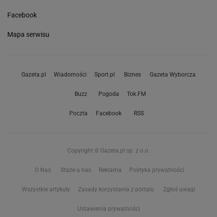
WYPIEKI
PRZEKĄSKI
Ciasto
Przekąski na imprezę
Sernik
Zapiekanka
Sernik na zimno
Tarta z warzywami
Szybkie ciasto
Przystawki na imprezę