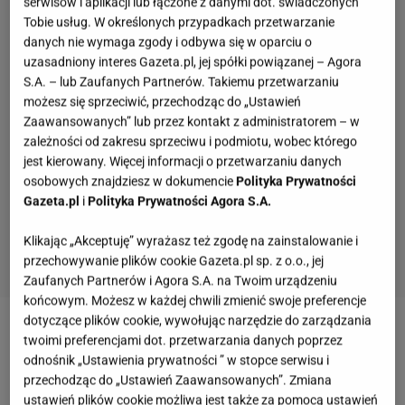
serwisów i aplikacji lub łączone z danymi dot. świadczonych
Tobie usług. W określonych przypadkach przetwarzanie
danych nie wymaga zgody i odbywa się w oparciu o
uzasadniony interes Gazeta.pl, jej spółki powiązanej – Agora
S.A. – lub Zaufanych Partnerów. Takiemu przetwarzaniu
możesz się sprzeciwić, przechodząc do „Ustawień
Zaawansowanych” lub przez kontakt z administratorem – w
zależności od zakresu sprzeciwu i podmiotu, wobec którego
jest kierowany. Więcej informacji o przetwarzaniu danych
osobowych znajdziesz w dokumencie
Polityka Prywatności
Gazeta.pl
i
Polityka Prywatności Agora S.A.
Klikając „Akceptuję” wyrażasz też zgodę na zainstalowanie i
przechowywanie plików cookie Gazeta.pl sp. z o.o., jej
Zaufanych Partnerów i Agora S.A. na Twoim urządzeniu
końcowym. Możesz w każdej chwili zmienić swoje preferencje
dotyczące plików cookie, wywołując narzędzie do zarządzania
Zobacz wideo
Zdrowe brownie bez mąki i cukru. A
twoimi preferencjami dot. przetwarzania danych poprzez
odnośnik „Ustawienia prywatności ” w stopce serwisu i
jakie pyszne!
przechodząc do „Ustawień Zaawansowanych”. Zmiana
ustawień plików cookie możliwa jest także za pomocą ustawień