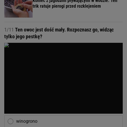
Jaki smak najbardziej cenisz w deserach?
Intensywnie czekoladowy
Kremowy i delikatny
Lekko kwaśny i owocowy
Katarzyna Świderek
Dziękujemy za przeczytanie