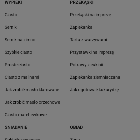
POPULARNE
NAJNOWSZE
Biorę cukinię i ziemniaki. Powstaje obiad, który
znika w mig
Nie wrzucaj samych jagód do pierogów. Dodatek
może uratować całe danie
Wakacyjne aktywności a kurzajki. O czym warto
pamiętać, by uniknąć problemu?
MATERIAŁ PROMOCYJNY
Zawstydza nawet słynne tiramisu. Wakacje we
Włoszech smakują właśnie tak
Klasyczny schab przy nich mięknie. W serbskiej
wersji liczy się środek