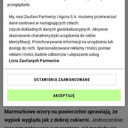
Sernikobrownie z rabarbarem zachwyca
przeglądarki.
kontrastami. Właśnie dlatego tak wiele osób piecze
My, nasi Zaufani Partnerzy i Agora S.A. możemy przetwarzać
je co sezon
dane osobowe w następujących celach:
Użycie dokładnych danych geolokalizacyjnych. Aktywne
skanowanie charakterystyki urządzenia do celów
To jeden z tych wypieków, które od pierwszego kęsa
identyfikacji. Przechowywanie informacji na urządzeniu lub
robią ogromne wrażenie. Miękkie brownie jest
dostęp do nich. Spersonalizowane reklamy i treści, pomiar
wilgotne i intensywnie czekoladowe. Delikatna
reklam i treści, badnie odbiorców i ulepszanie usług.
Lista Zaufanych Partnerów
warstwa serowa przyjemnie równoważy jego smak.
Rabarbar wnosi natomiast lekką kwasowość, dzięki
której ciasto nie jest przesadnie słodkie. Takie
USTAWIENIA ZAAWANSOWANE
połączenie sprawia, że każdy kęs smakuje nieco
inaczej. Właśnie dlatego ten deser ma tak wielu
AKCEPTUJĘ
fanów. Dodatkowym atutem jest efektowny wygląd.
Marmurkowe wzory na powierzchni sprawiają, że
wypiek wygląda jak z dobrej cukierni.
Jednocześnie