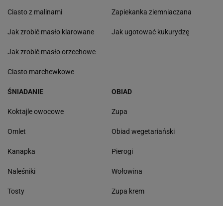
Ciasto z malinami
Zapiekanka ziemniaczana
Jak zrobić masło klarowane
Jak ugotować kukurydzę
Jak zrobić masło orzechowe
Ciasto marchewkowe
ŚNIADANIE
OBIAD
Koktajle owocowe
Zupa
Omlet
Obiad wegetariański
Kanapka
Pierogi
Naleśniki
Wołowina
Tosty
Zupa krem
Racuchy
Filet z kurczaka