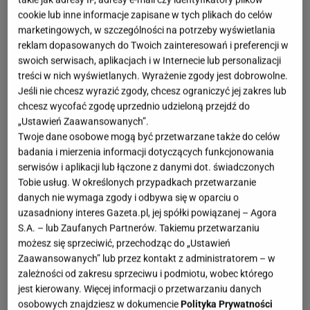
cookie lub inne informacje zapisane w tych plikach do celów
marketingowych, w szczególności na potrzeby wyświetlania
reklam dopasowanych do Twoich zainteresowań i preferencji w
swoich serwisach, aplikacjach i w Internecie lub personalizacji
treści w nich wyświetlanych. Wyrażenie zgody jest dobrowolne.
Jeśli nie chcesz wyrazić zgody, chcesz ograniczyć jej zakres lub
chcesz wycofać zgodę uprzednio udzieloną przejdź do
„Ustawień Zaawansowanych”.
Twoje dane osobowe mogą być przetwarzane także do celów
badania i mierzenia informacji dotyczących funkcjonowania
serwisów i aplikacji lub łączone z danymi dot. świadczonych
Tobie usług. W określonych przypadkach przetwarzanie
danych nie wymaga zgody i odbywa się w oparciu o
uzasadniony interes Gazeta.pl, jej spółki powiązanej – Agora
S.A. – lub Zaufanych Partnerów. Takiemu przetwarzaniu
możesz się sprzeciwić, przechodząc do „Ustawień
Zaawansowanych” lub przez kontakt z administratorem – w
zależności od zakresu sprzeciwu i podmiotu, wobec którego
jest kierowany. Więcej informacji o przetwarzaniu danych
osobowych znajdziesz w dokumencie
Polityka Prywatności