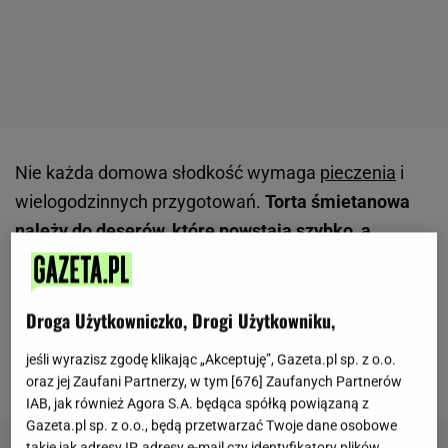
Nie każda domowa słodkość wymaga
pieczenia
i
wielogodzinnych przygotowań.
Torta śmietanowa
należy do deserów, które powstają szybko, a
większość pracy wykonuje chłodzenie w lodówce.
Połączenie kwaśnej śmietany, biszkoptów i owoców
tworzy lekką kompozycję, która sprawdza się
Droga Użytkowniczko, Drogi Użytkowniku,
zarówno na co dzień, jak i podczas rodzinnych
jeśli wyrazisz zgodę klikając „Akceptuję”, Gazeta.pl sp. z o.o.
spotkań.
oraz jej Zaufani Partnerzy, w tym [
676
] Zaufanych Partnerów
IAB, jak również Agora S.A. będąca spółką powiązaną z
Gazeta.pl sp. z o.o., będą przetwarzać Twoje dane osobowe
takie jak adresy IP, adresy e-mail czy identyfikatory plików