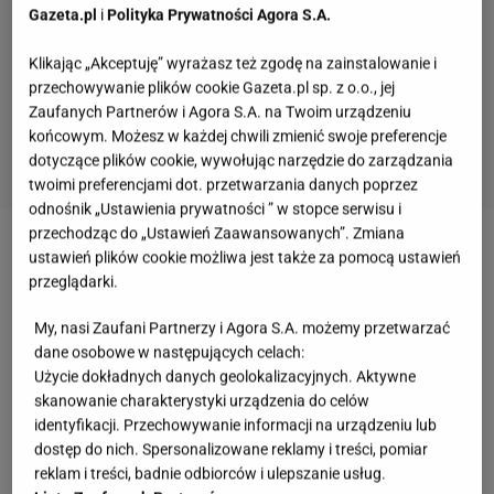
Gazeta.pl
i
Polityka Prywatności Agora S.A.
Klikając „Akceptuję” wyrażasz też zgodę na zainstalowanie i
przechowywanie plików cookie Gazeta.pl sp. z o.o., jej
Zaufanych Partnerów i Agora S.A. na Twoim urządzeniu
końcowym. Możesz w każdej chwili zmienić swoje preferencje
dotyczące plików cookie, wywołując narzędzie do zarządzania
twoimi preferencjami dot. przetwarzania danych poprzez
odnośnik „Ustawienia prywatności ” w stopce serwisu i
przechodząc do „Ustawień Zaawansowanych”. Zmiana
Zobacz wideo
Co na grilla? Proponujemy rybę,
ustawień plików cookie możliwa jest także za pomocą ustawień
przeglądarki.
ziemniaki z boczkiem oraz słodki deser
My, nasi Zaufani Partnerzy i Agora S.A. możemy przetwarzać
Przepis na coś słodkiego z niczego. Ten deser
dane osobowe w następujących celach:
Użycie dokładnych danych geolokalizacyjnych. Aktywne
zachwyca prostotą
skanowanie charakterystyki urządzenia do celów
identyfikacji. Przechowywanie informacji na urządzeniu lub
Desery
bez pieczenia są chętnie wybierane wtedy,
dostęp do nich. Spersonalizowane reklamy i treści, pomiar
reklam i treści, badnie odbiorców i ulepszanie usług.
gdy zależy nam na szybkim przygotowaniu czegoś