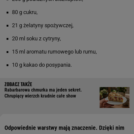
80 g cukru,
21 g żelatyny spożywczej,
20 ml soku z cytryny,
15 ml aromatu rumowego lub rumu,
10 g kakao do posypania.
Rabarbarowa chmurka ma jeden sekret.
Chrupiący wierzch kradnie całe show
Odpowiednie warstwy mają znaczenie. Dzięki nim