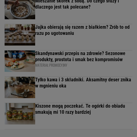
Mieszanie skórek z sodą. Do czego służy i
dlaczego jest tak polecane?
Jajka obierają się razem z białkiem? Zrób to od
razu po ugotowaniu
Skandynawski przepis na zdrowie? Sezonowe
produkty, prostota i smak bez kompromisów
MATERIAŁ PROMOCYJNY
Tylko kawa i 3 składniki. Aksamitny deser znika
w mgnieniu oka
Kiszone mogą poczekać. Te ogórki do obiadu
smakują mi 10 razy bardziej