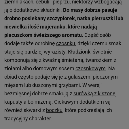
ziemniakach, cebuli i pieprzu, niektórzy wzbogacają
ją o dodatkowe składniki.
Do masy dobrze pasuje
drobno posiekany szczypiorek, natka pietruszki lub
niewielka ilość majeranku, które nadają
placuszkom świeższego aromatu.
Część osób
dodaje także odrobinę
czosnku
, dzięki czemu smak
staje się bardziej wyrazisty. Kładzionki świetnie
komponują się z kwaśną śmietaną, twarożkiem z
ziołami albo domowym sosem
czosnkowym
. Na
obiad
często podaje się je z gulaszem, pieczonym
mięsem lub duszonymi grzybami. W wersji
bezmięsnej dobrze smakują z
surówką z kiszonej
kapusty
albo mizerią. Ciekawym dodatkiem są
również skwarki z
boczku
, które podkreślają ich
tradycyjny charakter.