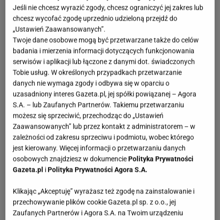
Jeśli nie chcesz wyrazić zgody, chcesz ograniczyć jej zakres lub
chcesz wycofać zgodę uprzednio udzieloną przejdź do
„Ustawień Zaawansowanych”.
Twoje dane osobowe mogą być przetwarzane także do celów
badania i mierzenia informacji dotyczących funkcjonowania
serwisów i aplikacji lub łączone z danymi dot. świadczonych
Tobie usług. W określonych przypadkach przetwarzanie
danych nie wymaga zgody i odbywa się w oparciu o
uzasadniony interes Gazeta.pl, jej spółki powiązanej – Agora
S.A. – lub Zaufanych Partnerów. Takiemu przetwarzaniu
możesz się sprzeciwić, przechodząc do „Ustawień
Zaawansowanych” lub przez kontakt z administratorem – w
zależności od zakresu sprzeciwu i podmiotu, wobec którego
jest kierowany. Więcej informacji o przetwarzaniu danych
osobowych znajdziesz w dokumencie
Polityka Prywatności
Gazeta.pl
i
Polityka Prywatności Agora S.A.
Klikając „Akceptuję” wyrażasz też zgodę na zainstalowanie i
przechowywanie plików cookie Gazeta.pl sp. z o.o., jej
Zaufanych Partnerów i Agora S.A. na Twoim urządzeniu