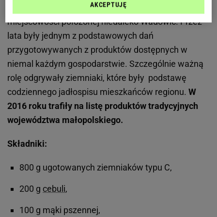
AKCEPTUJĘ
Kładzionki witanowickie wywodzą się z niewielkiej
miejscowości położonej niedaleko Wadowic. Przez
lata były jednym z podstawowych dań
przygotowywanych z produktów dostępnych w
niemal każdym gospodarstwie. Szczególnie ważną
rolę odgrywały ziemniaki, które były podstawę
codziennego jadłospisu mieszkańców regionu.
W
2016 roku trafiły na listę produktów tradycyjnych
województwa małopolskiego.
Składniki:
800 g ugotowanych ziemniaków typu C,
200 g
cebuli
,
100 g mąki pszennej,