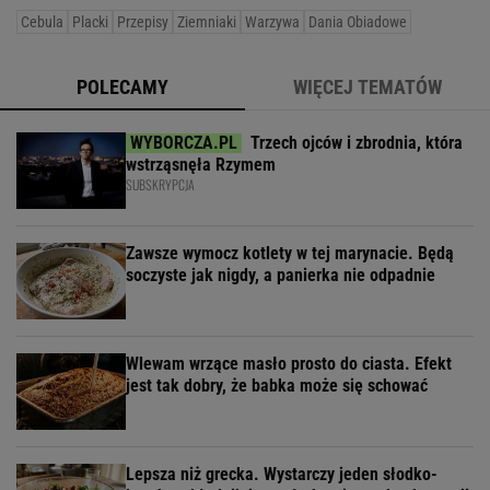
Cebula
Placki
Przepisy
Ziemniaki
Warzywa
Dania Obiadowe
POLECAMY
WIĘCEJ TEMATÓW
Trzech ojców i zbrodnia, która
wstrząsnęła Rzymem
SUBSKRYPCJA
Zawsze wymocz kotlety w tej marynacie. Będą
soczyste jak nigdy, a panierka nie odpadnie
Wlewam wrzące masło prosto do ciasta. Efekt
jest tak dobry, że babka może się schować
Lepsza niż grecka. Wystarczy jeden słodko-