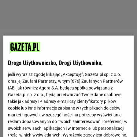
Ziemniaki od dawna należą do najważniejszych
składników polskiej kuchni. W różnych regionach
kraju powstały przepisy, które przez lata były
Droga Użytkowniczko, Drogi Użytkowniku,
przekazywane w rodzinach i przygotowywane przy
jeśli wyrazisz zgodę klikając „Akceptuję”, Gazeta.pl sp. z o.o.
codziennych posiłkach.
Do takich dań należą
oraz jej Zaufani Partnerzy, w tym [
676
] Zaufanych Partnerów
kładzionki witanowickie, pochodzące z okolic
IAB, jak również Agora S.A. będąca spółką powiązaną z
Gazeta.pl sp. z o.o., będą przetwarzać Twoje dane osobowe
Wadowic.
Ich receptura opiera się na kilku łatwo
takie jak adresy IP, adresy e-mail czy identyfikatory plików
dostępnych produktach, a efekt końcowy pokazuje,
cookie lub inne informacje zapisane w tych plikach do celów
że tradycyjna kuchnia wciąż ma wiele do
marketingowych, w szczególności na potrzeby wyświetlania
reklam dopasowanych do Twoich zainteresowań i preferencji w
zaoferowania.
swoich serwisach, aplikacjach i w Internecie lub personalizacji
treści w nich wyświetlanych. Wyrażenie zgody jest dobrowolne.