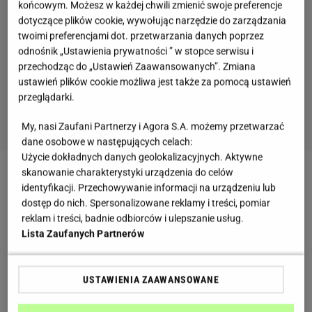
końcowym. Możesz w każdej chwili zmienić swoje preferencje
dotyczące plików cookie, wywołując narzędzie do zarządzania
twoimi preferencjami dot. przetwarzania danych poprzez
odnośnik „Ustawienia prywatności ” w stopce serwisu i
przechodząc do „Ustawień Zaawansowanych”. Zmiana
ustawień plików cookie możliwa jest także za pomocą ustawień
przeglądarki.
My, nasi Zaufani Partnerzy i Agora S.A. możemy przetwarzać
dane osobowe w następujących celach:
Użycie dokładnych danych geolokalizacyjnych. Aktywne
skanowanie charakterystyki urządzenia do celów
Zobacz wideo
To cię zachwyci! Pieczony bakłażan z
identyfikacji. Przechowywanie informacji na urządzeniu lub
jogurtem i świeżą sałatką
dostęp do nich. Spersonalizowane reklamy i treści, pomiar
reklam i treści, badnie odbiorców i ulepszanie usług.
Lista Zaufanych Partnerów
Co można zrobić z ziemniaków i cebuli? Kładzionki
mają długą historię, przepis przetrwał wiele
USTAWIENIA ZAAWANSOWANE
pokoleń