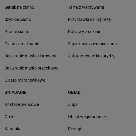
Sernik na zimno
Tarta z warzywami
Szybkie ciasto
Przystawki na imprezę
Proste ciasto
Potrawy z cukinii
Ciasto z malinami
Zapiekanka ziemniaczana
Jak zrobić masło klarowane
Jak ugotować kukurydzę
Jak zrobić masło orzechowe
Ciasto marchewkowe
ŚNIADANIE
OBIAD
Koktajle owocowe
Zupa
Omlet
Obiad wegetariański
Kanapka
Pierogi