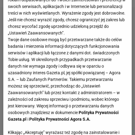
swoich serwisach, aplikacjach i w Internecie lub personalizacji
treści w nich wyświetlanych. Wyrażenie zgody jest dobrowolne.
Jeśli nie chcesz wyrazić zgody, chcesz ograniczyć jej zakres lub
chcesz wycofać zgodę uprzednio udzieloną przejdź do
„Ustawień Zaawansowanych”.
Twoje dane osobowe mogą być przetwarzane także do celów
badania i mierzenia informacji dotyczących funkcjonowania
serwisów i aplikacji lub łączone z danymi dot. świadczonych
Tobie usług. W określonych przypadkach przetwarzanie
danych nie wymaga zgody i odbywa się w oparciu o
uzasadniony interes Gazeta.pl, jej spółki powiązanej – Agora
S.A. – lub Zaufanych Partnerów. Takiemu przetwarzaniu
możesz się sprzeciwić, przechodząc do „Ustawień
Zaawansowanych” lub przez kontakt z administratorem – w
zależności od zakresu sprzeciwu i podmiotu, wobec którego
jest kierowany. Więcej informacji o przetwarzaniu danych
osobowych znajdziesz w dokumencie
Polityka Prywatności
Gazeta.pl
i
Polityka Prywatności Agora S.A.
Klikając „Akceptuję” wyrażasz też zgodę na zainstalowanie i