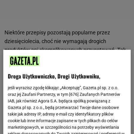
Niektóre przepisy pozostają popularne przez
dziesięciolecia, choć nie wymagają drogich
produktów ani skomplikowanych przygotowań. Tak
jest w przypadku bica mantecada, tradycyjnego
ciasta
pochodzącego z hiszpańskiej Galicji.
Droga Użytkowniczko, Drogi Użytkowniku,
Wyróżnia je wilgotny środek, lekko chrupiąca
warstwa na wierzchu i wyrazisty maślany aromat.
jeśli wyrazisz zgodę klikając „Akceptuję”, Gazeta.pl sp. z o.o.
Ten regionalny wypiek od lat pojawia się na
oraz jej Zaufani Partnerzy, w tym [
676
] Zaufanych Partnerów
IAB, jak również Agora S.A. będąca spółką powiązaną z
rodzinnych stołach jako dodatek do
kawy
, herbaty
Gazeta.pl sp. z o.o., będą przetwarzać Twoje dane osobowe
lub szklanki mleka. Jego receptura opiera się na
takie jak adresy IP, adresy e-mail czy identyfikatory plików
prostych składnikach, które wiele osób ma już w
cookie lub inne informacje zapisane w tych plikach do celów
swojej kuchni.
marketingowych, w szczególności na potrzeby wyświetlania
reklam dopasowanych do Twoich zainteresowań i preferencji w