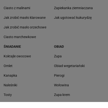
Ciasto z malinami
Zapiekanka ziemniaczana
Jak zrobić masło klarowane
Jak ugotować kukurydzę
Jak zrobić masło orzechowe
Ciasto marchewkowe
ŚNIADANIE
OBIAD
Koktajle owocowe
Zupa
Omlet
Obiad wegetariański
Kanapka
Pierogi
Naleśniki
Wołowina
Tosty
Zupa krem
Racuchy
Filet z kurczaka