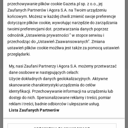
przechowywanie plików cookie Gazeta.pl sp. z o.o., jej
Zaufanych Partnerów i Agora S.A. na Twoim urządzeniu
końcowym. Możesz w każdej chwili zmienić swoje preferencje
dotyczące plików cookie, wywołując narzędzie do zarządzania
twoimi preferencjami dot. przetwarzania danych poprzez
odnośnik „Ustawienia prywatności ” w stopce serwisu i
przechodząc do „Ustawień Zaawansowanych”. Zmiana
ustawień plików cookie możliwa jest także za pomocą ustawień
przeglądarki.
My, nasi Zaufani Partnerzy i Agora S.A. możemy przetwarzać
dane osobowe w następujących celach:
Użycie dokładnych danych geolokalizacyjnych. Aktywne
Zobacz wideo
Superszybkie ciasto z rabarbarem.
skanowanie charakterystyki urządzenia do celów
Nasz kucharz wie, co zrobić, by było jeszcze lepsze.
identyfikacji. Przechowywanie informacji na urządzeniu lub
"Namoczcie"
dostęp do nich. Spersonalizowane reklamy i treści, pomiar
reklam i treści, badnie odbiorców i ulepszanie usług.
Lista Zaufanych Partnerów
Co upiec na szybko do kawy? Tradycyjny wypiek
pochodzi z Galicji, do dziś cieszy się popularnością