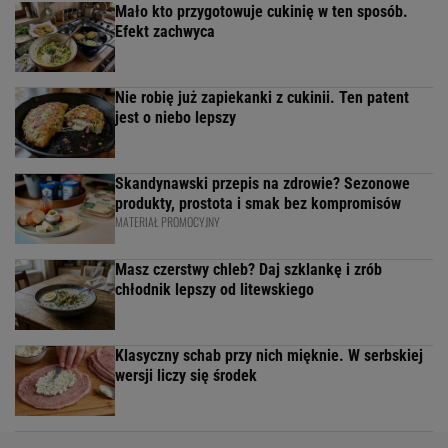
Mało kto przygotowuje cukinię w ten sposób.
Efekt zachwyca
Nie robię już zapiekanki z cukinii. Ten patent
jest o niebo lepszy
Skandynawski przepis na zdrowie? Sezonowe
produkty, prostota i smak bez kompromisów
MATERIAŁ PROMOCYJNY
Masz czerstwy chleb? Daj szklankę i zrób
chłodnik lepszy od litewskiego
Klasyczny schab przy nich mięknie. W serbskiej
wersji liczy się środek