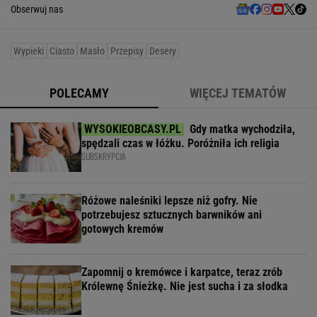
Obserwuj nas
Wypieki
Ciasto
Masło
Przepisy
Desery
POLECAMY
WIĘCEJ TEMATÓW
Gdy matka wychodziła,
spędzali czas w łóżku. Poróżniła ich religia
SUBSKRYPCJA
Różowe naleśniki lepsze niż gofry. Nie
potrzebujesz sztucznych barwników ani
gotowych kremów
Zapomnij o kremówce i karpatce, teraz zrób
Królewnę Śnieżkę. Nie jest sucha i za słodka