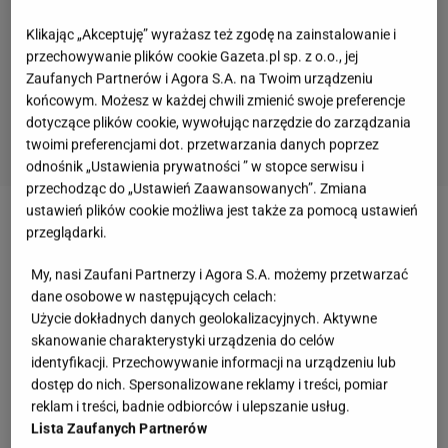
Klikając „Akceptuję” wyrażasz też zgodę na zainstalowanie i
przechowywanie plików cookie Gazeta.pl sp. z o.o., jej
Zaufanych Partnerów i Agora S.A. na Twoim urządzeniu
końcowym. Możesz w każdej chwili zmienić swoje preferencje
dotyczące plików cookie, wywołując narzędzie do zarządzania
twoimi preferencjami dot. przetwarzania danych poprzez
odnośnik „Ustawienia prywatności ” w stopce serwisu i
przechodząc do „Ustawień Zaawansowanych”. Zmiana
ustawień plików cookie możliwa jest także za pomocą ustawień
Zobacz wideo
Bułeczki z pieczarkami to jest to,
przeglądarki.
czego potrzebujesz. Najlepsza przekąska
My, nasi Zaufani Partnerzy i Agora S.A. możemy przetwarzać
dane osobowe w następujących celach:
Co można zrobić z dużą ilością pieczarek? Efekt
Użycie dokładnych danych geolokalizacyjnych. Aktywne
skanowanie charakterystyki urządzenia do celów
zaskakuje już po kilkunastu minutach
identyfikacji. Przechowywanie informacji na urządzeniu lub
dostęp do nich. Spersonalizowane reklamy i treści, pomiar
Popularność frytkownic beztłuszczowych nie jest
reklam i treści, badnie odbiorców i ulepszanie usług.
Lista Zaufanych Partnerów
przypadkowa. Urządzenia tego typu pozwalają