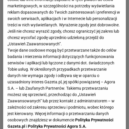
marketingowych, w szczególności na potrzeby wyświetlania
reklam dopasowanych do Twoich zainteresowań i preferencji w
swoich serwisach, aplikacjach i w Internecie lub personalizacji
treści w nich wyświetlanych. Wyrażenie zgody jest dobrowolne.
Jeśli nie chcesz wyrazić zgody, chcesz ograniczyć jej zakres lub
chcesz wycofać zgodę uprzednio udzieloną przejdź do
„Ustawień Zaawansowanych”.
Twoje dane osobowe mogą być przetwarzane także do celów
badania i mierzenia informacji dotyczących funkcjonowania
serwisów i aplikacji lub łączone z danymi dot. świadczonych
Tobie usług. W określonych przypadkach przetwarzanie
danych nie wymaga zgody i odbywa się w oparciu o
uzasadniony interes Gazeta.pl, jej spółki powiązanej – Agora
S.A. – lub Zaufanych Partnerów. Takiemu przetwarzaniu
możesz się sprzeciwić, przechodząc do „Ustawień
Zaawansowanych” lub przez kontakt z administratorem – w
zależności od zakresu sprzeciwu i podmiotu, wobec którego
jest kierowany. Więcej informacji o przetwarzaniu danych
osobowych znajdziesz w dokumencie
Polityka Prywatności
Gazeta.pl
i
Polityka Prywatności Agora S.A.