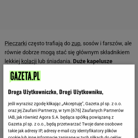
Pieczarki
często trafiają do
zup
, sosów i farszów, ale
równie dobrze mogą stać się głównym składnikiem
lekkiej
kolacji
lub śniadania.
Duże kapelusze
świetnie nadają się do nadziewania, a po
zapieczeniu zyskują miękką strukturę i wyraźny
aromat.
To propozycja dla osób, które szukają
Droga Użytkowniczko, Drogi Użytkowniku,
szybkiego pomysłu na ciepły posiłek bez używania
jeśli wyrazisz zgodę klikając „Akceptuję”, Gazeta.pl sp. z o.o.
wielu naczyń. Przy okazji łatwo wykorzystać
oraz jej Zaufani Partnerzy, w tym [
676
] Zaufanych Partnerów
produkty, które zwykle są pod ręką w lodówce.
IAB, jak również Agora S.A. będąca spółką powiązaną z
Gazeta.pl sp. z o.o., będą przetwarzać Twoje dane osobowe
takie jak adresy IP, adresy e-mail czy identyfikatory plików
cookie lub inne informacje zapisane w tych plikach do celów