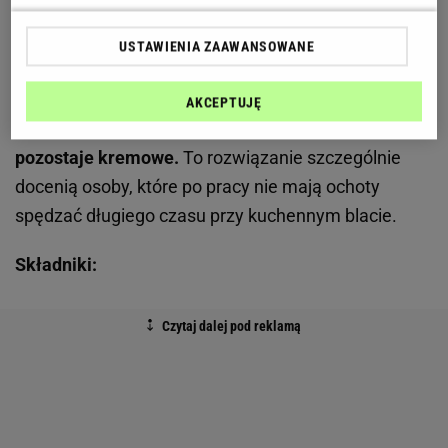
szybko przygotować dania z chrupiącą powierzchnią
i soczystym wnętrzem.
Faszerowane pieczarki
USTAWIENIA ZAAWANSOWANE
doskonale wykorzystują te możliwości, ponieważ
gorące powietrze równomiernie ogrzewa składniki,
AKCEPTUJĘ
dzięki czemu ser pięknie się rumieni, a nadzienie
pozostaje kremowe.
To rozwiązanie szczególnie
docenią osoby, które po pracy nie mają ochoty
spędzać długiego czasu przy kuchennym blacie.
Składniki: