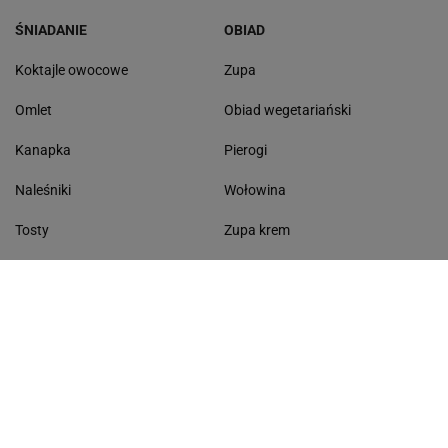
ŚNIADANIE
OBIAD
Koktajle owocowe
Zupa
Omlet
Obiad wegetariański
Kanapka
Pierogi
Naleśniki
Wołowina
Tosty
Zupa krem
Racuchy
Filet z kurczaka
Miód lipowy
Sałatka szwajcarska
Masło czosnkowe
Dania w 20 minut
KONTAKT
Serwis Haps.pl