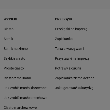
WYPIEKI
PRZEKĄSKI
Ciasto
Przekąski na imprezę
Sernik
Zapiekanka
Sernik na zimno
Tarta z warzywami
Szybkie ciasto
Przystawki na imprezę
Proste ciasto
Potrawy z cukinii
Ciasto z malinami
Zapiekanka ziemniaczana
Jak zrobić masło klarowane
Jak ugotować kukurydzę
Jak zrobić masło orzechowe
Ciasto marchewkowe