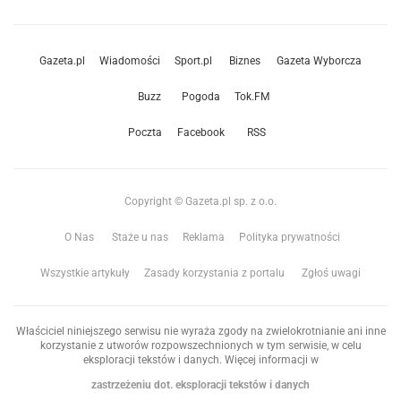
Gazeta.pl
Wiadomości
Sport.pl
Biznes
Gazeta Wyborcza
Buzz
Pogoda
Tok.FM
Poczta
Facebook
RSS
Copyright © Gazeta.pl sp. z o.o.
O Nas
Staże u nas
Reklama
Polityka prywatności
Wszystkie artykuły
Zasady korzystania z portalu
Zgłoś uwagi
Właściciel niniejszego serwisu nie wyraża zgody na zwielokrotnianie ani inne
korzystanie z utworów rozpowszechnionych w tym serwisie, w celu
eksploracji tekstów i danych. Więcej informacji w
zastrzeżeniu dot. eksploracji tekstów i danych