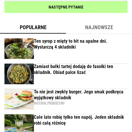
NASTĘPNE PYTANIE
POPULARNE
NAJNOWSZE
Ten syrop z mięty to hit na upalne dni.
Wystarczą 4 składniki
Zamiast bułki tartej dodaję do fasolki ten
składnik. Obiad palce lizać
To nie jest zwykły burger. Jego smak podkręca
wyjątkowy składnik
MATERIAŁ PROMOCYJNY
Całe lato robię tylko ten napój. Jeden składnik
robi całą różnicę