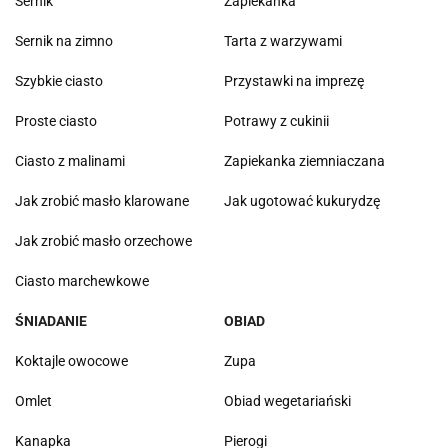
Sernik
Zapiekanka
Sernik na zimno
Tarta z warzywami
Szybkie ciasto
Przystawki na imprezę
Proste ciasto
Potrawy z cukinii
Ciasto z malinami
Zapiekanka ziemniaczana
Jak zrobić masło klarowane
Jak ugotować kukurydzę
Jak zrobić masło orzechowe
Ciasto marchewkowe
ŚNIADANIE
OBIAD
Koktajle owocowe
Zupa
Omlet
Obiad wegetariański
Kanapka
Pierogi