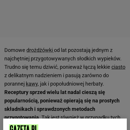
Domowe
drożdżówki
od lat pozostają jednym z
najchętniej przygotowywanych słodkich wypieków.
Trudno się temu dziwić, ponieważ łączą lekkie
ciasto
z delikatnym nadzieniem i pasują zarówno do
porannej
kawy
, jak i popołudniowej herbaty.
Receptury sprzed wielu lat nadal cieszą się
popularnością, ponieważ opierają się na prostych
składnikach i sprawdzonych metodach
przygotowania.
Tak jest również w przypadku tych
kołaczyków z serem, które wywodzą się z