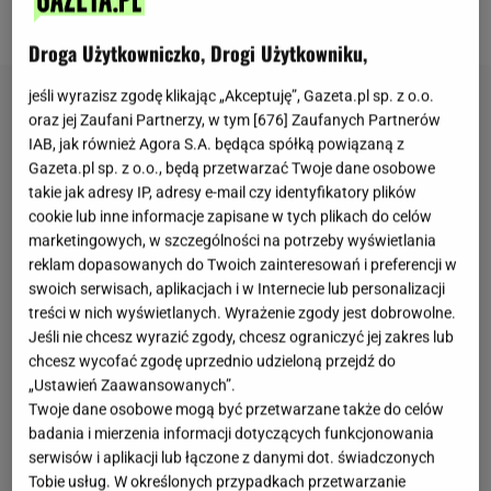
przedwojennej tradycji kulinarnej.
Droga Użytkowniczko, Drogi Użytkowniku,
jeśli wyrazisz zgodę klikając „Akceptuję”, Gazeta.pl sp. z o.o.
oraz jej Zaufani Partnerzy, w tym [
676
] Zaufanych Partnerów
IAB, jak również Agora S.A. będąca spółką powiązaną z
Gazeta.pl sp. z o.o., będą przetwarzać Twoje dane osobowe
takie jak adresy IP, adresy e-mail czy identyfikatory plików
cookie lub inne informacje zapisane w tych plikach do celów
marketingowych, w szczególności na potrzeby wyświetlania
reklam dopasowanych do Twoich zainteresowań i preferencji w
swoich serwisach, aplikacjach i w Internecie lub personalizacji
treści w nich wyświetlanych. Wyrażenie zgody jest dobrowolne.
Jeśli nie chcesz wyrazić zgody, chcesz ograniczyć jej zakres lub
chcesz wycofać zgodę uprzednio udzieloną przejdź do
„Ustawień Zaawansowanych”.
Twoje dane osobowe mogą być przetwarzane także do celów
badania i mierzenia informacji dotyczących funkcjonowania
serwisów i aplikacji lub łączone z danymi dot. świadczonych
Tobie usług. W określonych przypadkach przetwarzanie