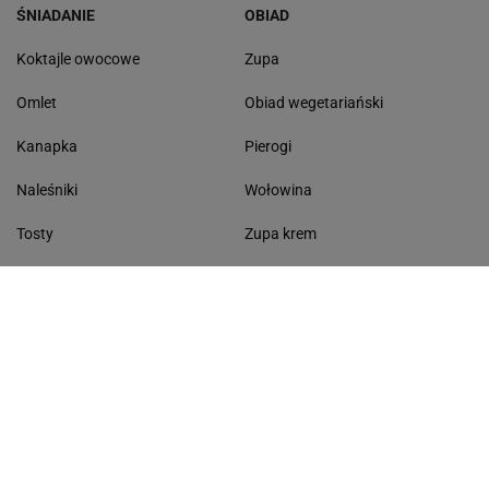
ŚNIADANIE
OBIAD
Koktajle owocowe
Zupa
Omlet
Obiad wegetariański
Kanapka
Pierogi
Naleśniki
Wołowina
Tosty
Zupa krem
Racuchy
Filet z kurczaka
Miód lipowy
Sałatka szwajcarska
Masło czosnkowe
Dania w 20 minut
KONTAKT
Serwis Haps.pl