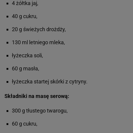
4 żółtka jaj,
40 g cukru,
20 g świeżych drożdży,
130 ml letniego mleka,
łyżeczka soli,
60 g masła,
łyżeczka startej skórki z cytryny.
Składniki na masę serową:
300 g tłustego twarogu,
60 g cukru,