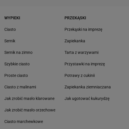
WYPIEKI
PRZEKĄSKI
Ciasto
Przekąski na imprezę
Sernik
Zapiekanka
Sernik na zimno
Tarta z warzywami
Szybkie ciasto
Przystawki na imprezę
Proste ciasto
Potrawy z cukinii
Ciasto z malinami
Zapiekanka ziemniaczana
Jak zrobić masło klarowane
Jak ugotować kukurydzę
Jak zrobić masło orzechowe
Ciasto marchewkowe