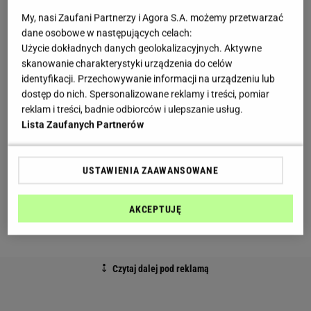
My, nasi Zaufani Partnerzy i Agora S.A. możemy przetwarzać
Dawne wypieki nie potrzebowały skomplikowanych
dane osobowe w następujących celach:
Użycie dokładnych danych geolokalizacyjnych. Aktywne
dodatków, by zachwycać smakiem. Najważniejszą
skanowanie charakterystyki urządzenia do celów
rolę odgrywały świeże produkty i odpowiednie
identyfikacji. Przechowywanie informacji na urządzeniu lub
proporcje.
W tym przepisie szczególne znaczenie
dostęp do nich. Spersonalizowane reklamy i treści, pomiar
reklam i treści, badnie odbiorców i ulepszanie usług.
mają świeże drożdże, masło oraz tłusty twaróg,
Lista Zaufanych Partnerów
które odpowiadają za strukturę i smak bułeczek.
Aromatyczna skórka cytrynowa dodaje lekkości, a
rodzynki i kandyzowana skórka pomarańczowa
USTAWIENIA ZAAWANSOWANE
podkreślają charakter nadzienia.
AKCEPTUJĘ
Składniki na ciasto: