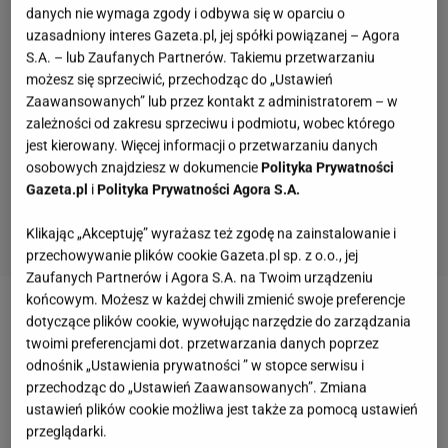
danych nie wymaga zgody i odbywa się w oparciu o
uzasadniony interes Gazeta.pl, jej spółki powiązanej – Agora
S.A. – lub Zaufanych Partnerów. Takiemu przetwarzaniu
możesz się sprzeciwić, przechodząc do „Ustawień
Zaawansowanych” lub przez kontakt z administratorem – w
zależności od zakresu sprzeciwu i podmiotu, wobec którego
jest kierowany. Więcej informacji o przetwarzaniu danych
osobowych znajdziesz w dokumencie
Polityka Prywatności
Gazeta.pl
i
Polityka Prywatności Agora S.A.
Klikając „Akceptuję” wyrażasz też zgodę na zainstalowanie i
przechowywanie plików cookie Gazeta.pl sp. z o.o., jej
Zaufanych Partnerów i Agora S.A. na Twoim urządzeniu
końcowym. Możesz w każdej chwili zmienić swoje preferencje
Zobacz wideo
Klasyk z podstawówki drożdżówki z
dotyczące plików cookie, wywołując narzędzie do zarządzania
twoimi preferencjami dot. przetwarzania danych poprzez
budyniem
odnośnik „Ustawienia prywatności ” w stopce serwisu i
przechodząc do „Ustawień Zaawansowanych”. Zmiana
Jaki jest przepis na idealne drożdżówki? Dawny
ustawień plików cookie możliwa jest także za pomocą ustawień
przeglądarki.
przepis przetrwał próbę czasu