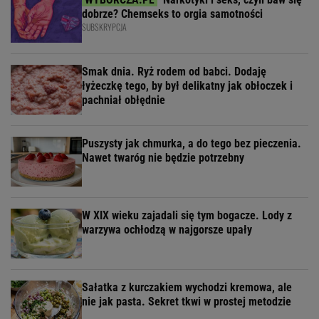
dobrze? Chemseks to orgia samotności
SUBSKRYPCJA
Smak dnia. Ryż rodem od babci. Dodaję
łyżeczkę tego, by był delikatny jak obłoczek i
pachniał obłędnie
Puszysty jak chmurka, a do tego bez pieczenia.
Nawet twaróg nie będzie potrzebny
W XIX wieku zajadali się tym bogacze. Lody z
warzywa ochłodzą w najgorsze upały
Sałatka z kurczakiem wychodzi kremowa, ale
nie jak pasta. Sekret tkwi w prostej metodzie