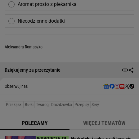
Aromat prosto z piekarnika
Niecodzienne dodatki
Aleksandra Romaszko
Dziękujemy za przeczytanie
Obserwuj nas
Przekąski
Bułki
Twaróg
Drożdżówka
Przepisy
Sery
POLECAMY
WIĘCEJ TEMATÓW
Narkotyki i seks, czyli baw się