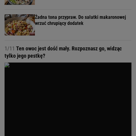
Żadna tona przypraw. Do sałatki makaronowej
wrzuć chrupiący dodatek
1/11
Ten owoc jest dość mały. Rozpoznasz go, widząc
tylko jego pestkę?