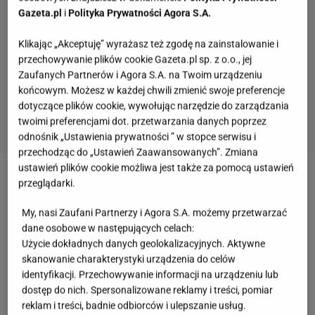
Gazeta.pl
i
Polityka Prywatności Agora S.A.
Klikając „Akceptuję” wyrażasz też zgodę na zainstalowanie i
przechowywanie plików cookie Gazeta.pl sp. z o.o., jej
Zaufanych Partnerów i Agora S.A. na Twoim urządzeniu
końcowym. Możesz w każdej chwili zmienić swoje preferencje
dotyczące plików cookie, wywołując narzędzie do zarządzania
twoimi preferencjami dot. przetwarzania danych poprzez
odnośnik „Ustawienia prywatności ” w stopce serwisu i
przechodząc do „Ustawień Zaawansowanych”. Zmiana
ustawień plików cookie możliwa jest także za pomocą ustawień
Zobacz wideo
Zupa tajska z odzysku z ryby po
przeglądarki.
grecku
My, nasi Zaufani Partnerzy i Agora S.A. możemy przetwarzać
dane osobowe w następujących celach:
Użycie dokładnych danych geolokalizacyjnych. Aktywne
Co zrobić z nadmiarem szparagów? Reszta tylko
skanowanie charakterystyki urządzenia do celów
podkreśla ich smak
identyfikacji. Przechowywanie informacji na urządzeniu lub
dostęp do nich. Spersonalizowane reklamy i treści, pomiar
Zupa krem opiera się na niewielkiej liczbie
reklam i treści, badnie odbiorców i ulepszanie usług.