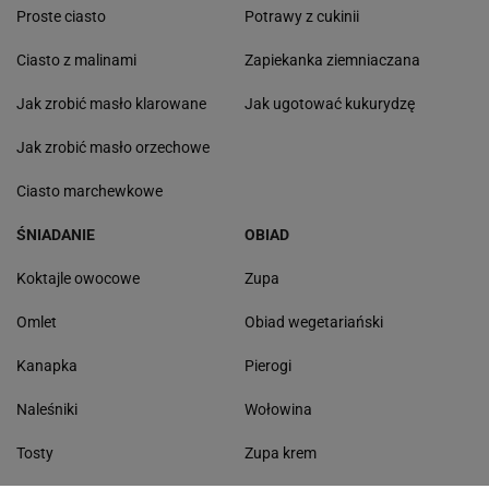
Proste ciasto
Potrawy z cukinii
Ciasto z malinami
Zapiekanka ziemniaczana
Jak zrobić masło klarowane
Jak ugotować kukurydzę
Jak zrobić masło orzechowe
Ciasto marchewkowe
ŚNIADANIE
OBIAD
Koktajle owocowe
Zupa
Omlet
Obiad wegetariański
Kanapka
Pierogi
Naleśniki
Wołowina
Tosty
Zupa krem