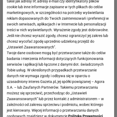
takie jak adresy IP, adresy e-mail czy identyfikatory plików
cookie lub inne informacje zapisane w tych plikach do celów
marketingowych, w szczególności na potrzeby wyświetlania
reklam dopasowanych do Twoich zainteresowań i preferencji w
swoich serwisach, aplikacjach i w Internecie lub personalizacji
treści w nich wyświetlanych. Wyrażenie zgody jest dobrowolne.
Jeśli nie chcesz wyrazić zgody, chcesz ograniczyć jej zakres lub
chcesz wycofać zgodę uprzednio udzieloną przejdź do
„Ustawień Zaawansowanych”.
Twoje dane osobowe mogą być przetwarzane także do celów
badania i mierzenia informacji dotyczących funkcjonowania
serwisów i aplikacji lub łączone z danymi dot. świadczonych
Tobie usług. W określonych przypadkach przetwarzanie
danych nie wymaga zgody i odbywa się w oparciu o
uzasadniony interes Gazeta.pl, jej spółki powiązanej – Agora
S.A. – lub Zaufanych Partnerów. Takiemu przetwarzaniu
możesz się sprzeciwić, przechodząc do „Ustawień
Zaawansowanych” lub przez kontakt z administratorem – w
zależności od zakresu sprzeciwu i podmiotu, wobec którego
jest kierowany. Więcej informacji o przetwarzaniu danych
osobowych znajdziesz w dokumencie
Polityka Prywatności