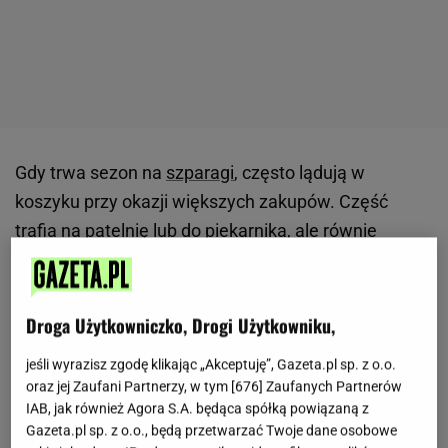
Gdy trwa sezon na
szparagi
, często lądują w
koszyku przy okazji większych zakupów. Część
trafia na patelnię lub do piekarnika, ale równie
dobrze sprawdzają się jako baza do przygotowania
pożywnej zupy.
Połączenie ich z warzywami
korzeniowymi daje delikatny smak i przyjemną
Droga Użytkowniczko, Drogi Użytkowniku,
konsystencję.
To propozycja dla osób, które lubią
jeśli wyrazisz zgodę klikając „Akceptuję”, Gazeta.pl sp. z o.o.
proste dania przygotowane z łatwo dostępnych
oraz jej Zaufani Partnerzy, w tym [
676
] Zaufanych Partnerów
produktów.
IAB, jak również Agora S.A. będąca spółką powiązaną z
Gazeta.pl sp. z o.o., będą przetwarzać Twoje dane osobowe