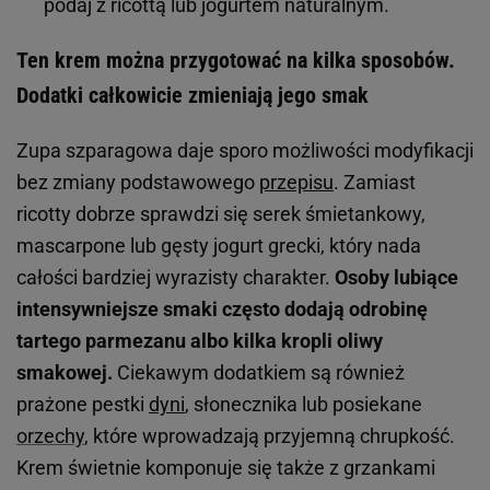
podaj z ricottą lub jogurtem naturalnym.
Ten krem można przygotować na kilka sposobów.
Dodatki całkowicie zmieniają jego smak
Zupa szparagowa daje sporo możliwości modyfikacji
bez zmiany podstawowego
przepisu
. Zamiast
ricotty dobrze sprawdzi się serek śmietankowy,
mascarpone lub gęsty jogurt grecki, który nada
całości bardziej wyrazisty charakter.
Osoby lubiące
intensywniejsze smaki często dodają odrobinę
tartego parmezanu albo kilka kropli oliwy
smakowej.
Ciekawym dodatkiem są również
prażone pestki
dyni
, słonecznika lub posiekane
orzechy
, które wprowadzają przyjemną chrupkość.
Krem świetnie komponuje się także z grzankami