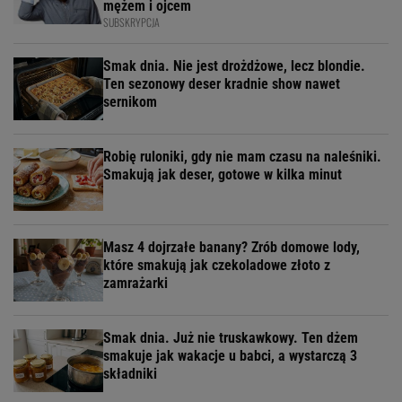
mężem i ojcem
SUBSKRYPCJA
Smak dnia. Nie jest drożdżowe, lecz blondie.
Ten sezonowy deser kradnie show nawet
sernikom
Robię ruloniki, gdy nie mam czasu na naleśniki.
Smakują jak deser, gotowe w kilka minut
Masz 4 dojrzałe banany? Zrób domowe lody,
które smakują jak czekoladowe złoto z
zamrażarki
Smak dnia. Już nie truskawkowy. Ten dżem
smakuje jak wakacje u babci, a wystarczą 3
składniki