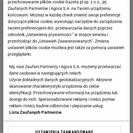
przechowywanie plików cookie Gazeta.pl sp. z o.o., jej
Zaufanych Partnerów i Agora S.A. na Twoim urządzeniu
końcowym. Możesz w każdej chwili zmienić swoje preferencje
dotyczące plików cookie, wywołując narzędzie do zarządzania
twoimi preferencjami dot. przetwarzania danych poprzez
odnośnik „Ustawienia prywatności ” w stopce serwisu i
przechodząc do „Ustawień Zaawansowanych”. Zmiana
ustawień plików cookie możliwa jest także za pomocą ustawień
przeglądarki.
Zobacz wideo
Najlepszy sposób na mrożenie
My, nasi Zaufani Partnerzy i Agora S.A. możemy przetwarzać
sezonowych owoców
dane osobowe w następujących celach:
Użycie dokładnych danych geolokalizacyjnych. Aktywne
Jaką zupę można zrobić na szybko? Dawny deser
skanowanie charakterystyki urządzenia do celów
identyfikacji. Przechowywanie informacji na urządzeniu lub
ma ciekawą historię
dostęp do nich. Spersonalizowane reklamy i treści, pomiar
reklam i treści, badnie odbiorców i ulepszanie usług.
Zupa "pływające wyspy" jest znana od XIX wieku i
Lista Zaufanych Partnerów
przez wiele lat należała do popularnych słodkich
potraw. W różnych krajach Europy można spotkać
USTAWIENIA ZAAWANSOWANE