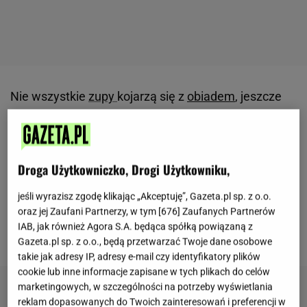
Nie wszystkie
zupy
kojarzą się z
obiadem
, jeszcze
kilkadziesiąt lat temu dużą popularnością cieszyły
się także słodkie wersje podawane jako
deser
.
Jedną z nich była
zupa
"pływające wyspy", znana
Droga Użytkowniczko, Drogi Użytkowniku,
również jako zupa "nic".
To receptura oparta na
mleku, jajkach i cukrze, która przez długi czas
jeśli wyrazisz zgodę klikając „Akceptuję”, Gazeta.pl sp. z o.o.
oraz jej Zaufani Partnerzy, w tym [
676
] Zaufanych Partnerów
pojawiała się na stołach podczas rodzinnych
IAB, jak również Agora S.A. będąca spółką powiązaną z
spotkań oraz codziennych posiłków.
Gazeta.pl sp. z o.o., będą przetwarzać Twoje dane osobowe
takie jak adresy IP, adresy e-mail czy identyfikatory plików
cookie lub inne informacje zapisane w tych plikach do celów
marketingowych, w szczególności na potrzeby wyświetlania
reklam dopasowanych do Twoich zainteresowań i preferencji w