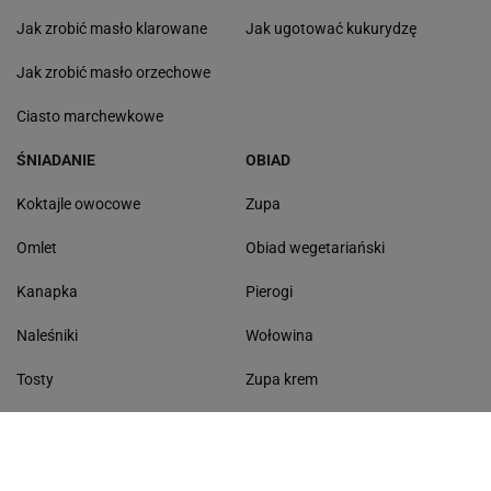
Jak zrobić masło klarowane
Jak ugotować kukurydzę
Jak zrobić masło orzechowe
Ciasto marchewkowe
ŚNIADANIE
OBIAD
Koktajle owocowe
Zupa
Omlet
Obiad wegetariański
Kanapka
Pierogi
Naleśniki
Wołowina
Tosty
Zupa krem
Racuchy
Filet z kurczaka
Miód lipowy
Sałatka szwajcarska