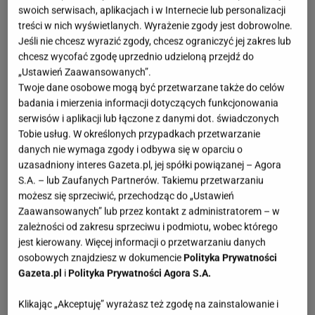
swoich serwisach, aplikacjach i w Internecie lub personalizacji
treści w nich wyświetlanych. Wyrażenie zgody jest dobrowolne.
Jeśli nie chcesz wyrazić zgody, chcesz ograniczyć jej zakres lub
chcesz wycofać zgodę uprzednio udzieloną przejdź do
„Ustawień Zaawansowanych”.
Twoje dane osobowe mogą być przetwarzane także do celów
badania i mierzenia informacji dotyczących funkcjonowania
serwisów i aplikacji lub łączone z danymi dot. świadczonych
Tobie usług. W określonych przypadkach przetwarzanie
danych nie wymaga zgody i odbywa się w oparciu o
uzasadniony interes Gazeta.pl, jej spółki powiązanej – Agora
S.A. – lub Zaufanych Partnerów. Takiemu przetwarzaniu
możesz się sprzeciwić, przechodząc do „Ustawień
Zaawansowanych” lub przez kontakt z administratorem – w
zależności od zakresu sprzeciwu i podmiotu, wobec którego
jest kierowany. Więcej informacji o przetwarzaniu danych
osobowych znajdziesz w dokumencie
Polityka Prywatności
Gazeta.pl
i
Polityka Prywatności Agora S.A.
Klikając „Akceptuję” wyrażasz też zgodę na zainstalowanie i