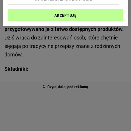
podobne receptury, jednak w Polsce najbardziej
utrwaliła się nazwa zupa "nic".
Danie szczególnie
AKCEPTUJĘ
często pojawiało się w czasach PRL-u, gdy
przygotowywano je z łatwo dostępnych produktów.
Dziś wraca do zainteresowań osób, które chętnie
sięgają po tradycyjne przepisy znane z rodzinnych
domów.
Składniki: