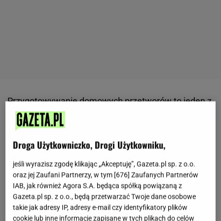
Przygotowywanie domowych przetworów to jeden z
najprostszych sposobów na wykorzystanie
sezonowych warzyw.
Papryka szczególnie dobrze
Droga Użytkowniczko, Drogi Użytkowniku,
nadaje się do marynowania, ponieważ zachowuje
swój kolor, strukturę i charakterystyczny smak.
W
jeśli wyrazisz zgodę klikając „Akceptuję”, Gazeta.pl sp. z o.o.
różnych częściach Europy można znaleźć przepisy,
oraz jej Zaufani Partnerzy, w tym [
676
] Zaufanych Partnerów
które wzbogacają ją o nietypowe dodatki. Jednym z
IAB, jak również Agora S.A. będąca spółką powiązaną z
Gazeta.pl sp. z o.o., będą przetwarzać Twoje dane osobowe
nich jest ta po chorwacku, która łączy delikatną
takie jak adresy IP, adresy e-mail czy identyfikatory plików
słodycz warzyw z wyrazistym sosem na bazie
cookie lub inne informacje zapisane w tych plikach do celów