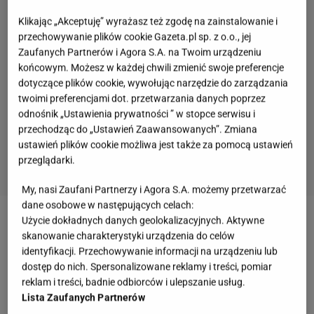
Klikając „Akceptuję” wyrażasz też zgodę na zainstalowanie i
przechowywanie plików cookie Gazeta.pl sp. z o.o., jej
Zaufanych Partnerów i Agora S.A. na Twoim urządzeniu
końcowym. Możesz w każdej chwili zmienić swoje preferencje
dotyczące plików cookie, wywołując narzędzie do zarządzania
twoimi preferencjami dot. przetwarzania danych poprzez
odnośnik „Ustawienia prywatności ” w stopce serwisu i
przechodząc do „Ustawień Zaawansowanych”. Zmiana
ustawień plików cookie możliwa jest także za pomocą ustawień
przeglądarki.
My, nasi Zaufani Partnerzy i Agora S.A. możemy przetwarzać
dane osobowe w następujących celach:
Użycie dokładnych danych geolokalizacyjnych. Aktywne
Zobacz wideo
Pieczony batat nadziewany
skanowanie charakterystyki urządzenia do celów
kurczakiem i papryką
identyfikacji. Przechowywanie informacji na urządzeniu lub
dostęp do nich. Spersonalizowane reklamy i treści, pomiar
reklam i treści, badnie odbiorców i ulepszanie usług.
Jak zrobić dobrą paprykę do słoika? Musztarda jest
Lista Zaufanych Partnerów
kluczowym dodatkiem