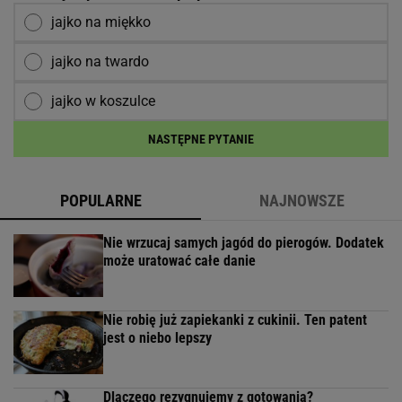
jajko na miękko
jajko na twardo
jajko w koszulce
NASTĘPNE PYTANIE
POPULARNE
NAJNOWSZE
Nie wrzucaj samych jagód do pierogów. Dodatek
może uratować całe danie
Nie robię już zapiekanki z cukinii. Ten patent
jest o niebo lepszy
Dlaczego rezygnujemy z gotowania?