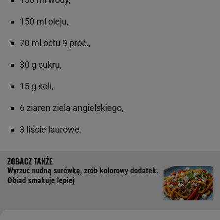
150 ml oleju,
70 ml octu 9 proc.,
30 g cukru,
15 g soli,
6 ziaren ziela angielskiego,
3 liście laurowe.
Wyrzuć nudną surówkę, zrób kolorowy dodatek.
Obiad smakuje lepiej