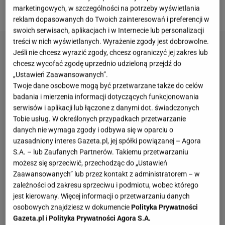
musztardy
.
marketingowych, w szczególności na potrzeby wyświetlania
reklam dopasowanych do Twoich zainteresowań i preferencji w
swoich serwisach, aplikacjach i w Internecie lub personalizacji
treści w nich wyświetlanych. Wyrażenie zgody jest dobrowolne.
Jeśli nie chcesz wyrazić zgody, chcesz ograniczyć jej zakres lub
chcesz wycofać zgodę uprzednio udzieloną przejdź do
„Ustawień Zaawansowanych”.
Twoje dane osobowe mogą być przetwarzane także do celów
badania i mierzenia informacji dotyczących funkcjonowania
serwisów i aplikacji lub łączone z danymi dot. świadczonych
Tobie usług. W określonych przypadkach przetwarzanie
danych nie wymaga zgody i odbywa się w oparciu o
uzasadniony interes Gazeta.pl, jej spółki powiązanej – Agora
S.A. – lub Zaufanych Partnerów. Takiemu przetwarzaniu
możesz się sprzeciwić, przechodząc do „Ustawień
Zaawansowanych” lub przez kontakt z administratorem – w
zależności od zakresu sprzeciwu i podmiotu, wobec którego
jest kierowany. Więcej informacji o przetwarzaniu danych
osobowych znajdziesz w dokumencie
Polityka Prywatności
Gazeta.pl
i
Polityka Prywatności Agora S.A.