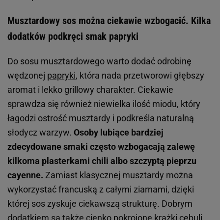
Musztardowy sos można ciekawie wzbogacić. Kilka
dodatków podkręci smak papryki
Do sosu musztardowego warto dodać odrobinę
wędzonej
papryki
, która nada przetworowi głębszy
aromat i lekko grillowy charakter. Ciekawie
sprawdza się również niewielka ilość miodu, który
łagodzi ostrość musztardy i podkreśla naturalną
słodycz warzyw.
Osoby lubiące bardziej
zdecydowane smaki często wzbogacają zalewę
kilkoma plasterkami chili albo szczyptą pieprzu
cayenne.
Zamiast klasycznej musztardy można
wykorzystać francuską z całymi ziarnami, dzięki
której sos zyskuje ciekawszą strukturę. Dobrym
dodatkiem są także cienko pokrojone krążki cebuli,