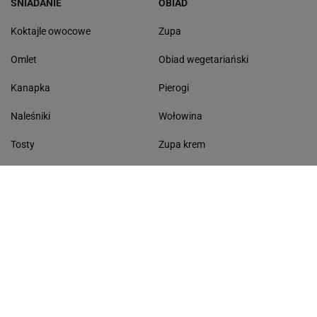
ŚNIADANIE
OBIAD
Koktajle owocowe
Zupa
Omlet
Obiad wegetariański
Kanapka
Pierogi
Naleśniki
Wołowina
Tosty
Zupa krem
Racuchy
Filet z kurczaka
Miód lipowy
Sałatka szwajcarska
Masło czosnkowe
Dania w 20 minut
KONTAKT
Serwis Haps.pl
ul. Czerska 8/10 00-732 Warszawa