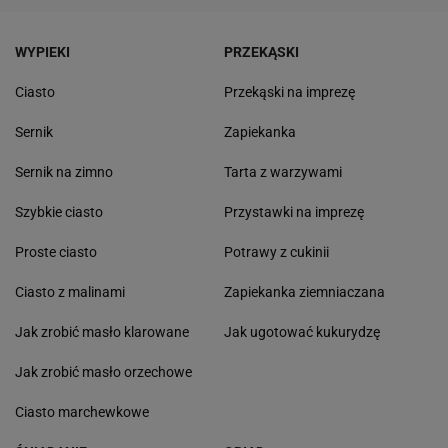
WYPIEKI
PRZEKĄSKI
Ciasto
Przekąski na imprezę
Sernik
Zapiekanka
Sernik na zimno
Tarta z warzywami
Szybkie ciasto
Przystawki na imprezę
Proste ciasto
Potrawy z cukinii
Ciasto z malinami
Zapiekanka ziemniaczana
Jak zrobić masło klarowane
Jak ugotować kukurydzę
Jak zrobić masło orzechowe
Ciasto marchewkowe