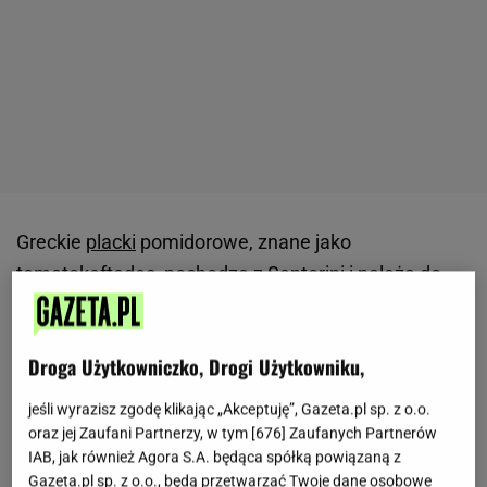
Greckie
placki
pomidorowe, znane jako
tomatokeftedes, pochodzą z Santorini i należą do
najbardziej charakterystycznych przysmaków
tamtejszej kuchni.
Powstały jako prosty sposób na
Droga Użytkowniczko, Drogi Użytkowniku,
wykorzystanie pomidorów dojrzewających w
pełnym słońcu.
Mimo niewielkiej liczby składników
jeśli wyrazisz zgodę klikając „Akceptuję”, Gazeta.pl sp. z o.o.
zachwycają intensywnym smakiem i aromatem. W
oraz jej Zaufani Partnerzy, w tym [
676
] Zaufanych Partnerów
IAB, jak również Agora S.A. będąca spółką powiązaną z
tym
przepisie
liczy się dokładność oraz odpowiednia
Gazeta.pl sp. z o.o., będą przetwarzać Twoje dane osobowe