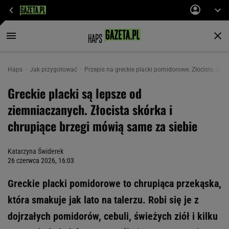
Haps
Jak przygotować
Przepis na greckie placki pomidorowe. Złociste, chr
Greckie placki są lepsze od
ziemniaczanych. Złocista skórka i
chrupiące brzegi mówią same za siebie
Katarzyna Świderek
26 czerwca 2026, 16:03
Greckie placki pomidorowe to chrupiąca przekąska,
która smakuje jak lato na talerzu. Robi się je z
dojrzałych pomidorów, cebuli, świeżych ziół i kilku