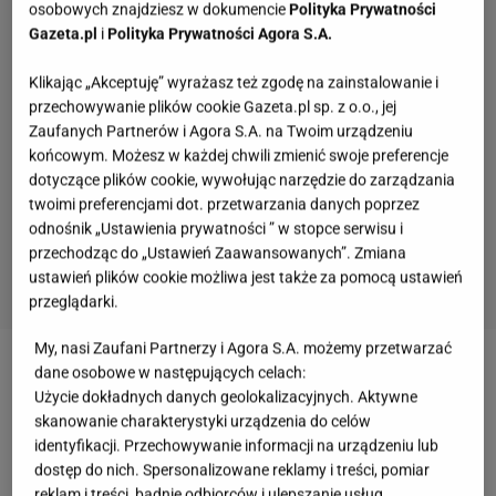
osobowych znajdziesz w dokumencie
Polityka Prywatności
Gazeta.pl
i
Polityka Prywatności Agora S.A.
Klikając „Akceptuję” wyrażasz też zgodę na zainstalowanie i
przechowywanie plików cookie Gazeta.pl sp. z o.o., jej
Zaufanych Partnerów i Agora S.A. na Twoim urządzeniu
końcowym. Możesz w każdej chwili zmienić swoje preferencje
dotyczące plików cookie, wywołując narzędzie do zarządzania
twoimi preferencjami dot. przetwarzania danych poprzez
odnośnik „Ustawienia prywatności ” w stopce serwisu i
przechodząc do „Ustawień Zaawansowanych”. Zmiana
ustawień plików cookie możliwa jest także za pomocą ustawień
przeglądarki.
My, nasi Zaufani Partnerzy i Agora S.A. możemy przetwarzać
dane osobowe w następujących celach:
Zobacz wideo
Szybki przepis na chrupiące placki z
Użycie dokładnych danych geolokalizacyjnych. Aktywne
cukinii
skanowanie charakterystyki urządzenia do celów
identyfikacji. Przechowywanie informacji na urządzeniu lub
dostęp do nich. Spersonalizowane reklamy i treści, pomiar
Greckie placki pomidorowe nie wymagają wielu
reklam i treści, badnie odbiorców i ulepszanie usług.