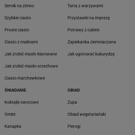
Sernik na zimno
Tarta z warzywami
Szybkie ciasto
Przystawki na imprezę
Proste ciasto
Potrawy z cukinii
Ciasto z malinami
Zapiekanka ziemniaczana
Jak zrobić masło klarowane
Jak ugotować kukurydzę
Jak zrobić masło orzechowe
Ciasto marchewkowe
ŚNIADANIE
OBIAD
Koktajle owocowe
Zupa
Omlet
Obiad wegetariański
Kanapka
Pierogi