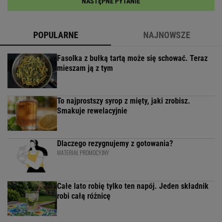
NASTĘPNE PYTANIE
POPULARNE
NAJNOWSZE
Fasolka z bułką tartą może się schować. Teraz
mieszam ją z tym
To najprostszy syrop z mięty, jaki zrobisz.
Smakuje rewelacyjnie
Dlaczego rezygnujemy z gotowania?
MATERIAŁ PROMOCYJNY
Całe lato robię tylko ten napój. Jeden składnik
robi całą różnicę