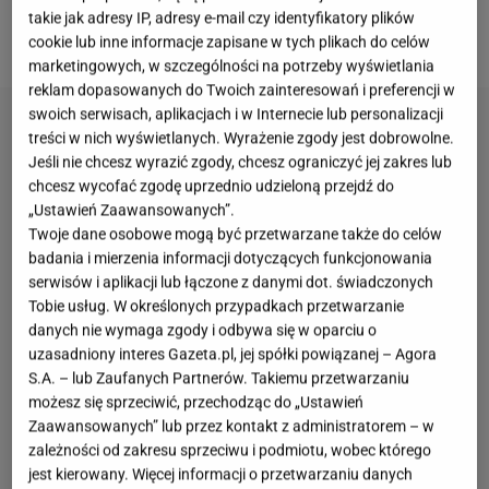
kolejność przygotowania. Dzięki temu placki
takie jak adresy IP, adresy e-mail czy identyfikatory plików
wychodzą złociste z zewnątrz i delikatne w środku.
cookie lub inne informacje zapisane w tych plikach do celów
marketingowych, w szczególności na potrzeby wyświetlania
reklam dopasowanych do Twoich zainteresowań i preferencji w
swoich serwisach, aplikacjach i w Internecie lub personalizacji
treści w nich wyświetlanych. Wyrażenie zgody jest dobrowolne.
Jeśli nie chcesz wyrazić zgody, chcesz ograniczyć jej zakres lub
chcesz wycofać zgodę uprzednio udzieloną przejdź do
„Ustawień Zaawansowanych”.
Twoje dane osobowe mogą być przetwarzane także do celów
badania i mierzenia informacji dotyczących funkcjonowania
serwisów i aplikacji lub łączone z danymi dot. świadczonych
Tobie usług. W określonych przypadkach przetwarzanie
danych nie wymaga zgody i odbywa się w oparciu o
uzasadniony interes Gazeta.pl, jej spółki powiązanej – Agora
S.A. – lub Zaufanych Partnerów. Takiemu przetwarzaniu
możesz się sprzeciwić, przechodząc do „Ustawień
Zaawansowanych” lub przez kontakt z administratorem – w
zależności od zakresu sprzeciwu i podmiotu, wobec którego
jest kierowany. Więcej informacji o przetwarzaniu danych