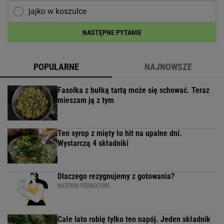
jajko w koszulce
NASTĘPNE PYTANIE
POPULARNE
NAJNOWSZE
Fasolka z bułką tartą może się schować. Teraz
mieszam ją z tym
Ten syrop z mięty to hit na upalne dni.
Wystarczą 4 składniki
Dlaczego rezygnujemy z gotowania?
MATERIAŁ PROMOCYJNY
Całe lato robię tylko ten napój. Jeden składnik