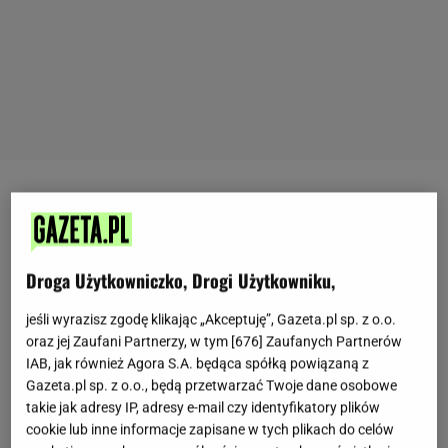
Nie każdy
przepis
musi opierać się na dobrze
znanych połączeniach, żeby smakował całej
rodzinie. Czasem wystarczy zestawić kilka prostych
Droga Użytkowniczko, Drogi Użytkowniku,
składników, które na pierwszy rzut oka do siebie nie
pasują.
Delikatny kurczak, słodkie winogrona, ser i
jeśli wyrazisz zgodę klikając „Akceptuję”, Gazeta.pl sp. z o.o.
oraz jej Zaufani Partnerzy, w tym [
676
] Zaufanych Partnerów
orzechy
tworzą kompozycję, która jest wyrazista,
IAB, jak również Agora S.A. będąca spółką powiązaną z
ale jednocześnie lekka.
To dobra propozycja dla
Gazeta.pl sp. z o.o., będą przetwarzać Twoje dane osobowe
osób, które lubią przygotować coś prostego, a przy
takie jak adresy IP, adresy e-mail czy identyfikatory plików
cookie lub inne informacje zapisane w tych plikach do celów
okazji zaskoczyć domowników nowym smakiem.