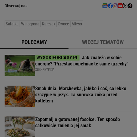
Obserwuj nas
Sałatka
Winogrona
Kurczak
Owoce
Mięso
POLECAMY
WIĘCEJ TEMATÓW
Jak znaleźć w sobie
energię? "Przestać popełniać te same grzechy"
SUBSKRYPCJA
Smak dnia. Marchewka, jabłko i coś, co lekko
szczypie w język. Ta surówka znika przed
kotletem
Zapomnij o gotowanej fasolce. Ten sposób
całkowicie zmienia jej smak