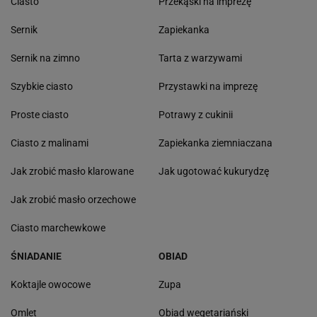
Ciasto
Przekąski na imprezę
Sernik
Zapiekanka
Sernik na zimno
Tarta z warzywami
Szybkie ciasto
Przystawki na imprezę
Proste ciasto
Potrawy z cukinii
Ciasto z malinami
Zapiekanka ziemniaczana
Jak zrobić masło klarowane
Jak ugotować kukurydzę
Jak zrobić masło orzechowe
Ciasto marchewkowe
ŚNIADANIE
OBIAD
Koktajle owocowe
Zupa
Omlet
Obiad wegetariański