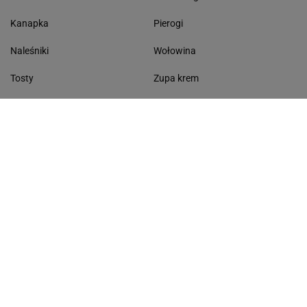
Kanapka
Pierogi
Naleśniki
Wołowina
Tosty
Zupa krem
Racuchy
Filet z kurczaka
Miód lipowy
Sałatka szwajcarska
Masło czosnkowe
Dania w 20 minut
KONTAKT
Serwis Haps.pl
ul. Czerska 8/10 00-732 Warszawa
Napisz do nas
Facebook