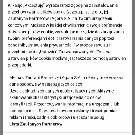
Klikając „Akceptuję” wyrażasz też zgodę na zainstalowanie i
przechowywanie plików cookie Gazeta.pl sp. z o.o., jej
Zaufanych Partnerów i Agora S.A. na Twoim urządzeniu
końcowym. Możesz w każdej chwili zmienić swoje preferencje
dotyczące plików cookie, wywołując narzędzie do zarządzania
twoimi preferencjami dot. przetwarzania danych poprzez
odnośnik „Ustawienia prywatności ” w stopce serwisu i
przechodząc do „Ustawień Zaawansowanych”. Zmiana
ustawień plików cookie możliwa jest także za pomocą ustawień
przeglądarki.
My, nasi Zaufani Partnerzy i Agora S.A. możemy przetwarzać
dane osobowe w następujących celach:
Zobacz wideo
Śledź pod szubą
Użycie dokładnych danych geolokalizacyjnych. Aktywne
skanowanie charakterystyki urządzenia do celów
identyfikacji. Przechowywanie informacji na urządzeniu lub
Jaką sałatkę można zrobić na szybko? Kurczak i
dostęp do nich. Spersonalizowane reklamy i treści, pomiar
orzechy dbają o sycący smak
reklam i treści, badnie odbiorców i ulepszanie usług.
Lista Zaufanych Partnerów
Połączenie mięsa z owocami od dawna cieszy się