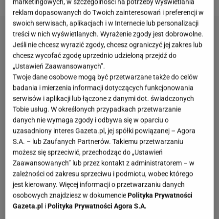
marketingowych, w szczególności na potrzeby wyświetlania
reklam dopasowanych do Twoich zainteresowań i preferencji w
swoich serwisach, aplikacjach i w Internecie lub personalizacji
treści w nich wyświetlanych. Wyrażenie zgody jest dobrowolne.
Jeśli nie chcesz wyrazić zgody, chcesz ograniczyć jej zakres lub
chcesz wycofać zgodę uprzednio udzieloną przejdź do
„Ustawień Zaawansowanych”.
Twoje dane osobowe mogą być przetwarzane także do celów
badania i mierzenia informacji dotyczących funkcjonowania
serwisów i aplikacji lub łączone z danymi dot. świadczonych
Tobie usług. W określonych przypadkach przetwarzanie
danych nie wymaga zgody i odbywa się w oparciu o
uzasadniony interes Gazeta.pl, jej spółki powiązanej – Agora
S.A. – lub Zaufanych Partnerów. Takiemu przetwarzaniu
możesz się sprzeciwić, przechodząc do „Ustawień
Zaawansowanych” lub przez kontakt z administratorem – w
zależności od zakresu sprzeciwu i podmiotu, wobec którego
jest kierowany. Więcej informacji o przetwarzaniu danych
osobowych znajdziesz w dokumencie
Polityka Prywatności
Gazeta.pl
i
Polityka Prywatności Agora S.A.