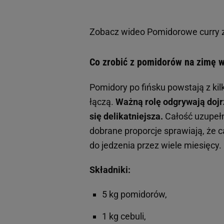
Zobacz wideo
Pomidorowe curry z
Co zrobić z pomidorów na zimę w
Pomidory po fińsku powstają z kil
łączą.
Ważną rolę odgrywają dojrz
się delikatniejsza.
Całość uzupełni
dobrane proporcje sprawiają, że c
do jedzenia przez wiele miesięcy.
Składniki:
5 kg pomidorów,
1 kg cebuli,