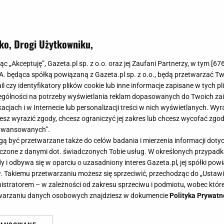
ko, Drogi Użytkowniku,
jąc „Akceptuję”, Gazeta.pl sp. z o.o. oraz jej Zaufani Partnerzy, w tym [
67
.A. będąca spółką powiązaną z Gazeta.pl sp. z o.o., będą przetwarzać T
ail czy identyfikatory plików cookie lub inne informacje zapisane w tych p
gólności na potrzeby wyświetlania reklam dopasowanych do Twoich zain
acjach i w Internecie lub personalizacji treści w nich wyświetlanych. Wyr
cesz wyrazić zgody, chcesz ograniczyć jej zakres lub chcesz wycofać zgo
aawansowanych”.
 być przetwarzane także do celów badania i mierzenia informacji dot
 łączone z danymi dot. świadczonych Tobie usług. W określonych przypad
i odbywa się w oparciu o uzasadniony interes Gazeta.pl, jej spółki powi
. Takiemu przetwarzaniu możesz się sprzeciwić, przechodząc do „Ust
nistratorem – w zależności od zakresu sprzeciwu i podmiotu, wobec które
etwarzaniu danych osobowych znajdziesz w dokumencie
Polityka Prywatn
zecieru robię je po fińsku. Kilka