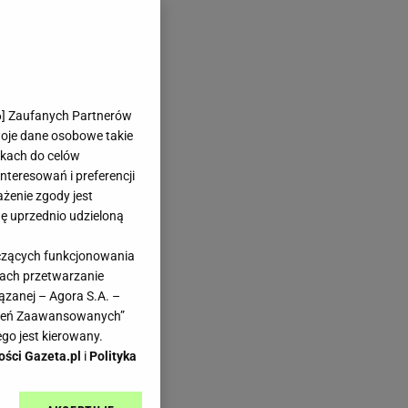
6
] Zaufanych Partnerów
woje dane osobowe takie
likach do celów
teresowań i preferencji
ażenie zgody jest
dę uprzednio udzieloną
yczących funkcjonowania
kach przetwarzanie
ązanej – Agora S.A. –
awień Zaawansowanych”
go jest kierowany.
ości Gazeta.pl
i
Polityka