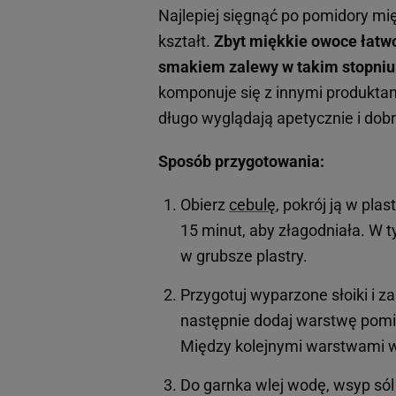
Najlepiej sięgnąć po pomidory mię
kształt.
Zbyt miękkie owoce łatwo
smakiem zalewy w takim stopniu
komponuje się z innymi produkta
długo wyglądają apetycznie i dob
Sposób przygotowania:
Obierz
cebulę
, pokrój ją w pla
15 minut, aby złagodniała. W t
w grubsze plastry.
Przygotuj wyparzone słoiki i za
następnie dodaj warstwę pomi
Między kolejnymi warstwami wł
Do garnka wlej wodę, wsyp sól