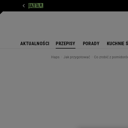
WIADOMOŚCI
NEXT
SPORT
PLOTEK
D
AKTUALNOŚCI
PRZEPISY
PORADY
KUCHNIE 
Haps
Jak przygotować
Co zrobić z pomidorów 