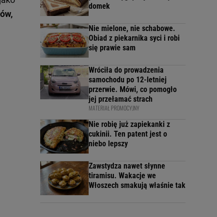
domek
tów,
Nie mielone, nie schabowe.
Obiad z piekarnika syci i robi
się prawie sam
Wróciła do prowadzenia
samochodu po 12-letniej
przerwie. Mówi, co pomogło
jej przełamać strach
MATERIAŁ PROMOCYJNY
Nie robię już zapiekanki z
cukinii. Ten patent jest o
niebo lepszy
Zawstydza nawet słynne
tiramisu. Wakacje we
Włoszech smakują właśnie tak