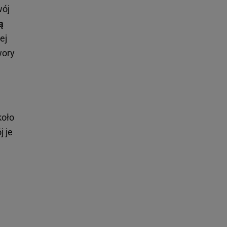
wój
ą
ej
wory
koło
j je