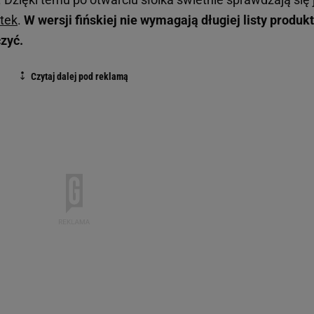
tek
.
W wersji fińskiej nie wymagają długiej listy produk
czyć.