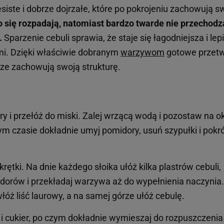
siste i dobrze dojrzałe, które po pokrojeniu zachowują s
 się rozpadają, natomiast bardzo twarde nie przechodz
.
Sparzenie cebuli sprawia, że staje się łagodniejsza i lepi
mi. Dzięki właściwie dobranym
warzywom
gotowe przet
rze zachowują swoją strukturę.
stry i przełóż do miski. Zalej wrzącą wodą i pozostaw na o
ym czasie dokładnie umyj pomidory, usuń szypułki i pokró
krętki. Na dnie każdego słoika ułóż kilka plastrów cebuli,
dorów i przekładaj warzywa aż do wypełnienia naczynia.
óż liść laurowy, a na samej górze ułóż cebulę.
 i cukier, po czym dokładnie wymieszaj do rozpuszczenia