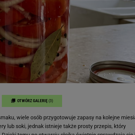
OTWÓRZ GALERIĘ
(3)
 smaku, wiele osób przygotowuje zapasy na kolejne miesi
y lub soki, jednak istnieje także prosty przepis, który
Dzięki temu po otwarciu słoika świetnie sprawdzają się 