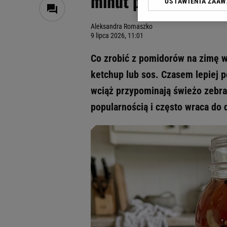
minut pasteryzacji i
USTAWIENIA ZAA
Klikając „Akceptuję” wyra
Zaufanych Partnerów i A
Aleksandra Romaszko
dotyczące plików cookie,
9 lipca 2026, 11:01
odnośnik „Ustawienia pr
plików cookie możliwa je
Co zrobić z pomidorów na zimę w
My, nasi Zaufani Partne
ketchup lub sos. Czasem lepiej p
Użycie dokładnych danych
wciąż przypominają świeżo zebran
Przechowywanie informacji
badnie odbiorców i uleps
popularnością i często wraca do