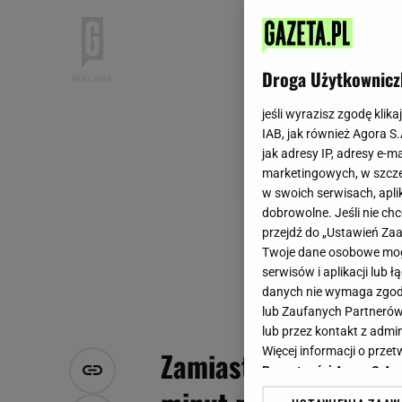
Droga Użytkownicz
jeśli wyrazisz zgodę klika
IAB, jak również Agora S
jak adresy IP, adresy e-m
marketingowych, w szcze
w swoich serwisach, aplik
dobrowolne. Jeśli nie ch
przejdź do „Ustawień Z
Twoje dane osobowe mogą
serwisów i aplikacji lub
danych nie wymaga zgody 
lub Zaufanych Partnerów
lub przez kontakt z admi
Więcej informacji o prz
Zamiast kolejnego pr
Prywatności Agora S.A.