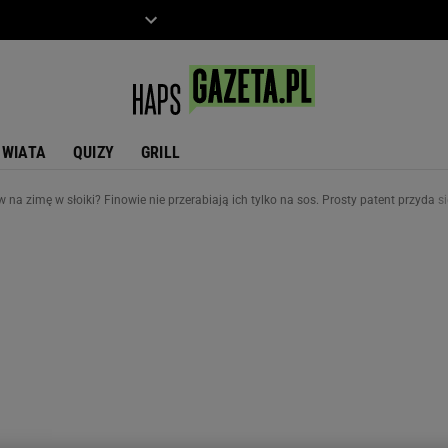
ZIECKO
MOTO
ŚWIATA
QUIZY
GRILL
na zimę w słoiki? Finowie nie przerabiają ich tylko na sos. Prosty patent przyda si