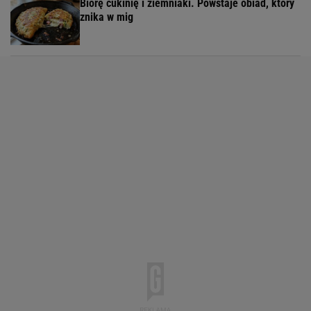
Biorę cukinię i ziemniaki. Powstaje obiad, który
znika w mig