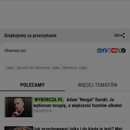
Dziękujemy za przeczytanie
Obserwuj nas
Jajka
Sposób Na Obieranie Jajka
Obieranie Jajka
POLECAMY
WIĘCEJ TEMATÓW
Adam "Nergal" Darski: Ja
wybieram terapię, a większość facetów alkohol
SUBSKRYPCJA
Jak przechowywać jajka i do kiedy je jeść? Myć