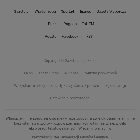
Gazeta.pl
Wiadomości
Sport.pl
Biznes
Gazeta Wyborcza
Buzz
Pogoda
Tok.FM
Poczta
Facebook
RSS
Copyright © Gazeta.pl sp. z o.o.
O Nas
Staże u nas
Reklama
Polityka prywatności
Wszystkie artykuły
Zasady korzystania z portalu
Zgłoś uwagi
Ustawienia prywatności
Właściciel niniejszego serwisu nie wyraża zgody na zwielokrotnianie ani inne
korzystanie z utworów rozpowszechnionych w tym serwisie, w celu
eksploracji tekstów i danych. Więcej informacji w
zastrzeżeniu dot. eksploracji tekstów i danych