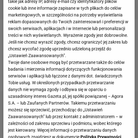
takie jak adresy IP, adresy e-mail czy identyfikatory plików
cookie lub inne informacje zapisane w tych plikach do celów
marketingowych, w szczególności na potrzeby wyświetlania
reklam dopasowanych do Twoich zainteresowań i preferencji w
swoich serwisach, aplikacjach i w Internecie lub personalizacji
Obieranie ugotowanych
jajek
to nie zawsze łatwa
treści w nich wyświetlanych. Wyrażenie zgody jest dobrowolne.
sprawa. Skorupka czasami przywiera do jajka i
Jeśli nie chcesz wyrazić zgody, chcesz ograniczyć jej zakres lub
chcesz wycofać zgodę uprzednio udzieloną przejdź do
bardzo ciężko od niego odchodzi. W konsekwencji
„Ustawień Zaawansowanych”.
zdejmujemy ją razem z kawałkami białka, które
Twoje dane osobowe mogą być przetwarzane także do celów
później ląduje w koszu. W dodatku samo jajko nie
badania i mierzenia informacji dotyczących funkcjonowania
serwisów i aplikacji lub łączone z danymi dot. świadczonych
wygląda przy tym estetycznie.
Tobie usług. W określonych przypadkach przetwarzanie
danych nie wymaga zgody i odbywa się w oparciu o
uzasadniony interes Gazeta.pl, jej spółki powiązanej – Agora
S.A. – lub Zaufanych Partnerów. Takiemu przetwarzaniu
możesz się sprzeciwić, przechodząc do „Ustawień
Zaawansowanych” lub przez kontakt z administratorem – w
zależności od zakresu sprzeciwu i podmiotu, wobec którego
jest kierowany. Więcej informacji o przetwarzaniu danych
osobowych znajdziesz w dokumencie
Polityka Prywatności