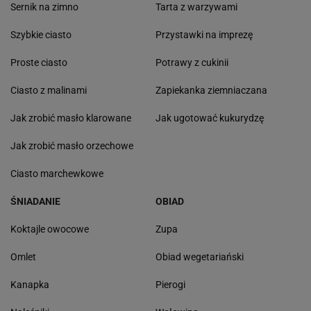
Sernik na zimno
Tarta z warzywami
Szybkie ciasto
Przystawki na imprezę
Proste ciasto
Potrawy z cukinii
Ciasto z malinami
Zapiekanka ziemniaczana
Jak zrobić masło klarowane
Jak ugotować kukurydzę
Jak zrobić masło orzechowe
Ciasto marchewkowe
ŚNIADANIE
OBIAD
Koktajle owocowe
Zupa
Omlet
Obiad wegetariański
Kanapka
Pierogi