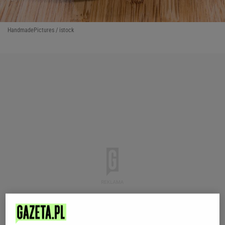
HandmadePictures / istock