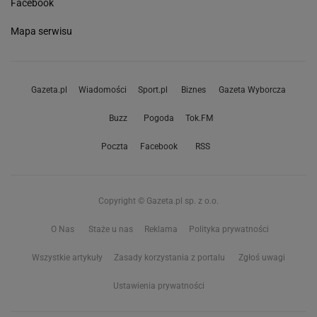
Facebook
Mapa serwisu
Gazeta.pl
Wiadomości
Sport.pl
Biznes
Gazeta Wyborcza
Buzz
Pogoda
Tok.FM
Poczta
Facebook
RSS
Copyright © Gazeta.pl sp. z o.o.
O Nas
Staże u nas
Reklama
Polityka prywatności
Wszystkie artykuły
Zasady korzystania z portalu
Zgłoś uwagi
Ustawienia prywatności