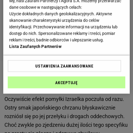
My, nasi Zaufani Partnerzy i Agora S.A. możemy przetwarzać
dane osobowe w następujących celach:
Użycie dokładnych danych geolokalizacyjnych. Aktywne
skanowanie charakterystyki urządzenia do celów
identyfikacji. Przechowywanie informacji na urządzeniu lub
dostęp do nich. Spersonalizowane reklamy i treści, pomiar
reklam i treści, badnie odbiorców i ulepszanie usług.
Lista Zaufanych Partnerów
USTAWIENIA ZAAWANSOWANE
Nadmiar wasabi spowodował objawy podobne do
AKCEPTUJĘ
zawału
Oczywiście efekt pomyłki Izraelka poczuła od razu.
Ostry smak japońskiego chrzanu błyskawicznie
rozniósł się po jej przełyku i drogach oddechowych.
Choć zwykle po zjedzeniu dużej ilości tego specyfiku