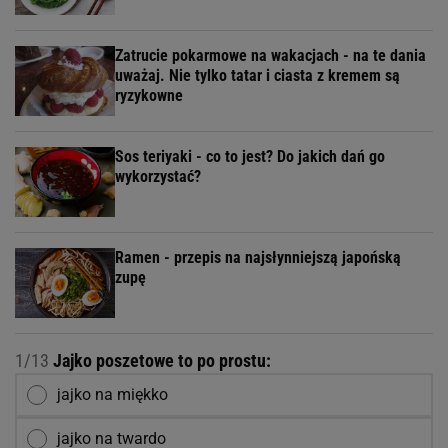
Zatrucie pokarmowe na wakacjach - na te dania
uważaj. Nie tylko tatar i ciasta z kremem są
ryzykowne
Sos teriyaki - co to jest? Do jakich dań go
wykorzystać?
Ramen - przepis na najsłynniejszą japońską
zupę
1/13
Jajko poszetowe to po prostu:
jajko na miękko
jajko na twardo