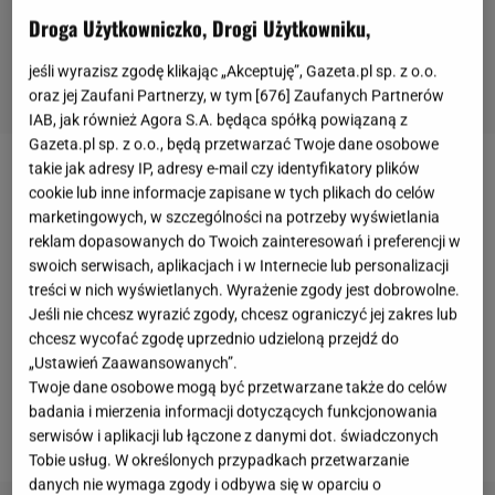
Droga Użytkowniczko, Drogi Użytkowniku,
jeśli wyrazisz zgodę klikając „Akceptuję”, Gazeta.pl sp. z o.o.
oraz jej Zaufani Partnerzy, w tym [
676
] Zaufanych Partnerów
IAB, jak również Agora S.A. będąca spółką powiązaną z
Gazeta.pl sp. z o.o., będą przetwarzać Twoje dane osobowe
takie jak adresy IP, adresy e-mail czy identyfikatory plików
Kobieta pomyliła wasabi z awokado
cookie lub inne informacje zapisane w tych plikach do celów
marketingowych, w szczególności na potrzeby wyświetlania
Da się pomylić wasabi z
awokado
? Cóż, kolor mają
reklam dopasowanych do Twoich zainteresowań i preferencji w
swoich serwisach, aplikacjach i w Internecie lub personalizacji
podobny, ale jeśli zje się je szybko, można przeżyć
treści w nich wyświetlanych. Wyrażenie zgody jest dobrowolne.
niezbyt przyjemne zaskoczenie. Tak stało się w
Jeśli nie chcesz wyrazić zgody, chcesz ograniczyć jej zakres lub
przypadku pewnej 60-letniej Izraelki. Podczas
chcesz wycofać zgodę uprzednio udzieloną przejdź do
„Ustawień Zaawansowanych”.
wesela bez namysłu zjadła sporą ilość pasty wasabi,
Twoje dane osobowe mogą być przetwarzane także do celów
myśląc, że to dip z awokado. W konsekwencji trafiła
badania i mierzenia informacji dotyczących funkcjonowania
do szpitala.
serwisów i aplikacji lub łączone z danymi dot. świadczonych
Tobie usług. W określonych przypadkach przetwarzanie
danych nie wymaga zgody i odbywa się w oparciu o