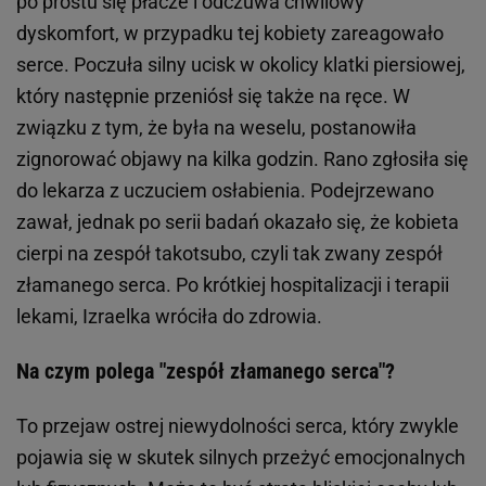
po prostu się płacze i odczuwa chwilowy
dyskomfort, w przypadku tej kobiety zareagowało
serce. Poczuła silny ucisk w okolicy klatki piersiowej,
który następnie przeniósł się także na ręce. W
związku z tym, że była na weselu, postanowiła
zignorować objawy na kilka godzin. Rano zgłosiła się
do lekarza z uczuciem osłabienia. Podejrzewano
zawał, jednak po serii badań okazało się, że kobieta
cierpi na zespół takotsubo, czyli tak zwany zespół
złamanego serca. Po krótkiej hospitalizacji i terapii
lekami, Izraelka wróciła do zdrowia.
Na czym polega "zespół złamanego serca"?
To przejaw ostrej niewydolności serca, który zwykle
pojawia się w skutek silnych przeżyć emocjonalnych