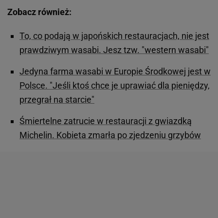
Zobacz również:
To, co podają w japońskich restauracjach, nie jest
prawdziwym wasabi. Jesz tzw. "western wasabi"
Jedyna farma wasabi w Europie Środkowej jest w
Polsce. "Jeśli ktoś chce je uprawiać dla pieniędzy,
przegrał na starcie"
Śmiertelne zatrucie w restauracji z gwiazdką
Michelin. Kobieta zmarła po zjedzeniu grzybów