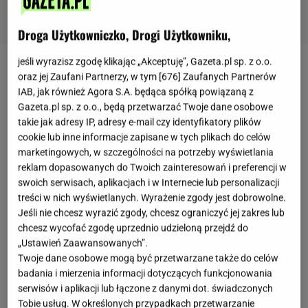
Droga Użytkowniczko, Drogi Użytkowniku,
jeśli wyrazisz zgodę klikając „Akceptuję”, Gazeta.pl sp. z o.o.
Umowa UE i Chin zabezpieczy jakość produktów
oraz jej Zaufani Partnerzy, w tym [
676
] Zaufanych Partnerów
IAB, jak również Agora S.A. będąca spółką powiązaną z
Gazeta.pl sp. z o.o., będą przetwarzać Twoje dane osobowe
W ostatnich dniach zawarto porozumienie pomiędzy
takie jak adresy IP, adresy e-mail czy identyfikatory plików
UE a Chinami. Dotyczy ono ochrony towarów
cookie lub inne informacje zapisane w tych plikach do celów
przed podrabianiem i przywłaszczaniem praw.
marketingowych, w szczególności na potrzeby wyświetlania
reklam dopasowanych do Twoich zainteresowań i preferencji w
Umowa zawiera sto produktów z europejskim
swoich serwisach, aplikacjach i w Internecie lub personalizacji
oznaczeniem geograficznym, które będą
treści w nich wyświetlanych. Wyrażenie zgody jest dobrowolne.
obowiązywać również w Chinach oraz - analogicznie
Jeśli nie chcesz wyrazić zgody, chcesz ograniczyć jej zakres lub
chcesz wycofać zgodę uprzednio udzieloną przejdź do
- sto produktów o chińskim oznaczeniu
„Ustawień Zaawansowanych”.
geograficznym, które obejmie również europejska
Twoje dane osobowe mogą być przetwarzane także do celów
ochrona. Porozumienie wejdzie w życie w przyszłym
badania i mierzenia informacji dotyczących funkcjonowania
roku.
serwisów i aplikacji lub łączone z danymi dot. świadczonych
Tobie usług. W określonych przypadkach przetwarzanie