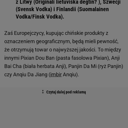
z Litwy (Originali lietuviška degtin? ), Szwecji
(Svensk Vodka) i Finlandii (Suomalainen
Vodka/Finsk Vodka).
Zaś Europejczycy, kupując chińskie produkty z
oznaczeniem geograficznym, będą mieli pewność,
że otrzymują towar o najwyższej jakości. To między
innymi Pixian Dou Ban (pasta fasolowa Pixian), Anji
Bai Cha (biała herbata Anji), Panjin Da Mi (ryż Panjin)
czy Anqiu Da Jiang (
imbir
Anqiu).