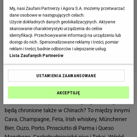
My, nasi Zaufani Partnerzy i Agora S.A. możemy przetwarzać
dane osobowe w następujących celach:
Użycie dokładnych danych geolokalizacyjnych. Aktywne
skanowanie charakterystyki urządzenia do celów
identyfikacji. Przechowywanie informacji na urządzeniu lub
dostęp do nich. Spersonalizowane reklamy i treści, pomiar
reklam i treści, badnie odbiorców i ulepszanie usług.
Lista Zaufanych Partnerów
USTAWIENIA ZAAWANSOWANE
Polska wódka chroniona w Chinach
AKCEPTUJĘ
Jakie oznaczenia pochodzenia geograficznego z UE
będą chronione także w Chinach? To między innymi
Cava, Champagne, Feta, Irish whiskey, Münchener
Bier, Ouzo, Porto, Prosciutto di Parma i Queso
Manchego, Ceskobudejovické pivo i Tokaj. Wśród