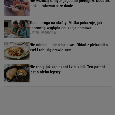
Nie wrzucaj samych jagód do pierogów. Dodatek
może uratować całe danie
To nie droga na skróty. Matka pokazuje, jak
naprawdę wygląda edukacja domowa
MATERIAŁ PROMOCYJNY
Nie mielone, nie schabowe. Obiad z piekarnika
syci i robi się prawie sam
Nie robię już zapiekanki z cukinii. Ten patent
jest o niebo lepszy