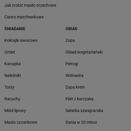
Jak zrobić masło orzechowe
Ciasto marchewkowe
ŚNIADANIE
OBIAD
Koktajle owocowe
Zupa
Omlet
Obiad wegetariański
Kanapka
Pierogi
Naleśniki
Wołowina
Tosty
Zupa krem
Racuchy
Filet z kurczaka
Miód lipowy
Sałatka szwajcarska
Masło czosnkowe
Dania w 20 minut