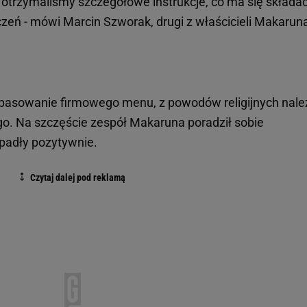
, otrzymaliśmy szczegółowe instrukcje, co ma się składa
eń - mówi Marcin Szworak, drugi z właścicieli Makarun
asowanie firmowego menu, z powodów religijnych nale
. Na szczęście zespół Makaruna poradził sobie
padły pozytywnie.