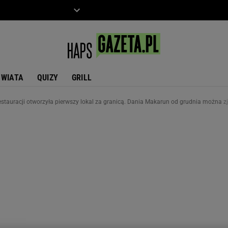
ZIECKO
MOTO
ŚWIATA
QUIZY
GRILL
estauracji otworzyła pierwszy lokal za granicą. Dania Makarun od grudnia można z