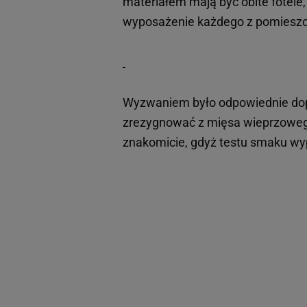
materiałem mają być obite fotele
wyposażenie każdego z pomieszcz
Wyzwaniem było odpowiednie dop
zrezygnować z mięsa wieprzowego
znakomicie, gdyż testu smaku wy