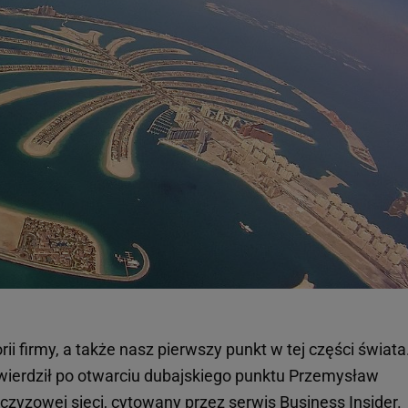
rii firmy, a także nasz pierwszy punkt w tej części świata
stwierdził po otwarciu dubajskiego punktu Przemysław
czyzowej sieci,
cytowany przez serwis Business Insider
.