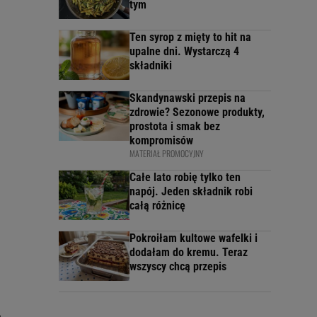
tym
Ten syrop z mięty to hit na
upalne dni. Wystarczą 4
składniki
Skandynawski przepis na
zdrowie? Sezonowe produkty,
prostota i smak bez
kompromisów
MATERIAŁ PROMOCYJNY
Całe lato robię tylko ten
napój. Jeden składnik robi
całą różnicę
Pokroiłam kultowe wafelki i
dodałam do kremu. Teraz
wszyscy chcą przepis
,