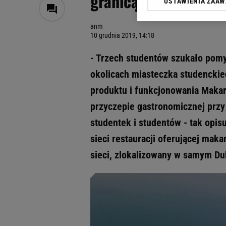
granicą. Dania Maka
USTAWIENIA ZAA
Klikając „Akceptuję” wyra
Zaufanych Partnerów i A
anm
dotyczące plików cookie,
10 grudnia 2019, 14:18
odnośnik „Ustawienia pr
plików cookie możliwa je
- Trzech studentów szukało pomy
My, nasi Zaufani Partne
okolicach miasteczka studenckie
Użycie dokładnych danych
produktu i funkcjonowania Makar
Przechowywanie informacji
badnie odbiorców i uleps
przyczepie gastronomicznej prz
studentek i studentów - tak opis
sieci restauracji oferującej ma
sieci, zlokalizowany w samym Du