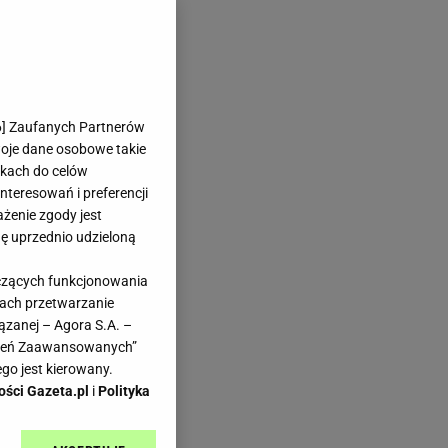
6
] Zaufanych Partnerów
woje dane osobowe takie
likach do celów
teresowań i preferencji
ażenie zgody jest
dę uprzednio udzieloną
yczących funkcjonowania
kach przetwarzanie
ązanej – Agora S.A. –
awień Zaawansowanych”
go jest kierowany.
ości Gazeta.pl
i
Polityka