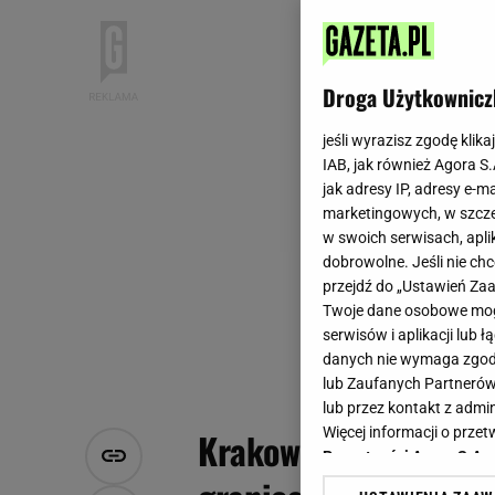
Droga Użytkownicz
jeśli wyrazisz zgodę klika
IAB, jak również Agora S
jak adresy IP, adresy e-m
marketingowych, w szcze
w swoich serwisach, aplik
dobrowolne. Jeśli nie ch
przejdź do „Ustawień Z
Twoje dane osobowe mogą
serwisów i aplikacji lub
danych nie wymaga zgody 
lub Zaufanych Partnerów
lub przez kontakt z admi
Więcej informacji o prz
Krakowska sieć resta
Prywatności Agora S.A.