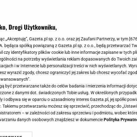
ko, Drogi Użytkowniku,
jąc „Akceptuję”, Gazeta.pl sp. z o.o. oraz jej Zaufani Partnerzy, w tym [
67
.A. będąca spółką powiązaną z Gazeta.pl sp. z o.o., będą przetwarzać T
ail czy identyfikatory plików cookie lub inne informacje zapisane w tych p
gólności na potrzeby wyświetlania reklam dopasowanych do Twoich zain
acjach i w Internecie lub personalizacji treści w nich wyświetlanych. Wyr
cesz wyrazić zgody, chcesz ograniczyć jej zakres lub chcesz wycofać zgo
aawansowanych”.
 być przetwarzane także do celów badania i mierzenia informacji dot
 łączone z danymi dot. świadczonych Tobie usług. W określonych przypad
i odbywa się w oparciu o uzasadniony interes Gazeta.pl, jej spółki powi
. Takiemu przetwarzaniu możesz się sprzeciwić, przechodząc do „Ust
nistratorem – w zależności od zakresu sprzeciwu i podmiotu, wobec które
etwarzaniu danych osobowych znajdziesz w dokumencie
Polityka Prywatn
uracji otworzyła pierwszy lokal za