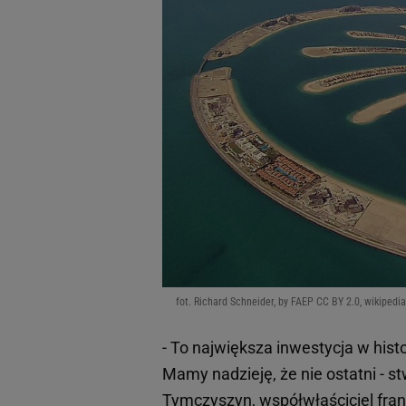
fot. Richard Schneider, by FAEP CC BY 2.0, wikipedia
- To największa inwestycja w histo
Mamy nadzieję, że nie ostatni - 
Tymczyszyn, współwłaściciel fran