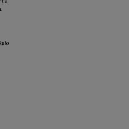
ć na
a.
żało