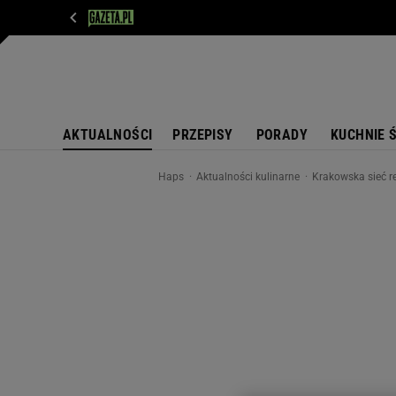
WIADOMOŚCI
NEXT
SPORT
PLOTEK
D
AKTUALNOŚCI
PRZEPISY
PORADY
KUCHNIE 
Haps
Aktualności kulinarne
Krakowska sieć r