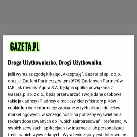
Arbuz
to niekwestionowany symbol lata, który
kochamy za soczystość i słodycz. Jednak pestki,
które znajdujemy w jego miąższu, często lądują w
Droga Użytkowniczko, Drogi Użytkowniku,
koszu lub na talerzu obok. Czy słusznie?
jeśli wyrazisz zgodę klikając „Akceptuję”, Gazeta.pl sp. z o.o.
oraz jej Zaufani Partnerzy, w tym [
676
] Zaufanych Partnerów
IAB, jak również Agora S.A. będąca spółką powiązaną z
Gazeta.pl sp. z o.o., będą przetwarzać Twoje dane osobowe
takie jak adresy IP, adresy e-mail czy identyfikatory plików
cookie lub inne informacje zapisane w tych plikach do celów
marketingowych, w szczególności na potrzeby wyświetlania
reklam dopasowanych do Twoich zainteresowań i preferencji w
swoich serwisach, aplikacjach i w Internecie lub personalizacji
treści w nich wyświetlanych. Wyrażenie zgody jest dobrowolne.