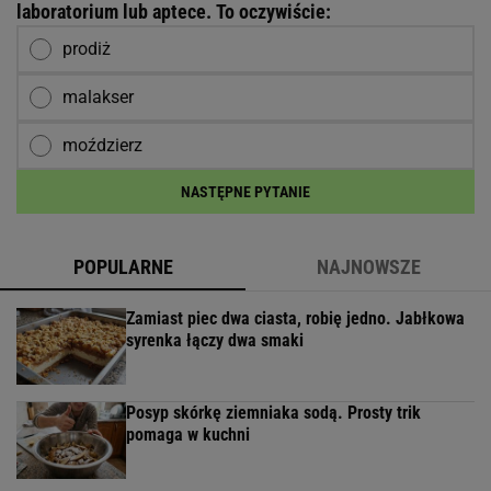
laboratorium lub aptece. To oczywiście:
prodiż
malakser
moździerz
NASTĘPNE PYTANIE
POPULARNE
NAJNOWSZE
Zamiast piec dwa ciasta, robię jedno. Jabłkowa
syrenka łączy dwa smaki
Posyp skórkę ziemniaka sodą. Prosty trik
pomaga w kuchni