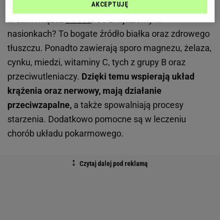
AKCEPTUJĘ
Ich
jedzenie
dostarcza nam ich znacznie więcej, niż
w sam miąższ
owocu
. Co znajdziemy w
nasionkach? To bogate źródło białka oraz zdrowego
tłuszczu. Ponadto zawierają sporo magnezu, żelaza,
cynku, miedzi, witaminy C, tych z grupy B oraz
przeciwutleniaczy.
Dzięki temu wspierają układ
krążenia oraz nerwowy, mają działanie
przeciwzapalne,
a także spowalniają procesy
starzenia. Dodatkowo pomocne są w leczeniu
chorób układu pokarmowego.