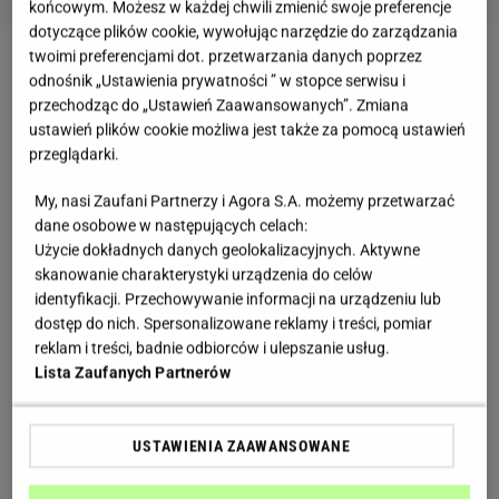
końcowym. Możesz w każdej chwili zmienić swoje preferencje
dotyczące plików cookie, wywołując narzędzie do zarządzania
twoimi preferencjami dot. przetwarzania danych poprzez
Zobacz wideo
Kasia z Kwiatu Jabłoni zdradza
odnośnik „Ustawienia prywatności ” w stopce serwisu i
przepis na... pieczonego arbuza [materiał wydawcy
przechodząc do „Ustawień Zaawansowanych”. Zmiana
ustawień plików cookie możliwa jest także za pomocą ustawień
kobieta.gazeta.pl]
przeglądarki.
My, nasi Zaufani Partnerzy i Agora S.A. możemy przetwarzać
Pestki arbuza - trujące czy nie?
dane osobowe w następujących celach:
Użycie dokładnych danych geolokalizacyjnych. Aktywne
To pytanie zadaje sobie wiele osób, którym zdarzyło
skanowanie charakterystyki urządzenia do celów
się połknąć pestki arbuza. Trujące? Okazuje się, że
identyfikacji. Przechowywanie informacji na urządzeniu lub
dostęp do nich. Spersonalizowane reklamy i treści, pomiar
jest zupełnie na odwrót. Czarne kropeczki wewnątrz
reklam i treści, badnie odbiorców i ulepszanie usług.
miąższu są nie tylko nieszkodliwe, lecz także - a
Lista Zaufanych Partnerów
może przede wszystkim - bardzo zdrowe.
Tak
zdrowe, że zyskały już miano super foodu.
USTAWIENIA ZAAWANSOWANE
Pestki arbuza to kopalnia składników odżywczych.