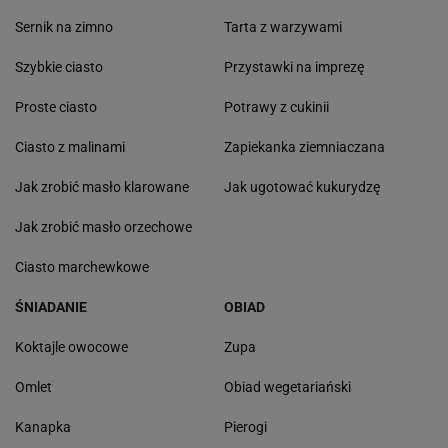
Sernik na zimno
Tarta z warzywami
Szybkie ciasto
Przystawki na imprezę
Proste ciasto
Potrawy z cukinii
Ciasto z malinami
Zapiekanka ziemniaczana
Jak zrobić masło klarowane
Jak ugotować kukurydzę
Jak zrobić masło orzechowe
Ciasto marchewkowe
ŚNIADANIE
OBIAD
Koktajle owocowe
Zupa
Omlet
Obiad wegetariański
Kanapka
Pierogi