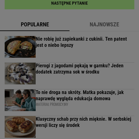
NASTĘPNE PYTANIE
POPULARNE
NAJNOWSZE
Nie robię już zapiekanki z cukinii. Ten patent
jest o niebo lepszy
Pierogi z jagodami pękają w garnku? Jeden
dodatek zatrzyma sok w środku
To nie droga na skróty. Matka pokazuje, jak
naprawdę wygląda edukacja domowa
MATERIAŁ PROMOCYJNY
Klasyczny schab przy nich mięknie. W serbskiej
wersji liczy się środek