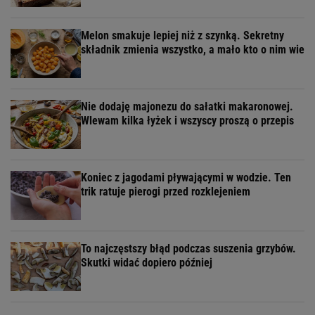
Melon smakuje lepiej niż z szynką. Sekretny
składnik zmienia wszystko, a mało kto o nim wie
Nie dodaję majonezu do sałatki makaronowej.
Wlewam kilka łyżek i wszyscy proszą o przepis
Koniec z jagodami pływającymi w wodzie. Ten
trik ratuje pierogi przed rozklejeniem
To najczęstszy błąd podczas suszenia grzybów.
Skutki widać dopiero później