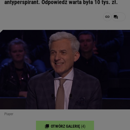
antyperspirant. Odpowiedź warta była 10 tys. zł.
Player
OTWÓRZ GALERIĘ
(4)