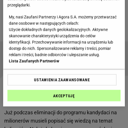
emitowanym na antenie TVN, swoją grę rozpoczęła
przeglądarki.
Aneta Gardecka. Uczestniczka nie bez problemów
My, nasi Zaufani Partnerzy i Agora S.A. możemy przetwarzać
dotarła do pytania za 10 tys. zł, które dotyczyło
dane osobowe w następujących celach:
popularnego produktu spożywczego.
Użycie dokładnych danych geolokalizacyjnych. Aktywne
skanowanie charakterystyki urządzenia do celów
identyfikacji. Przechowywanie informacji na urządzeniu lub
dostęp do nich. Spersonalizowane reklamy i treści, pomiar
W "Milionerach" padło podchwytliwe pytanie o
reklam i treści, badnie odbiorców i ulepszanie usług.
agrest
Lista Zaufanych Partnerów
USTAWIENIA ZAAWANSOWANE
"Milionerzy". Uczestniczka poradziła sobie z
AKCEPTUJĘ
dwoma kulinarnymi pytaniami
Już podczas eliminacji do programu kandydaci na
milionerów musieli popisać się wiedzą na temat