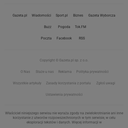
Gazeta.pl
Wiadomości
Sport.pl
Biznes
Gazeta Wyborcza
Buzz
Pogoda
Tok.FM
Poczta
Facebook
RSS
Copyright © Gazeta.pl sp. z o.o.
O Nas
Staże u nas
Reklama
Polityka prywatności
Wszystkie artykuły
Zasady korzystania z portalu
Zgłoś uwagi
Ustawienia prywatności
Właściciel niniejszego serwisu nie wyraża zgody na zwielokrotnianie ani inne
korzystanie z utworów rozpowszechnionych w tym serwisie, w celu
eksploracji tekstów i danych. Więcej informacji w