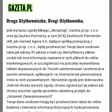
Droga Użytkowniczko, Drogi Użytkowniku,
Więcej podobnych artykułów znajdziesz na stronie
jeśli wyrazisz zgodę klikając „Akceptuję”, Gazeta.pl sp. z o.o.
głównej
Gazeta.pl
.
oraz jej Zaufani Partnerzy, w tym [
676
] Zaufanych Partnerów
IAB, jak również Agora S.A. będąca spółką powiązaną z
Gazeta.pl sp. z o.o., będą przetwarzać Twoje dane osobowe
takie jak adresy IP, adresy e-mail czy identyfikatory plików
cookie lub inne informacje zapisane w tych plikach do celów
marketingowych, w szczególności na potrzeby wyświetlania
reklam dopasowanych do Twoich zainteresowań i preferencji w
swoich serwisach, aplikacjach i w Internecie lub personalizacji
treści w nich wyświetlanych. Wyrażenie zgody jest dobrowolne.
Jeśli nie chcesz wyrazić zgody, chcesz ograniczyć jej zakres lub
chcesz wycofać zgodę uprzednio udzieloną przejdź do
„Ustawień Zaawansowanych”.
Twoje dane osobowe mogą być przetwarzane także do celów
badania i mierzenia informacji dotyczących funkcjonowania