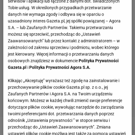
serwisów i aplikacji lub łączone z danymi dot. świadczonych
Tobie usług. W określonych przypadkach przetwarzanie
danych nie wymaga zgody i odbywa się w oparciu o
uzasadniony interes Gazeta.pl, jej spółki powiązanej – Agora
S.A. – lub Zaufanych Partnerów. Takiemu przetwarzaniu
możesz się sprzeciwić, przechodząc do „Ustawień
Zaawansowanych” lub przez kontakt z administratorem – w
zależności od zakresu sprzeciwu i podmiotu, wobec którego
jest kierowany. Więcej informacji o przetwarzaniu danych
osobowych znajdziesz w dokumencie
Polityka Prywatności
Gazeta.pl
i
Polityka Prywatności Agora S.A.
Klikając „Akceptuję” wyrażasz też zgodę na zainstalowanie i
przechowywanie plików cookie Gazeta.pl sp. z o.o., jej
Zaufanych Partnerów i Agora S.A. na Twoim urządzeniu
końcowym. Możesz w każdej chwili zmienić swoje preferencje
dotyczące plików cookie, wywołując narzędzie do zarządzania
twoimi preferencjami dot. przetwarzania danych poprzez
odnośnik „Ustawienia prywatności ” w stopce serwisu i
przechodząc do „Ustawień Zaawansowanych”. Zmiana
W poniedziałkowym odcinku programu "Milionerzy"
ustawień plików cookie możliwa jest także za pomocą ustawień