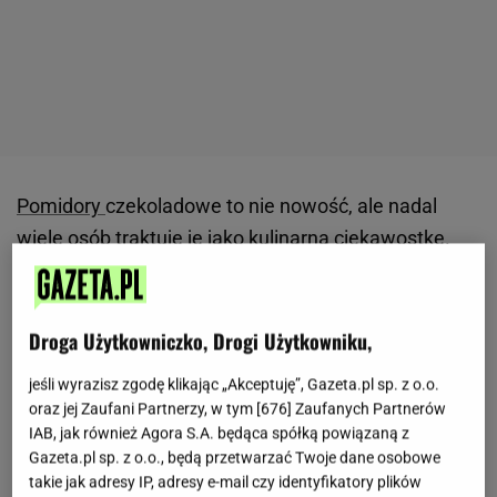
Pomidory
czekoladowe to nie nowość, ale nadal
wiele osób traktuje je jako kulinarną ciekawostkę.
Charakteryzują się nietypową, ciemną skórką z
odcieniami brązu, bordo i zieleni oraz wyrazistym,
słodko-wytrawnym smakiem, który wyróżnia je na
Droga Użytkowniczko, Drogi Użytkowniku,
tle klasków.
Najbardziej znane odmiany to m.in.
jeśli wyrazisz zgodę klikając „Akceptuję”, Gazeta.pl sp. z o.o.
Black Krim, Cherokee Chocolate, Indigo Rose i Paul
oraz jej Zaufani Partnerzy, w tym [
676
] Zaufanych Partnerów
Robeson. Nazwy mogą brzmieć egzotycznie, ale
IAB, jak również Agora S.A. będąca spółką powiązaną z
Gazeta.pl sp. z o.o., będą przetwarzać Twoje dane osobowe
uprawa nie różni się znacznie od tych, które jemy na
takie jak adresy IP, adresy e-mail czy identyfikatory plików
co dzień. W Polsce coraz częściej trafiają do