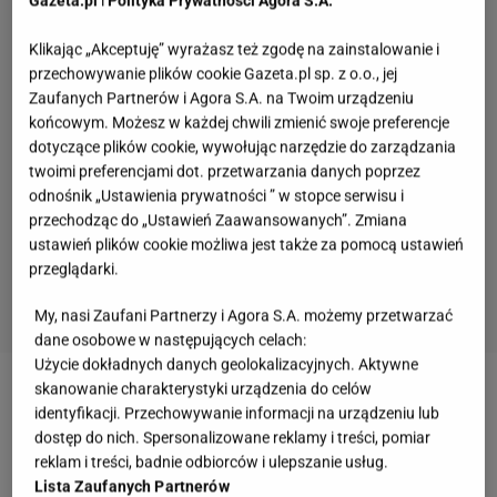
Gazeta.pl
i
Polityka Prywatności Agora S.A.
Klikając „Akceptuję” wyrażasz też zgodę na zainstalowanie i
przechowywanie plików cookie Gazeta.pl sp. z o.o., jej
Zaufanych Partnerów i Agora S.A. na Twoim urządzeniu
końcowym. Możesz w każdej chwili zmienić swoje preferencje
dotyczące plików cookie, wywołując narzędzie do zarządzania
twoimi preferencjami dot. przetwarzania danych poprzez
odnośnik „Ustawienia prywatności ” w stopce serwisu i
przechodząc do „Ustawień Zaawansowanych”. Zmiana
ustawień plików cookie możliwa jest także za pomocą ustawień
przeglądarki.
My, nasi Zaufani Partnerzy i Agora S.A. możemy przetwarzać
dane osobowe w następujących celach:
Użycie dokładnych danych geolokalizacyjnych. Aktywne
skanowanie charakterystyki urządzenia do celów
Zobacz wideo
Wpływają na libido i potencję, a także
identyfikacji. Przechowywanie informacji na urządzeniu lub
zapobiegają nowotworom. Cudowne pomidory!
dostęp do nich. Spersonalizowane reklamy i treści, pomiar
reklam i treści, badnie odbiorców i ulepszanie usług.
Lista Zaufanych Partnerów