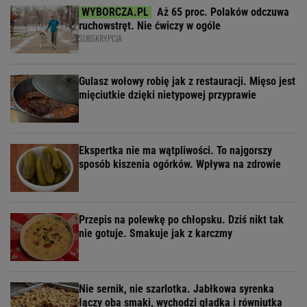
Aż 65 proc. Polaków odczuwa
ruchowstręt. Nie ćwiczy w ogóle
SUBSKRYPCJA
Gulasz wołowy robię jak z restauracji. Mięso jest
mięciutkie dzięki nietypowej przyprawie
Ekspertka nie ma wątpliwości. To najgorszy
sposób kiszenia ogórków. Wpływa na zdrowie
Przepis na polewkę po chłopsku. Dziś nikt tak
nie gotuje. Smakuje jak z karczmy
Nie sernik, nie szarlotka. Jabłkowa syrenka
łączy oba smaki, wychodzi gładka i równiutka