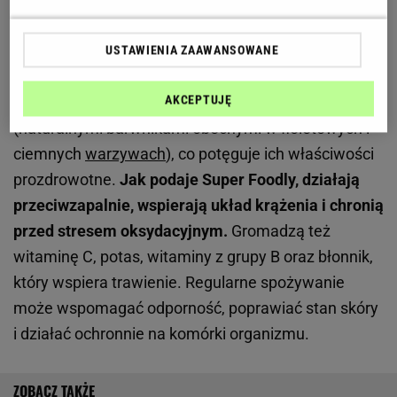
Czy pomidory czekoladowe są zdrowe? W ciemnej
skórce kryje się więcej, niż się wydaje
USTAWIENIA ZAAWANSOWANE
Zawierają likopen, silny przeciwutleniacz, który w tej
AKCEPTUJĘ
odmianie występuje w połączeniu z antocyjanami
(naturalnymi barwnikami obecnymi w fioletowych i
ciemnych
warzywach
), co potęguje ich właściwości
prozdrowotne.
Jak podaje Super Foodly, działają
przeciwzapalnie, wspierają układ krążenia i chronią
przed stresem oksydacyjnym.
Gromadzą też
witaminę C, potas, witaminy z grupy B oraz błonnik,
który wspiera trawienie. Regularne spożywanie
może wspomagać odporność, poprawiać stan skóry
i działać ochronnie na komórki organizmu.