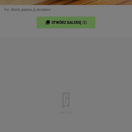
Fot. iStock, pamela_d_mcadams
OTWÓRZ GALERIĘ
(3)