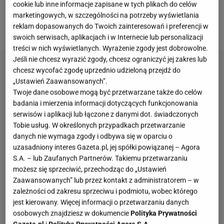
cookie lub inne informacje zapisane w tych plikach do celów
ogrodów i na targi, a ich wszechstronność w kuchni i
marketingowych, w szczególności na potrzeby wyświetlania
reklam dopasowanych do Twoich zainteresowań i preferencji w
korzyści zdrowotne przekonują nawet sceptyków.
swoich serwisach, aplikacjach i w Internecie lub personalizacji
treści w nich wyświetlanych. Wyrażenie zgody jest dobrowolne.
Jeśli nie chcesz wyrazić zgody, chcesz ograniczyć jej zakres lub
chcesz wycofać zgodę uprzednio udzieloną przejdź do
„Ustawień Zaawansowanych”.
Twoje dane osobowe mogą być przetwarzane także do celów
badania i mierzenia informacji dotyczących funkcjonowania
serwisów i aplikacji lub łączone z danymi dot. świadczonych
Tobie usług. W określonych przypadkach przetwarzanie
danych nie wymaga zgody i odbywa się w oparciu o
uzasadniony interes Gazeta.pl, jej spółki powiązanej – Agora
S.A. – lub Zaufanych Partnerów. Takiemu przetwarzaniu
możesz się sprzeciwić, przechodząc do „Ustawień
Zaawansowanych” lub przez kontakt z administratorem – w
zależności od zakresu sprzeciwu i podmiotu, wobec którego
jest kierowany. Więcej informacji o przetwarzaniu danych
osobowych znajdziesz w dokumencie
Polityka Prywatności