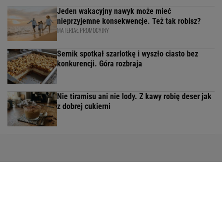
Jeden wakacyjny nawyk może mieć
nieprzyjemne konsekwencje. Też tak robisz?
MATERIAŁ PROMOCYJNY
Sernik spotkał szarlotkę i wyszło ciasto bez
konkurencji. Góra rozbraja
Nie tiramisu ani nie lody. Z kawy robię deser jak
z dobrej cukierni