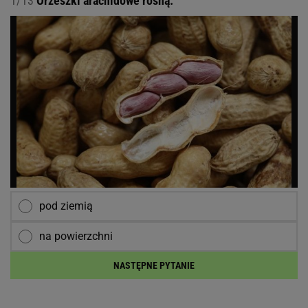
1/13
Orzeszki arachidowe rosną:
pod ziemią
na powierzchni
NASTĘPNE PYTANIE