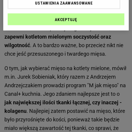
USTAWIENIA ZAAWANSOWANE
Ten fragment
to łopatka wieprzowa
. Dlaczego
akurat ona? Chodzi o tłuszcz, który uznawany jest za
AKCEPTUJĘ
nośnik smaku. W łopatce jest go na tyle dużo, że
zapewni kotletom mielonym soczystość oraz
wilgotność
. A to bardzo ważne, bo przecież nikt nie
chce jeść przesuszonego i twardego mięsa.
O tym, jak wybierać mięso na kotlety mielone, mówił
m.in. Jurek Sobieniak, który razem z Andrzejem
Andrzejczakiem prowadzi program "M jak mięso" na
Canal+ kuchnia. Jego zdaniem najlepsze jest to o
jak największej ilości tkanki łącznej, czy inaczej -
kolagenu
. Najlepiej zatem postawić na mięso, które
było przyrośnięte do kości, ponieważ takie będzie
miało większą zawartość tej tkanki, co sprawi, że