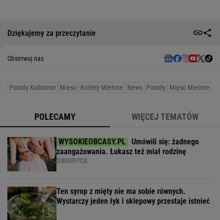
Dziękujemy za przeczytanie
Obserwuj nas
Porady Kulinarne
Mięso
Kotlety Mielone
News
Porady
Mięso Mielone
POLECAMY
WIĘCEJ TEMATÓW
Umówili się: żadnego
zaangażowania. Łukasz też miał rodzinę
SUBSKRYPCJA
Ten syrop z mięty nie ma sobie równych.
Wystarczy jeden łyk i sklepowy przestaje istnieć