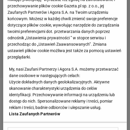
przechowywanie plików cookie Gazeta.pl sp. z o.o., jej
Zaufanych Partnerów i Agora S.A. na Twoim urządzeniu
końcowym. Możesz w każdej chwili zmienić swoje preferencje
dotyczące plików cookie, wywołując narzędzie do zarządzania
twoimi preferencjami dot. przetwarzania danych poprzez
odnośnik „Ustawienia prywatności ” w stopce serwisu i
przechodząc do „Ustawień Zaawansowanych”. Zmiana
ustawień plików cookie możliwa jest także za pomocą ustawień
przeglądarki.
My, nasi Zaufani Partnerzy i Agora S.A. możemy przetwarzać
dane osobowe w następujących celach:
Użycie dokładnych danych geolokalizacyjnych. Aktywne
skanowanie charakterystyki urządzenia do celów
Zobacz wideo
Zobacz nasz przepis na kotlety
identyfikacji. Przechowywanie informacji na urządzeniu lub
mielone
dostęp do nich. Spersonalizowane reklamy i treści, pomiar
reklam i treści, badnie odbiorców i ulepszanie usług.
Lista Zaufanych Partnerów
Najlepsze mięso na kotlety mielone. Z niego wyjdą
miękkie i soczyste