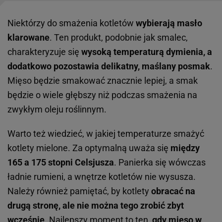
Niektórzy do smażenia kotletów
wybierają masło
klarowane
. Ten produkt, podobnie jak smalec,
charakteryzuje się
wysoką temperaturą dymienia, a
dodatkowo pozostawia delikatny, maślany posmak
.
Mięso będzie smakować znacznie lepiej, a smak
będzie o wiele głębszy niż podczas smażenia na
zwykłym oleju roślinnym.
Warto też wiedzieć, w jakiej temperaturze smażyć
kotlety mielone. Za optymalną uważa się
między
165 a 175 stopni Celsjusza
. Panierka się wówczas
ładnie rumieni, a wnętrze kotletów nie wysusza.
Należy również pamiętać, by kotlety
obracać na
drugą stronę, ale nie można tego zrobić zbyt
wcześnie
. Najlepszy moment to ten,
gdy mięso w