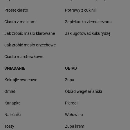
Proste ciasto
Potrawy z cukinii
Ciasto z malinami
Zapiekanka ziemniaczana
Jak zrobić masło klarowane
Jak ugotować kukurydzę
Jak zrobić masło orzechowe
Ciasto marchewkowe
ŚNIADANIE
OBIAD
Koktajle owocowe
Zupa
Omlet
Obiad wegetariański
Kanapka
Pierogi
Naleśniki
Wołowina
Tosty
Zupa krem