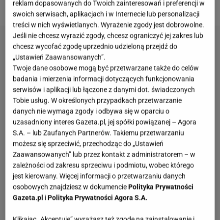
precyzując, z konkretnego fragmentu tuszy.
reklam dopasowanych do Twoich zainteresowań i preferencji w
swoich serwisach, aplikacjach i w Internecie lub personalizacji
treści w nich wyświetlanych. Wyrażenie zgody jest dobrowolne.
Jeśli nie chcesz wyrazić zgody, chcesz ograniczyć jej zakres lub
chcesz wycofać zgodę uprzednio udzieloną przejdź do
„Ustawień Zaawansowanych”.
Twoje dane osobowe mogą być przetwarzane także do celów
badania i mierzenia informacji dotyczących funkcjonowania
serwisów i aplikacji lub łączone z danymi dot. świadczonych
Tobie usług. W określonych przypadkach przetwarzanie
danych nie wymaga zgody i odbywa się w oparciu o
uzasadniony interes Gazeta.pl, jej spółki powiązanej – Agora
S.A. – lub Zaufanych Partnerów. Takiemu przetwarzaniu
możesz się sprzeciwić, przechodząc do „Ustawień
Zaawansowanych” lub przez kontakt z administratorem – w
zależności od zakresu sprzeciwu i podmiotu, wobec którego
jest kierowany. Więcej informacji o przetwarzaniu danych
osobowych znajdziesz w dokumencie
Polityka Prywatności
Gazeta.pl
i
Polityka Prywatności Agora S.A.
Klikając „Akceptuję” wyrażasz też zgodę na zainstalowanie i