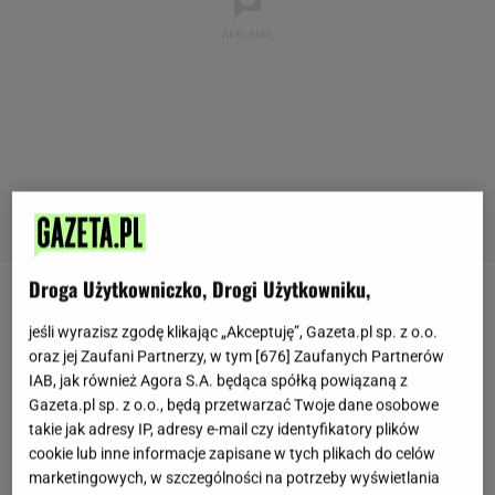
Droga Użytkowniczko, Drogi Użytkowniku,
Wybór odpowiedniego mięsa na
kotlety
mielone
to
jeśli wyrazisz zgodę klikając „Akceptuję”, Gazeta.pl sp. z o.o.
już więcej niż połowa sukcesu
. Choć oczywiście
oraz jej Zaufani Partnerzy, w tym [
676
] Zaufanych Partnerów
można je zrobić zarówno z drobiu, jak i z
IAB, jak również Agora S.A. będąca spółką powiązaną z
Gazeta.pl sp. z o.o., będą przetwarzać Twoje dane osobowe
wieprzowiny
czy mieszanki wołowo-wieprzowej, to
takie jak adresy IP, adresy e-mail czy identyfikatory plików
eksperci kulinarni przekonują, że
najlepsze kotlety
cookie lub inne informacje zapisane w tych plikach do celów
mielone wychodzą z mięsa wieprzowego
. A
marketingowych, w szczególności na potrzeby wyświetlania