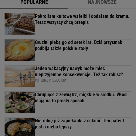
POPULARNE
NAJNOWSZE
Pokroiłam kultowe wafelki i dodałam do kremu.
Teraz wszyscy chcą przepis
Gruzini pieką go od setek lat. Dziś przysmak
podbija także polskie stoły
Jeden wakacyjny nawyk może mieć
nieprzyjemne konsekwencje. Też tak robisz?
MATERIAŁ PROMOCYJNY
Chrupiące z zewnątrz, miękkie w środku. Włosi
mają na to prosty sposób
Nie robię już zapiekanki z cukinii. Ten patent
jest o niebo lepszy