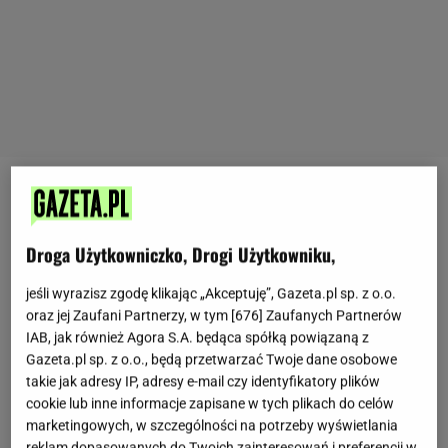
Chłodne miesiące to czas, kiedy wiele osób znacznie
chętniej raczy się gorącą herbatką. Jest prosta w
Droga Użytkowniczko, Drogi Użytkowniku,
przyrządzeniu, wspaniale rozgrzewa i jeszcze lepiej
smakuje.
Możesz dodać do niej co tylko chcesz: sok
jeśli wyrazisz zgodę klikając „Akceptuję”, Gazeta.pl sp. z o.o.
oraz jej Zaufani Partnerzy, w tym [
676
] Zaufanych Partnerów
z cytryny, miód, imbir, maliny, przyprawy korzenne i
IAB, jak również Agora S.A. będąca spółką powiązaną z
znacznie więcej, dzięki czemu stanie się tak
Gazeta.pl sp. z o.o., będą przetwarzać Twoje dane osobowe
pyszna, że na jednym kubku się nie skończy.
takie jak adresy IP, adresy e-mail czy identyfikatory plików
Ponadto herbata jest zdrowa, jednak ze względu na
cookie lub inne informacje zapisane w tych plikach do celów
marketingowych, w szczególności na potrzeby wyświetlania
zawartość kofeiny nie każdy chce i może ją pić. Na
reklam dopasowanych do Twoich zainteresowań i preferencji w