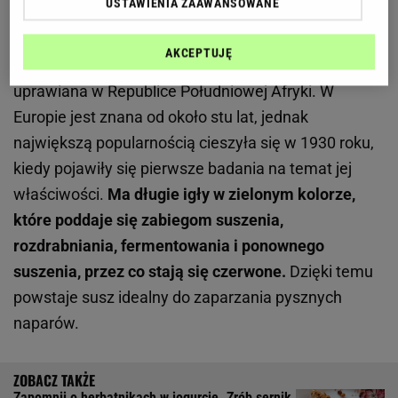
USTAWIENIA ZAAWANSOWANE
roślinę
AKCEPTUJĘ
Rooibos, zwany też czerwonokrzewem, to roślina
uprawiana w Republice Południowej Afryki. W
Europie jest znana od około stu lat, jednak
największą popularnością cieszyła się w 1930 roku,
kiedy pojawiły się pierwsze badania na temat jej
właściwości.
Ma długie igły w zielonym kolorze,
które poddaje się zabiegom suszenia,
rozdrabniania, fermentowania i ponownego
suszenia, przez co stają się czerwone.
Dzięki temu
powstaje susz idealny do zaparzania pysznych
naparów.
Zapomnij o herbatnikach w jogurcie. Zrób sernik