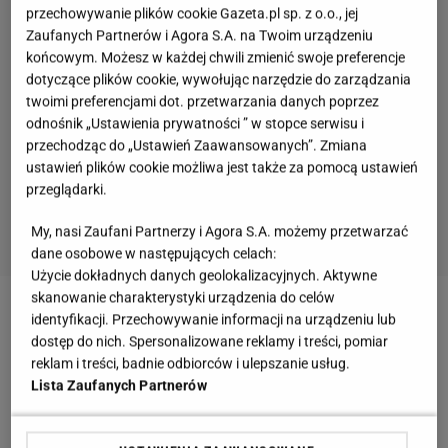
przechowywanie plików cookie Gazeta.pl sp. z o.o., jej
Zaufanych Partnerów i Agora S.A. na Twoim urządzeniu
końcowym. Możesz w każdej chwili zmienić swoje preferencje
dotyczące plików cookie, wywołując narzędzie do zarządzania
twoimi preferencjami dot. przetwarzania danych poprzez
odnośnik „Ustawienia prywatności ” w stopce serwisu i
przechodząc do „Ustawień Zaawansowanych”. Zmiana
ustawień plików cookie możliwa jest także za pomocą ustawień
przeglądarki.
My, nasi Zaufani Partnerzy i Agora S.A. możemy przetwarzać
dane osobowe w następujących celach:
Użycie dokładnych danych geolokalizacyjnych. Aktywne
skanowanie charakterystyki urządzenia do celów
Zobacz wideo
Osad z herbaty? Plamy z sosu?
identyfikacji. Przechowywanie informacji na urządzeniu lub
dostęp do nich. Spersonalizowane reklamy i treści, pomiar
Usuniesz je bez problemu dzięki produktowi, który
reklam i treści, badnie odbiorców i ulepszanie usług.
masz w kuchni
Lista Zaufanych Partnerów
Co pić ciepłego, zamiast herbaty? Sięgnij po tą