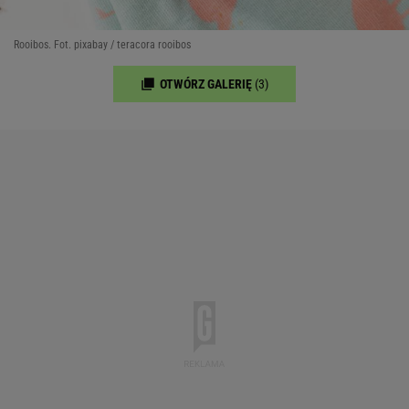
Rooibos. Fot. pixabay / teracora rooibos
OTWÓRZ GALERIĘ
(3)