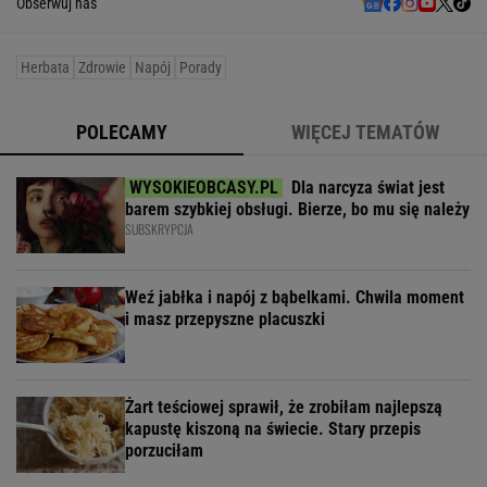
Obserwuj nas
Herbata
Zdrowie
Napój
Porady
POLECAMY
WIĘCEJ TEMATÓW
Dla narcyza świat jest
barem szybkiej obsługi. Bierze, bo mu się należy
SUBSKRYPCJA
Weź jabłka i napój z bąbelkami. Chwila moment
i masz przepyszne placuszki
Żart teściowej sprawił, że zrobiłam najlepszą
kapustę kiszoną na świecie. Stary przepis
porzuciłam