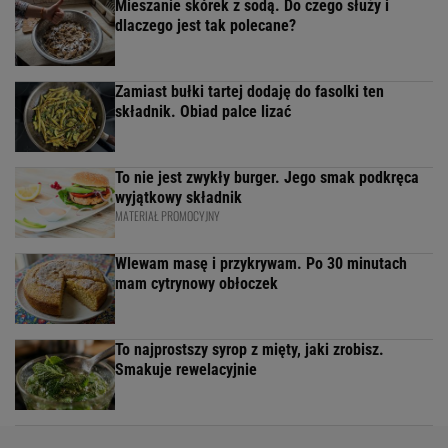
Mieszanie skórek z sodą. Do czego służy i
dlaczego jest tak polecane?
Zamiast bułki tartej dodaję do fasolki ten
składnik. Obiad palce lizać
To nie jest zwykły burger. Jego smak podkręca
wyjątkowy składnik
MATERIAŁ PROMOCYJNY
Wlewam masę i przykrywam. Po 30 minutach
mam cytrynowy obłoczek
To najprostszy syrop z mięty, jaki zrobisz.
Smakuje rewelacyjnie