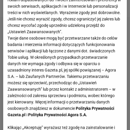
szczęście można zamienić ją na inny napar.
swoich serwisach, aplikacjach i w Internecie lub personalizacji
treści w nich wyświetlanych. Wyrażenie zgody jest dobrowolne.
Jeśli nie chcesz wyrazić zgody, chcesz ograniczyć jej zakres lub
chcesz wycofać zgodę uprzednio udzieloną przejdź do
„Ustawień Zaawansowanych”.
Twoje dane osobowe mogą być przetwarzane także do celów
badania i mierzenia informacji dotyczących funkcjonowania
serwisów i aplikacji lub łączone z danymi dot. świadczonych
Tobie usług. W określonych przypadkach przetwarzanie
danych nie wymaga zgody i odbywa się w oparciu o
uzasadniony interes Gazeta.pl, jej spółki powiązanej – Agora
S.A. – lub Zaufanych Partnerów. Takiemu przetwarzaniu
możesz się sprzeciwić, przechodząc do „Ustawień
Zaawansowanych” lub przez kontakt z administratorem – w
zależności od zakresu sprzeciwu i podmiotu, wobec którego
jest kierowany. Więcej informacji o przetwarzaniu danych
osobowych znajdziesz w dokumencie
Polityka Prywatności
Gazeta.pl
i
Polityka Prywatności Agora S.A.
Klikając „Akceptuję” wyrażasz też zgodę na zainstalowanie i