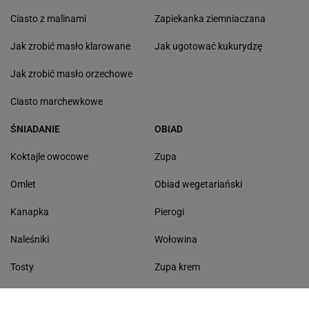
Ciasto z malinami
Zapiekanka ziemniaczana
Jak zrobić masło klarowane
Jak ugotować kukurydzę
Jak zrobić masło orzechowe
Ciasto marchewkowe
ŚNIADANIE
OBIAD
Koktajle owocowe
Zupa
Omlet
Obiad wegetariański
Kanapka
Pierogi
Naleśniki
Wołowina
Tosty
Zupa krem
Racuchy
Filet z kurczaka