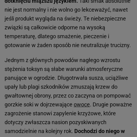
dotknięciu miąższu językiem.
Taki smak absolutnie
nie jest normalny i nie wolno go lekceważyć, nawet
jeśli produkt wygląda na świeży. Te niebezpieczne
związki są całkowicie odporne na wysoką
temperaturę, dlatego smażenie, pieczenie i
gotowanie w żaden sposób nie neutralizuje trucizny.
Jednym z głównych powodów nagłego wzrostu
stężenia toksyn są słabe warunki atmosferyczne
panujące w ogrodzie. Długotrwała susza, uciążliwe
upały lub plagi szkodników zmuszają krzew do
gwałtownej obrony, przez co zaczyna on pompować
gorzkie soki w dojrzewające
owoce
. Drugie poważne
zagrożenie stanowi zapylenie krzyżowe, które
dotyczy zwłaszcza nasion pozyskiwanych
samodzielnie na kolejny rok.
Dochodzi do niego w