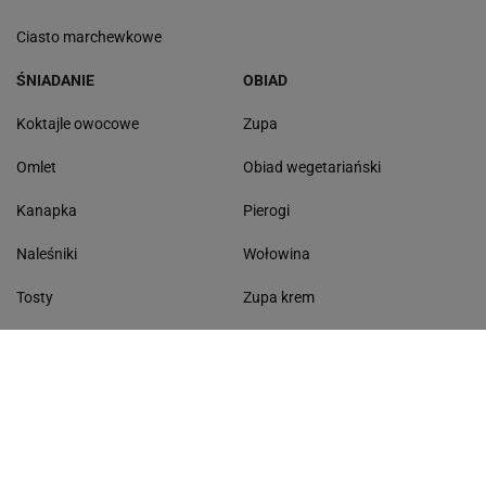
Ciasto marchewkowe
ŚNIADANIE
OBIAD
Koktajle owocowe
Zupa
Omlet
Obiad wegetariański
Kanapka
Pierogi
Naleśniki
Wołowina
Tosty
Zupa krem
Racuchy
Filet z kurczaka
Miód lipowy
Sałatka szwajcarska
Masło czosnkowe
Dania w 20 minut
KONTAKT