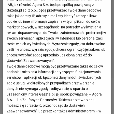
IAB, jak również Agora S.A. będąca spółką powiązaną z
Gazeta.pl sp. z o.o., będą przetwarzać Twoje dane osobowe
takie jak adresy IP, adresy e-mail czy identyfikatory plików
cookie lub inne informacje zapisane w tych plikach do celów
marketingowych, w szczególności na potrzeby wyświetlania
reklam dopasowanych do Twoich zainteresowań i preferencji w
swoich serwisach, aplikacjach i w Internecie lub personalizacji
treści w nich wyświetlanych. Wyrażenie zgody jest dobrowolne.
Jeśli nie chcesz wyrazić zgody, chcesz ograniczyć jej zakres lub
chcesz wycofać zgodę uprzednio udzieloną przejdź do
„Ustawień Zaawansowanych”.
Twoje dane osobowe mogą być przetwarzane także do celów
badania i mierzenia informacji dotyczących funkcjonowania
serwisów i aplikacji lub łączone z danymi dot. świadczonych
Tobie usług. W określonych przypadkach przetwarzanie
W związku z rosnącą inflacją oraz sytuacją
danych nie wymaga zgody i odbywa się w oparciu o
uzasadniony interes Gazeta.pl, jej spółki powiązanej – Agora
ekonomiczną wielu polskich rodzin, coraz większa
S.A. – lub Zaufanych Partnerów. Takiemu przetwarzaniu
liczba klientów zmuszona jest do bardziej
możesz się sprzeciwić, przechodząc do „Ustawień
rozważnych zakupów oraz oszczędzania. Lidl Polska
Zaawansowanych” lub przez kontakt z administratorem – w