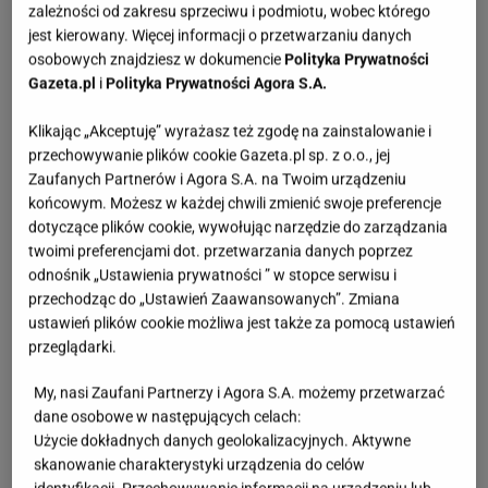
zależności od zakresu sprzeciwu i podmiotu, wobec którego
rozumiejąc tę sytuację, nieustannie dba o to, aby
jest kierowany. Więcej informacji o przetwarzaniu danych
móc oferować klientom wysokiej jakości produkty w
osobowych znajdziesz w dokumencie
Polityka Prywatności
niskiej oraz konkurencyjnej cenie. Obecnie w
Gazeta.pl
i
Polityka Prywatności Agora S.A.
sklepach Lidl Polska, dzięki akcjom takim jak
Klikając „Akceptuję” wyrażasz też zgodę na zainstalowanie i
gratisowe środy z Lidl Plus oraz Tania sobota,
przechowywanie plików cookie Gazeta.pl sp. z o.o., jej
możemy kupić produkty w jeszcze niższych cenach.
Zaufanych Partnerów i Agora S.A. na Twoim urządzeniu
końcowym. Możesz w każdej chwili zmienić swoje preferencje
W poniedziałek 9 stycznia do Lidl Polska powraca
dotyczące plików cookie, wywołując narzędzie do zarządzania
oferta Tygodnia XXL, w trakcie którego klienci będą
twoimi preferencjami dot. przetwarzania danych poprzez
mieli dostęp do korzystniejszych ofert pod
odnośnik „Ustawienia prywatności ” w stopce serwisu i
przechodząc do „Ustawień Zaawansowanych”. Zmiana
względem ceny, ale także gramatury produktu. Sieć
ustawień plików cookie możliwa jest także za pomocą ustawień
zaprasza klientów do kupowania powiększonych
przeglądarki.
opakowań ulubionych marek w korzystnych cenach
My, nasi Zaufani Partnerzy i Agora S.A. możemy przetwarzać
– to doskonała szansa na oszczędne zakupy. Co
dane osobowe w następujących celach:
ważne, posiadacze Karty Dużej Rodziny będą mogli
Użycie dokładnych danych geolokalizacyjnych. Aktywne
skorzystać z 10-procentowej zniżki na ponad 300
skanowanie charakterystyki urządzenia do celów