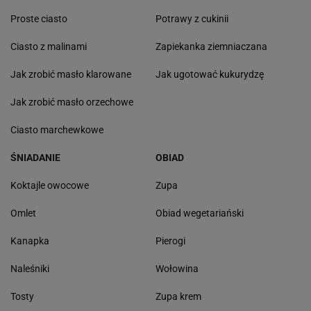
Proste ciasto
Potrawy z cukinii
Ciasto z malinami
Zapiekanka ziemniaczana
Jak zrobić masło klarowane
Jak ugotować kukurydzę
Jak zrobić masło orzechowe
Ciasto marchewkowe
ŚNIADANIE
OBIAD
Koktajle owocowe
Zupa
Omlet
Obiad wegetariański
Kanapka
Pierogi
Naleśniki
Wołowina
Tosty
Zupa krem