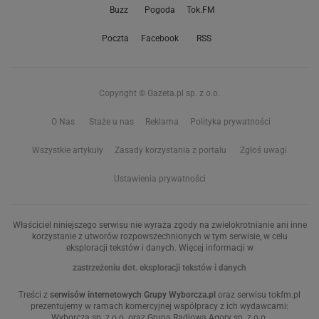
Buzz
Pogoda
Tok.FM
Poczta
Facebook
RSS
Copyright © Gazeta.pl sp. z o.o.
O Nas
Staże u nas
Reklama
Polityka prywatności
Wszystkie artykuły
Zasady korzystania z portalu
Zgłoś uwagi
Ustawienia prywatności
Właściciel niniejszego serwisu nie wyraża zgody na zwielokrotnianie ani inne
korzystanie z utworów rozpowszechnionych w tym serwisie, w celu
eksploracji tekstów i danych. Więcej informacji w
zastrzeżeniu dot. eksploracji tekstów i danych
Treści z
serwisów internetowych Grupy Wyborcza.pl
oraz serwisu tokfm.pl
prezentujemy w ramach komercyjnej współpracy z ich wydawcami:
Wyborcza sp. z o.o. oraz Grupą Radiową Agory sp. z o.o.