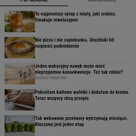
To najprostszy syrop z mięty, jaki zrobisz.
Smakuje rewelacyjnie
Nie pizza i nie zapiekanka. Gruziński hit
rozpieści podniebienie
Jeden wakacyjny nawyk może mieć
nieprzyjemne konsekwencje. Też tak robisz?
MATERIAŁ PROMOCYJNY
Pokroiłam kultowe wafelki i dodałam do kremu.
Teraz wszyscy chcą przepis
Tak wekowane przetwory wytrzymają miesiące.
Kluczowy jest jeden etap