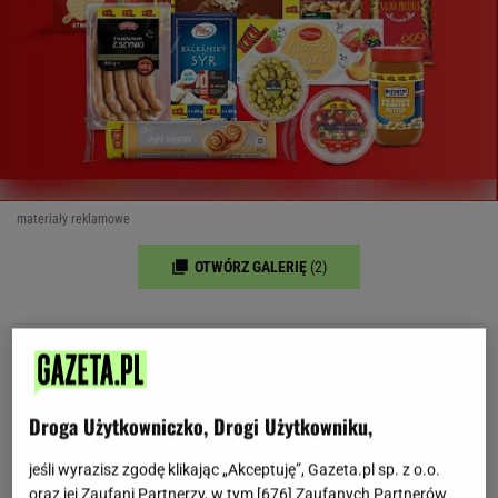
materiały reklamowe
OTWÓRZ GALERIĘ
(2)
Droga Użytkowniczko, Drogi Użytkowniku,
jeśli wyrazisz zgodę klikając „Akceptuję”, Gazeta.pl sp. z o.o.
oraz jej Zaufani Partnerzy, w tym [
676
] Zaufanych Partnerów