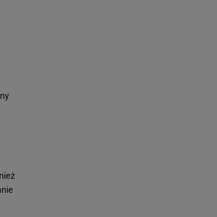
zny
nież
anie