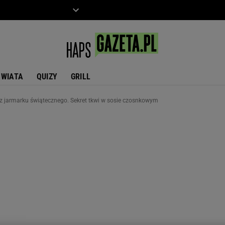
ZIECKO
MOTO
ŚWIATA
QUIZY
GRILL
ak z jarmarku świątecznego. Sekret tkwi w sosie czosnkowym