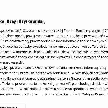
ko, Drogi Użytkowniku,
jąc „Akceptuję”, Gazeta.pl sp. z o.o. oraz jej Zaufani Partnerzy, w tym [
67
.A. będąca spółką powiązaną z Gazeta.pl sp. z o.o., będą przetwarzać T
ail czy identyfikatory plików cookie lub inne informacje zapisane w tych p
gólności na potrzeby wyświetlania reklam dopasowanych do Twoich zain
acjach i w Internecie lub personalizacji treści w nich wyświetlanych. Wyr
cesz wyrazić zgody, chcesz ograniczyć jej zakres lub chcesz wycofać zgo
aawansowanych”.
 być przetwarzane także do celów badania i mierzenia informacji dot
 łączone z danymi dot. świadczonych Tobie usług. W określonych przypad
i odbywa się w oparciu o uzasadniony interes Gazeta.pl, jej spółki powi
. Takiemu przetwarzaniu możesz się sprzeciwić, przechodząc do „Ust
nistratorem – w zależności od zakresu sprzeciwu i podmiotu, wobec które
etwarzaniu danych osobowych znajdziesz w dokumencie
Polityka Prywatn
! Pieczarki z patelni i sos czosnko