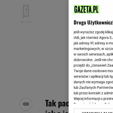
Droga Użytkownicz
jeśli wyrazisz zgodę klika
IAB, jak również Agora S
jak adresy IP, adresy e-m
marketingowych, w szcze
w swoich serwisach, aplik
dobrowolne. Jeśli nie ch
przejdź do „Ustawień Z
Twoje dane osobowe mogą
serwisów i aplikacji lub
danych nie wymaga zgody 
lub Zaufanych Partnerów
lub przez kontakt z admi
Więcej informacji o prz
Tak pachnie grudzień
Prywatności Agora S.A.