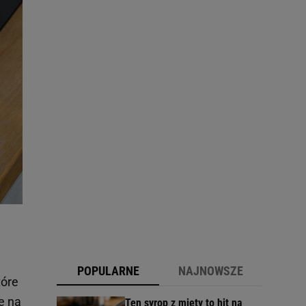
POPULARNE
NAJNOWSZE
tóre
e na
Ten syrop z mięty to hit na