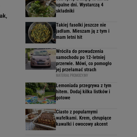
upalne dni. Wystarczą 4
y
składniki
ak,
Takiej fasolki jeszcze nie
jadłam. Mieszam ją z tym i
mam letni hit
Wróciła do prowadzenia
samochodu po 12-letniej
przerwie. Mówi, co pomogło
jej przełamać strach
MATERIAŁ PROMOCYJNY
Lemoniada przegrywa z tym
hitem. Dodaj kilka listków i
gotowe
Ciasto z popularnymi
wafelkami. Krem, chrupiące
kawałki i owocowy akcent