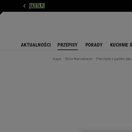
WIADOMOŚCI
NEXT
SPORT
PLOTEK
D
AKTUALNOŚCI
PRZEPISY
PORADY
KUCHNIE 
Haps
Boże Narodzenie
Pieczarki z patelni j