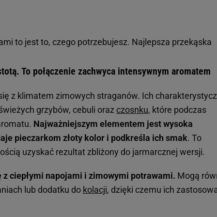
ami to jest to, czego potrzebujesz. Najlepsza przekąska
ostotą. To połączenie zachwyca intensywnym aromatem
 się z klimatem zimowych straganów. Ich charakterystyc
świeżych grzybów, cebuli oraz
czosnku
, które podczas
aromatu.
Najważniejszym elementem jest wysoka
aje pieczarkom złoty kolor i podkreśla ich smak
. To
cią uzyskać rezultat zbliżony do jarmarcznej wersji.
ę z ciepłymi napojami i zimowymi potrawami.
Mogą rów
aniach lub dodatku do
kolacji
, dzięki czemu ich zastosow