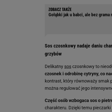
Gołąbki jak u babci, ale bez grama
Sos czosnkowy nadaje daniu cha
grzybów
Delikatny
sos
czosnkowy to nieodł
czosnek i odrobinę cytryny, co n
kontrast, który równoważy smak
można regulować jego intensywnoś
Część osób wzbogaca sos o pietr
charakteru. Dzięki temu pieczark