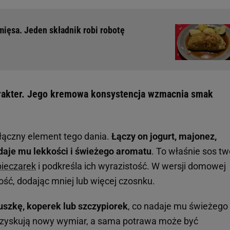
 mięsa. Jeden składnik robi robotę
rakter. Jego kremowa konsystencja wzmacnia smak
ączny element tego dania.
Łączy on jogurt, majonez,
adaje mu lekkości i świeżego aromatu
. To właśnie sos tw
pieczarek
i podkreśla ich wyrazistość. W wersji domowej
ć, dodając mniej lub więcej czosnku.
uszkę, koperek lub szczypiorek
, co nadaje mu świeżego
i zyskują nowy wymiar, a sama potrawa może być