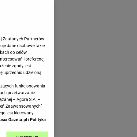
6
] Zaufanych Partnerów
woje dane osobowe takie
likach do celów
teresowań i preferencji
ażenie zgody jest
dę uprzednio udzieloną
yczących funkcjonowania
kach przetwarzanie
ązanej – Agora S.A. –
awień Zaawansowanych”
go jest kierowany.
ości Gazeta.pl
i
Polityka
wy