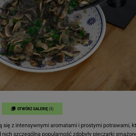
OTWÓRZ GALERIĘ
(5)
zą się z intensywnymi aromatami i prostymi potrawami, k
 nich szczególną popularność zdobyły pieczarki smażon