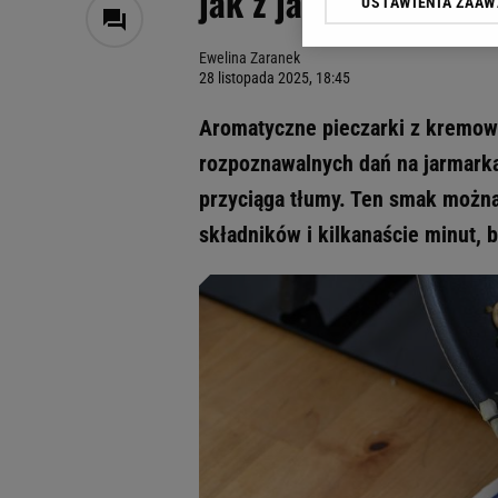
jak z jarmarku bożo
USTAWIENIA ZAA
Klikając „Akceptuję” wyra
Zaufanych Partnerów i A
Ewelina Zaranek
dotyczące plików cookie,
28 listopada 2025, 18:45
odnośnik „Ustawienia pr
plików cookie możliwa je
Aromatyczne pieczarki z kremow
My, nasi Zaufani Partne
rozpoznawalnych dań na jarmarka
Użycie dokładnych danych
przyciąga tłumy. Ten smak można
Przechowywanie informacji
badnie odbiorców i uleps
składników i kilkanaście minut, 