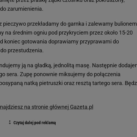
do zarumienienia.
z pieczywo przekładamy do garnka i zalewamy bulionem
 na średnim ogniu pod przykryciem przez około 15-20
 Pod koniec gotowania doprawiamy przyprawami do
o przestudzenia.
endujemy ją na gładką, jednolitą masę. Następnie dodaj
ego sera. Zupę ponownie miksujemy do połączenia
posypaną natką pietruszki oraz resztą tartego sera. Będz
najdziesz na stronie głównej Gazeta.pl