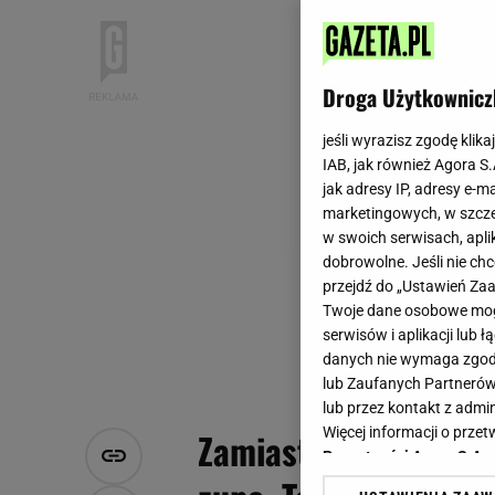
Droga Użytkownicz
jeśli wyrazisz zgodę klika
IAB, jak również Agora S
jak adresy IP, adresy e-m
marketingowych, w szcze
w swoich serwisach, aplik
dobrowolne. Jeśli nie ch
przejdź do „Ustawień Z
Twoje dane osobowe mogą
serwisów i aplikacji lub
danych nie wymaga zgody 
lub Zaufanych Partnerów
lub przez kontakt z admi
Więcej informacji o prz
Zamiast wyrzucać cze
Prywatności Agora S.A.