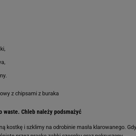
ki,
wa,
ny.
łowy z chipsami z buraka
o waste. Chleb należy podsmażyć
ą kostkę i szklimy na odrobinie masła klarowanego. Gd
śnięte przez praskę ząbki czosnku oraz pokruszony,