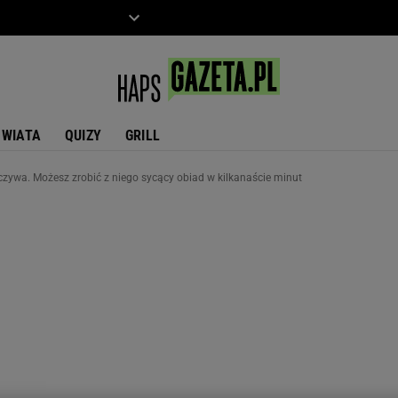
ZIECKO
MOTO
ŚWIATA
QUIZY
GRILL
czywa. Możesz zrobić z niego sycący obiad w kilkanaście minut