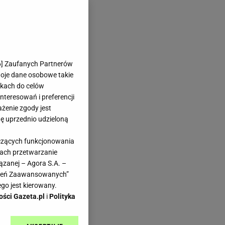
6
] Zaufanych Partnerów
woje dane osobowe takie
likach do celów
teresowań i preferencji
ażenie zgody jest
dę uprzednio udzieloną
yczących funkcjonowania
kach przetwarzanie
ązanej – Agora S.A. –
awień Zaawansowanych”
go jest kierowany.
ości Gazeta.pl
i
Polityka