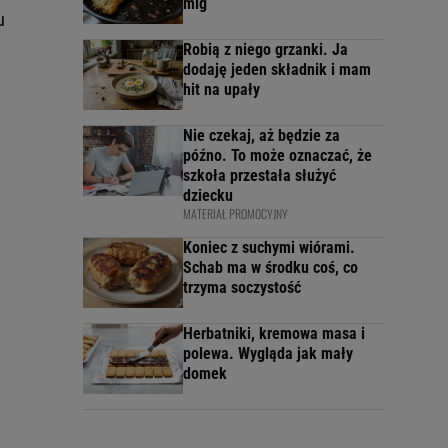
mig
u
Robią z niego grzanki. Ja
dodaję jeden składnik i mam
hit na upały
Nie czekaj, aż będzie za
późno. To może oznaczać, że
szkoła przestała służyć
dziecku
MATERIAŁ PROMOCYJNY
Koniec z suchymi wiórami.
Schab ma w środku coś, co
trzyma soczystość
Herbatniki, kremowa masa i
polewa. Wygląda jak mały
domek