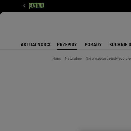
WIADOMOŚCI
NEXT
SPORT
PLOTEK
D
AKTUALNOŚCI
PRZEPISY
PORADY
KUCHNIE 
Haps
Naturalnie
Nie wyrzucaj czerstwego pie