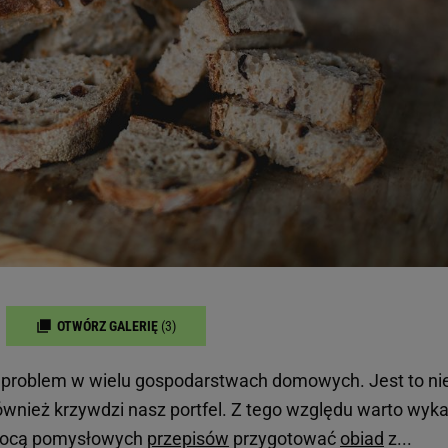
OTWÓRZ GALERIĘ
(3)
 problem w wielu gospodarstwach domowych. Jest to ni
również krzywdzi nasz portfel. Z tego względu warto wyk
omocą pomysłowych
przepisów
przygotować
obiad
z...