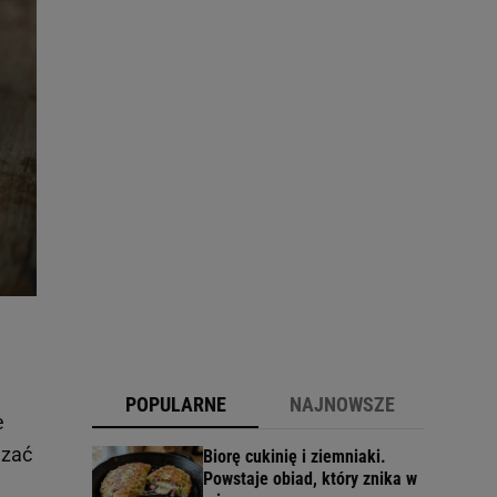
POPULARNE
NAJNOWSZE
e
azać
Biorę cukinię i ziemniaki.
Powstaje obiad, który znika w