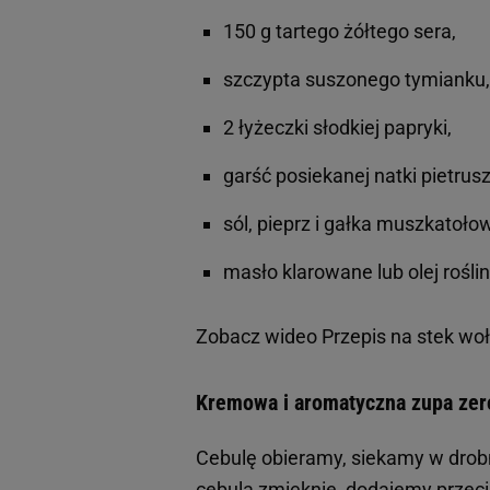
150 g tartego żółtego sera,
szczypta suszonego tymianku,
2 łyżeczki słodkiej papryki,
garść posiekanej natki pietrusz
sól, pieprz i gałka muszkatoło
masło klarowane lub olej roślin
Zobacz wideo
Przepis na stek wo
Kremowa i aromatyczna zupa zer
Cebulę obieramy, siekamy w drobn
cebula zmięknie, dodajemy przeci