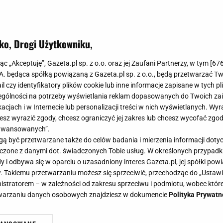
ko, Drogi Użytkowniku,
jąc „Akceptuję”, Gazeta.pl sp. z o.o. oraz jej Zaufani Partnerzy, w tym [
67
.A. będąca spółką powiązaną z Gazeta.pl sp. z o.o., będą przetwarzać T
ail czy identyfikatory plików cookie lub inne informacje zapisane w tych p
gólności na potrzeby wyświetlania reklam dopasowanych do Twoich zain
acjach i w Internecie lub personalizacji treści w nich wyświetlanych. Wyr
cesz wyrazić zgody, chcesz ograniczyć jej zakres lub chcesz wycofać zgo
aawansowanych”.
 być przetwarzane także do celów badania i mierzenia informacji dot
 łączone z danymi dot. świadczonych Tobie usług. W określonych przypad
i odbywa się w oparciu o uzasadniony interes Gazeta.pl, jej spółki powi
. Takiemu przetwarzaniu możesz się sprzeciwić, przechodząc do „Ust
nistratorem – w zależności od zakresu sprzeciwu i podmiotu, wobec które
etwarzaniu danych osobowych znajdziesz w dokumencie
Polityka Prywatn
rstwy chleb, zrób z niego pyszną