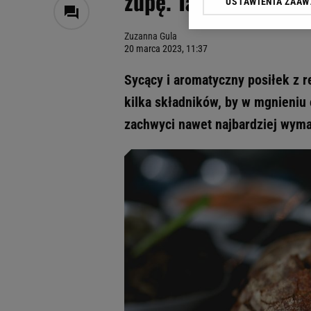
zupę. Taki obiad prz
USTAWIENIA ZAA
Klikając „Akceptuję” wyra
Zaufanych Partnerów i A
Zuzanna Gula
dotyczące plików cookie,
20 marca 2023, 11:37
odnośnik „Ustawienia pr
plików cookie możliwa je
Sycący i aromatyczny posiłek z r
My, nasi Zaufani Partne
kilka składników, by w mgnieniu
Użycie dokładnych danych
zachwyci nawet najbardziej wyma
Przechowywanie informacji
badnie odbiorców i uleps