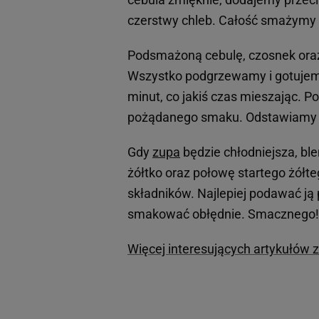
czerstwy chleb. Całość smażymy 
Podsmażoną cebulę, czosnek ora
Wszystko podgrzewamy i gotujemy
minut, co jakiś czas mieszając.
pożądanego smaku. Odstawiamy d
Gdy
zupa
będzie chłodniejsza, bl
żółtko oraz połowę startego żółt
składników. Najlepiej podawać ją 
smakować obłędnie. Smacznego!
Więcej interesujących artykułów z