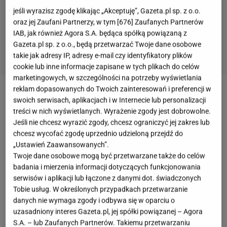
jeśli wyrazisz zgodę klikając „Akceptuję”, Gazeta.pl sp. z o.o.
oraz jej Zaufani Partnerzy, w tym [
676
] Zaufanych Partnerów
IAB, jak również Agora S.A. będąca spółką powiązaną z
Gazeta.pl sp. z o.o., będą przetwarzać Twoje dane osobowe
takie jak adresy IP, adresy e-mail czy identyfikatory plików
cookie lub inne informacje zapisane w tych plikach do celów
marketingowych, w szczególności na potrzeby wyświetlania
reklam dopasowanych do Twoich zainteresowań i preferencji w
Czymże jest pleskawica? Najprościej rzecz ujmując,
swoich serwisach, aplikacjach i w Internecie lub personalizacji
to po prostu
bałkański burger z grilla
. Jeśli jednak
treści w nich wyświetlanych. Wyrażenie zgody jest dobrowolne.
Jeśli nie chcesz wyrazić zgody, chcesz ograniczyć jej zakres lub
chcemy powiedzieć o tym daniu coś więcej, to
chcesz wycofać zgodę uprzednio udzieloną przejdź do
zacznijmy od jednego słowa - smak. Pleskawica to
„Ustawień Zaawansowanych”.
zdecydowanie
coś więcej niż kotlet z rusztu
. Swój
Twoje dane osobowe mogą być przetwarzane także do celów
badania i mierzenia informacji dotyczących funkcjonowania
smak zawdzięcza połączeniu mięs, w oryginale są to
serwisów i aplikacji lub łączone z danymi dot. świadczonych
wołowina i baranina. Nie może zabraknąć także
Tobie usług. W określonych przypadkach przetwarzanie
przypraw
i cebuli. Jednak zanim położysz
danych nie wymaga zgody i odbywa się w oparciu o
uzasadniony interes Gazeta.pl, jej spółki powiązanej – Agora
pleskawicę na grillowym ruszcie, uzbrój się w
S.A. – lub Zaufanych Partnerów. Takiemu przetwarzaniu