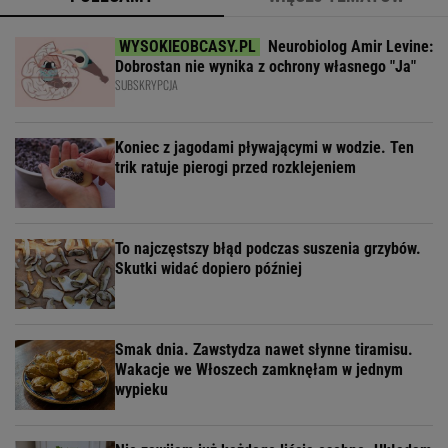
Neurobiolog Amir Levine:
Dobrostan nie wynika z ochrony własnego "Ja"
SUBSKRYPCJA
Koniec z jagodami pływającymi w wodzie. Ten
trik ratuje pierogi przed rozklejeniem
To najczęstszy błąd podczas suszenia grzybów.
Skutki widać dopiero później
Smak dnia. Zawstydza nawet słynne tiramisu.
Wakacje we Włoszech zamknęłam w jednym
wypieku