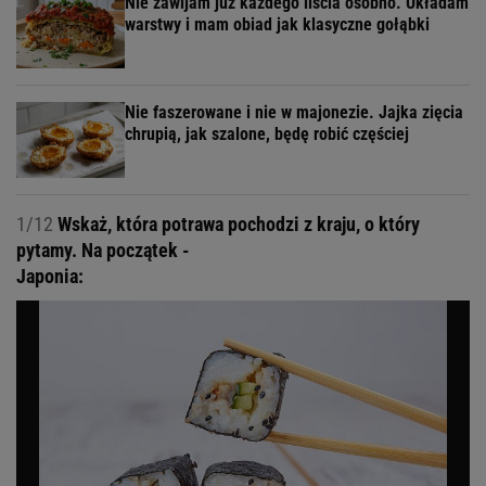
Nie zawijam już każdego liścia osobno. Układam
warstwy i mam obiad jak klasyczne gołąbki
Nie faszerowane i nie w majonezie. Jajka zięcia
chrupią, jak szalone, będę robić częściej
1/12
Wskaż, która potrawa pochodzi z kraju, o który
pytamy. Na początek -
Japonia: