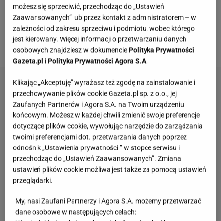
cierpliwość. Posiekane i wymieszane z przyprawami
możesz się sprzeciwić, przechodząc do „Ustawień
mięso powinno się wysłać
do lodówki na
Zaawansowanych” lub przez kontakt z administratorem – w
zależności od zakresu sprzeciwu i podmiotu, wobec którego
przynajmniej dobę.
Jeśli masz więcej czasu, to
jest kierowany. Więcej informacji o przetwarzaniu danych
dobrze - może akurat pogoda się poprawi.
osobowych znajdziesz w dokumencie
Polityka Prywatności
Gazeta.pl
i
Polityka Prywatności Agora S.A.
Klikając „Akceptuję” wyrażasz też zgodę na zainstalowanie i
przechowywanie plików cookie Gazeta.pl sp. z o.o., jej
Zaufanych Partnerów i Agora S.A. na Twoim urządzeniu
końcowym. Możesz w każdej chwili zmienić swoje preferencje
dotyczące plików cookie, wywołując narzędzie do zarządzania
twoimi preferencjami dot. przetwarzania danych poprzez
odnośnik „Ustawienia prywatności ” w stopce serwisu i
przechodząc do „Ustawień Zaawansowanych”. Zmiana
ustawień plików cookie możliwa jest także za pomocą ustawień
przeglądarki.
My, nasi Zaufani Partnerzy i Agora S.A. możemy przetwarzać
dane osobowe w następujących celach: