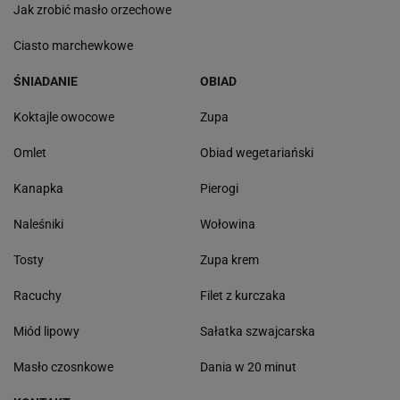
Jak zrobić masło orzechowe
Ciasto marchewkowe
ŚNIADANIE
OBIAD
Koktajle owocowe
Zupa
Omlet
Obiad wegetariański
Kanapka
Pierogi
Naleśniki
Wołowina
Tosty
Zupa krem
Racuchy
Filet z kurczaka
Miód lipowy
Sałatka szwajcarska
Masło czosnkowe
Dania w 20 minut