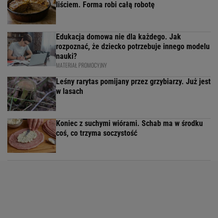
liściem. Forma robi całą robotę
Edukacja domowa nie dla każdego. Jak
rozpoznać, że dziecko potrzebuje innego modelu
nauki?
MATERIAŁ PROMOCYJNY
Leśny rarytas pomijany przez grzybiarzy. Już jest
w lasach
Koniec z suchymi wiórami. Schab ma w środku
coś, co trzyma soczystość