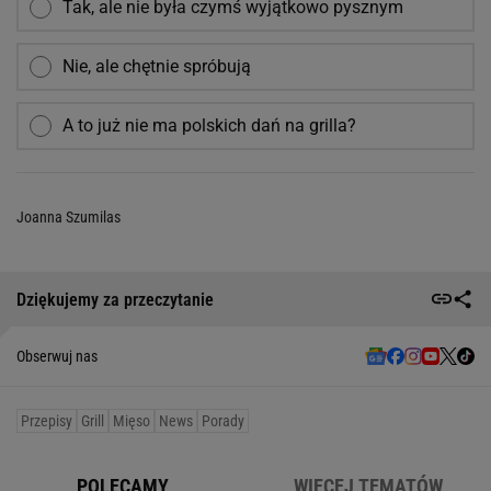
Tak, ale nie była czymś wyjątkowo pysznym
Nie, ale chętnie spróbują
A to już nie ma polskich dań na grilla?
Joanna Szumilas
Dziękujemy za przeczytanie
Obserwuj nas
Przepisy
Grill
Mięso
News
Porady
POLECAMY
WIĘCEJ TEMATÓW