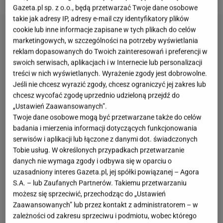
Gazeta.pl sp. z o.o., będą przetwarzać Twoje dane osobowe
takie jak adresy IP, adresy e-mail czy identyfikatory plików
cookie lub inne informacje zapisane w tych plikach do celów
marketingowych, w szczególności na potrzeby wyświetlania
reklam dopasowanych do Twoich zainteresowań i preferencji w
swoich serwisach, aplikacjach i w Internecie lub personalizacji
treści w nich wyświetlanych. Wyrażenie zgody jest dobrowolne.
Jeśli nie chcesz wyrazić zgody, chcesz ograniczyć jej zakres lub
chcesz wycofać zgodę uprzednio udzieloną przejdź do
„Ustawień Zaawansowanych”.
Twoje dane osobowe mogą być przetwarzane także do celów
badania i mierzenia informacji dotyczących funkcjonowania
serwisów i aplikacji lub łączone z danymi dot. świadczonych
Tobie usług. W określonych przypadkach przetwarzanie
danych nie wymaga zgody i odbywa się w oparciu o
uzasadniony interes Gazeta.pl, jej spółki powiązanej – Agora
S.A. – lub Zaufanych Partnerów. Takiemu przetwarzaniu
możesz się sprzeciwić, przechodząc do „Ustawień
Zaawansowanych” lub przez kontakt z administratorem – w
zależności od zakresu sprzeciwu i podmiotu, wobec którego