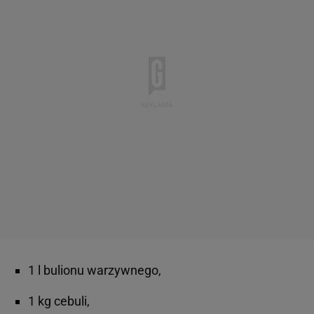
1 l bulionu warzywnego,
1 kg cebuli,