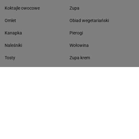
Koktajle owocowe
Zupa
Omlet
Obiad wegetariański
Kanapka
Pierogi
Naleśniki
Wołowina
Tosty
Zupa krem
Racuchy
Filet z kurczaka
Miód lipowy
Sałatka szwajcarska
Masło czosnkowe
Dania w 20 minut
KONTAKT
Serwis Haps.pl
ul. Czerska 8/10 00-732 Warszawa