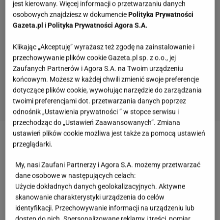
jest kierowany. Więcej informacji o przetwarzaniu danych
osobowych znajdziesz w dokumencie
Polityka Prywatności
Gazeta.pl
i
Polityka Prywatności Agora S.A.
Klikając „Akceptuję” wyrażasz też zgodę na zainstalowanie i
przechowywanie plików cookie Gazeta.pl sp. z o.o., jej
Zaufanych Partnerów i Agora S.A. na Twoim urządzeniu
końcowym. Możesz w każdej chwili zmienić swoje preferencje
dotyczące plików cookie, wywołując narzędzie do zarządzania
twoimi preferencjami dot. przetwarzania danych poprzez
odnośnik „Ustawienia prywatności ” w stopce serwisu i
przechodząc do „Ustawień Zaawansowanych”. Zmiana
ustawień plików cookie możliwa jest także za pomocą ustawień
Zobacz wideo
Przesolona zupa to nie sytuacja bez
przeglądarki.
wyjścia. Oto sposoby, by ją uratować!
My, nasi Zaufani Partnerzy i Agora S.A. możemy przetwarzać
dane osobowe w następujących celach:
Dania z cebuli w roli głównej. Warzywo zastępuje
Użycie dokładnych danych geolokalizacyjnych. Aktywne
skanowanie charakterystyki urządzenia do celów
mięso w tradycyjnym przepisie
identyfikacji. Przechowywanie informacji na urządzeniu lub
dostęp do nich. Spersonalizowane reklamy i treści, pomiar