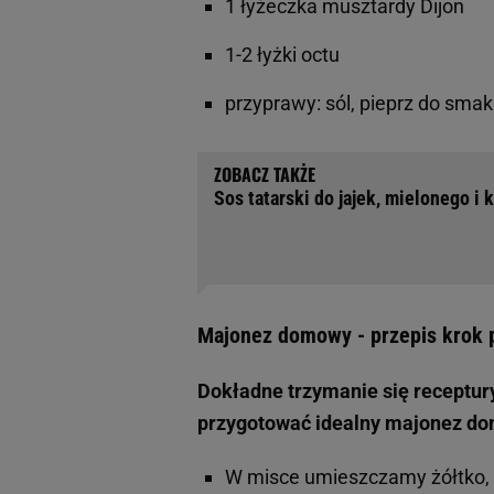
1 łyżeczka musztardy Dijon
1-2 łyżki octu
przyprawy: sól, pieprz do sm
Sos tatarski do jajek, mielonego i 
Majonez domowy - przepis krok p
Dokładne trzymanie się receptury
przygotować idealny majonez d
W misce umieszczamy żółtko, m