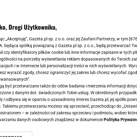
ko, Drogi Użytkowniku,
jąc „Akceptuję”, Gazeta.pl sp. z o.o. oraz jej Zaufani Partnerzy, w tym [
67
.A. będąca spółką powiązaną z Gazeta.pl sp. z o.o., będą przetwarzać T
ail czy identyfikatory plików cookie lub inne informacje zapisane w tych p
gólności na potrzeby wyświetlania reklam dopasowanych do Twoich zain
acjach i w Internecie lub personalizacji treści w nich wyświetlanych. Wyr
cesz wyrazić zgody, chcesz ograniczyć jej zakres lub chcesz wycofać zgo
aawansowanych”.
 być przetwarzane także do celów badania i mierzenia informacji dot
 łączone z danymi dot. świadczonych Tobie usług. W określonych przypad
i odbywa się w oparciu o uzasadniony interes Gazeta.pl, jej spółki powi
. Takiemu przetwarzaniu możesz się sprzeciwić, przechodząc do „Ust
nistratorem – w zależności od zakresu sprzeciwu i podmiotu, wobec które
etwarzaniu danych osobowych znajdziesz w dokumencie
Polityka Prywatn
rzy robieniu świątecznego majonezu