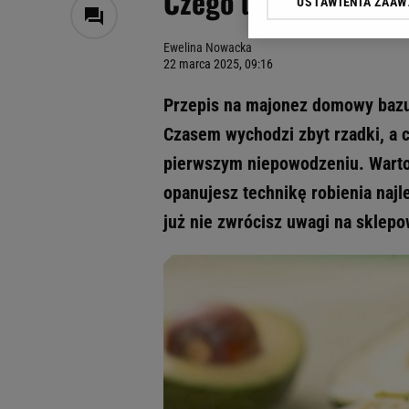
Czego unikać? Jak u
USTAWIENIA ZAA
Klikając „Akceptuję” wyra
Zaufanych Partnerów i A
Ewelina Nowacka
dotyczące plików cookie,
22 marca 2025, 09:16
odnośnik „Ustawienia pr
plików cookie możliwa je
Przepis na majonez domowy bazu
My, nasi Zaufani Partne
Czasem wychodzi zbyt rzadki, a c
Użycie dokładnych danych
pierwszym niepowodzeniu. Warto w
Przechowywanie informacji
badnie odbiorców i uleps
opanujesz technikę robienia na
już nie zwrócisz uwagi na sklep