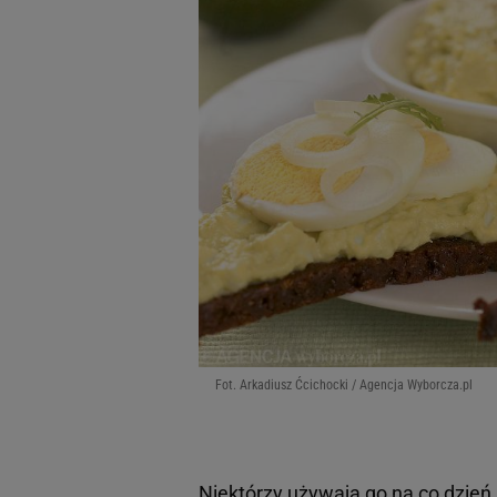
Fot. Arkadiusz Ćcichocki / Agencja Wyborcza.pl
Niektórzy używają go na co dzień,