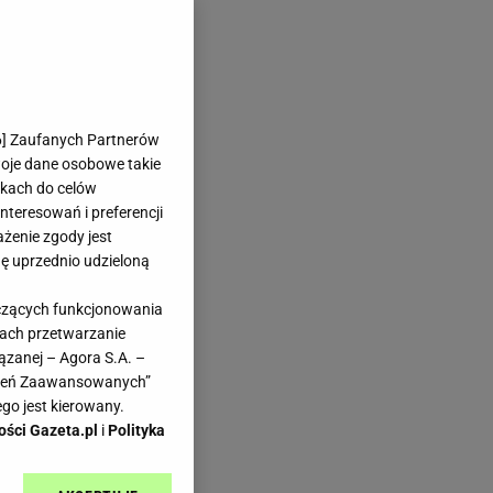
6
] Zaufanych Partnerów
woje dane osobowe takie
likach do celów
teresowań i preferencji
ażenie zgody jest
dę uprzednio udzieloną
yczących funkcjonowania
kach przetwarzanie
ązanej – Agora S.A. –
awień Zaawansowanych”
go jest kierowany.
ości Gazeta.pl
i
Polityka
.