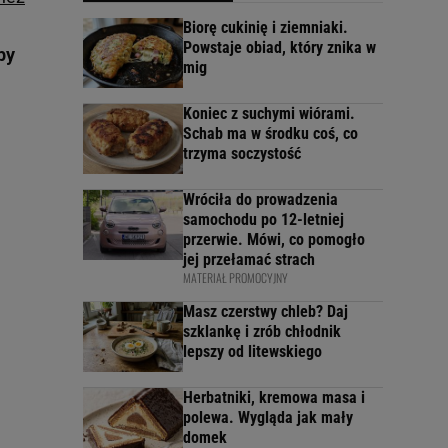
Biorę cukinię i ziemniaki.
Powstaje obiad, który znika w
by
mig
Koniec z suchymi wiórami.
Schab ma w środku coś, co
trzyma soczystość
Wróciła do prowadzenia
samochodu po 12-letniej
przerwie. Mówi, co pomogło
jej przełamać strach
MATERIAŁ PROMOCYJNY
Masz czerstwy chleb? Daj
szklankę i zrób chłodnik
lepszy od litewskiego
Herbatniki, kremowa masa i
polewa. Wygląda jak mały
domek