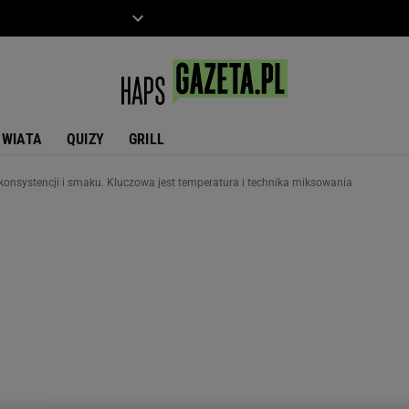
ZIECKO
MOTO
ŚWIATA
QUIZY
GRILL
onsystencji i smaku. Kluczowa jest temperatura i technika miksowania