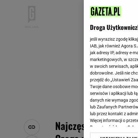
Droga Użytkownicz
jeśli wyrazisz zgodę klika
IAB, jak również Agora S
jak adresy IP, adresy e-m
marketingowych, w szcze
w swoich serwisach, aplik
dobrowolne. Jeśli nie ch
przejdź do „Ustawień Z
Twoje dane osobowe mogą
serwisów i aplikacji lub
danych nie wymaga zgody 
lub Zaufanych Partnerów
lub przez kontakt z admi
Więcej informacji o prz
Najczęstsze błędy p
Prywatności Agora S.A.