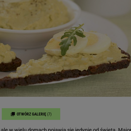
OTWÓRZ GALERIĘ
(7)
 ale w wielu domach pojawia się jedynie od
święta
.
Majo