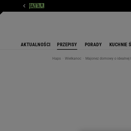
WIADOMOŚCI
NEXT
SPORT
PLOTEK
D
AKTUALNOŚCI
PRZEPISY
PORADY
KUCHNIE 
Haps
Wielkanoc
Majonez domowy o idealnej k