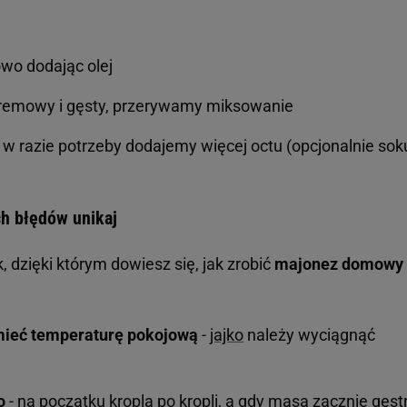
wo dodając olej
kremowy i gęsty, przerywamy miksowanie
 w razie potrzeby dodajemy więcej octu (opcjonalnie sok
h błędów unikaj
, dzięki którym dowiesz się, jak zrobić
majonez domowy
 mieć temperaturę pokojową
-
jajko
należy wyciągnąć
o
- na początku kropla po kropli, a gdy masa zacznie gęst