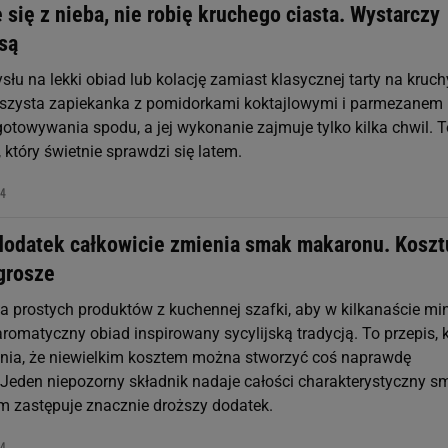
e się z nieba, nie robię kruchego ciasta. Wystarczy
są
łu na lekki obiad lub kolację zamiast klasycznej tarty na kruc
uszysta zapiekanka z pomidorkami koktajlowymi i parmezanem 
towywania spodu, a jej wykonanie zajmuje tylko kilka chwil. T
, który świetnie sprawdzi się latem.
44
dodatek całkowicie zmienia smak makaronu. Koszt
grosze
ka prostych produktów z kuchennej szafki, aby w kilkanaście mi
romatyczny obiad inspirowany sycylijską tradycją. To przepis, 
nia, że niewielkim kosztem można stworzyć coś naprawdę
Jeden niepozorny składnik nadaje całości charakterystyczny sm
 zastępuje znacznie droższy dodatek.
44