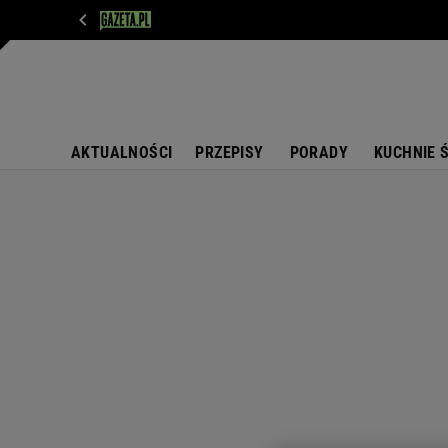
WIADOMOŚCI
NEXT
SPORT
PLOTEK
D
AKTUALNOŚCI
PRZEPISY
PORADY
KUCHNIE 