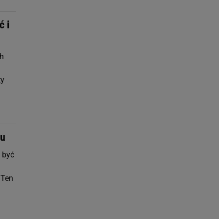
ć i
ch
ty
ku
 być
 Ten