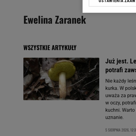
USTAWIENIA ZAA
Klikając „Akceptuję” wyra
Zaufanych Partnerów i A
Ewelina Zaranek
dotyczące plików cookie,
odnośnik „Ustawienia pr
plików cookie możliwa je
My, nasi Zaufani Partne
WSZYSTKIE ARTYKUŁY
Użycie dokładnych danych
Przechowywanie informacji
Już jest. L
badnie odbiorców i uleps
potrafi zaw
Nie każdy leś
kurka. W pols
uważa za praw
w oczy, potra
kuchni. Warto
uznanie.
5 SIERPNIA 2026, 12: