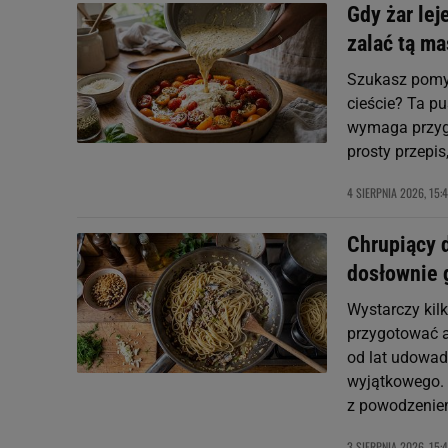
Gdy żar lej
zalać tą ma
Szukasz pomys
cieście? Ta p
wymaga przygo
prosty przepis
4 SIERPNIA 2026, 15:
Chrupiący 
dosłownie 
Wystarczy kil
przygotować a
od lat udowad
wyjątkowego. 
z powodzeniem
3 SIERPNIA 2026, 15: