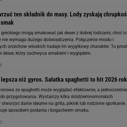
rzuć ten składnik do masy. Lody zyskają chrupkoś
 smak
u greckiego mogą smakować jak deser z dobrej lodziarni, choć i
 nie wymaga dużego doświadczenia. Połączenie miodu i
ch orzechów włoskich nadaje im wyjątkowy charakter. To pros
ni deser, który zachwyca smakiem i wyglądem.
55
 lepsza niż gyros. Sałatka spaghetti to hit 2026 ro
onowa ze spaghetti może wyglądać efektownie, a jednocześnie
 do przygotowania. Wystarczy kilka śródziemnomorskich
 stworzyć danie idealne na grilla, piknik lub rodzinne spotkanie.
akuje sposobem podania i bogactwem smaku.
42