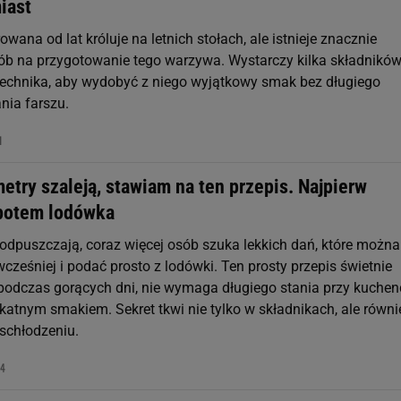
iast
owana od lat króluje na letnich stołach, ale istnieje znacznie
ób na przygotowanie tego warzywa. Wystarczy kilka składników
echnika, aby wydobyć z niego wyjątkowy smak bez długiego
ia farszu.
1
try szaleją, stawiam na ten przepis. Najpierw
 potem lodówka
 odpuszczają, coraz więcej osób szuka lekkich dań, które można
ześniej i podać prosto z lodówki. Ten prosty przepis świetnie
podczas gorących dni, nie wymaga długiego stania przy kuchenc
katnym smakiem. Sekret tkwi nie tylko w składnikach, ale równi
schłodzeniu.
44