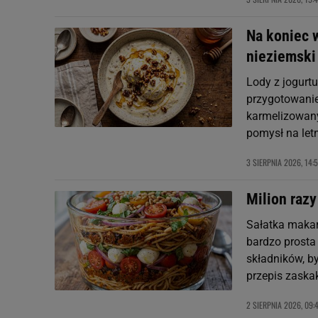
Na koniec w
nieziemski
Lody z jogurt
przygotowanie
karmelizowany
pomysł na let
3 SIERPNIA 2026, 14:
Milion razy
Sałatka makar
bardzo prosta
składników, by
przepis zask
2 SIERPNIA 2026, 09: