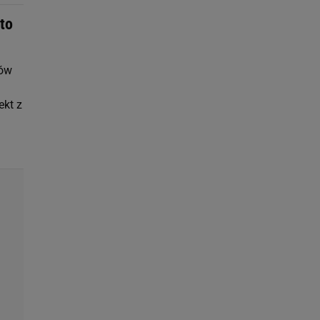
to
ków
ekt z