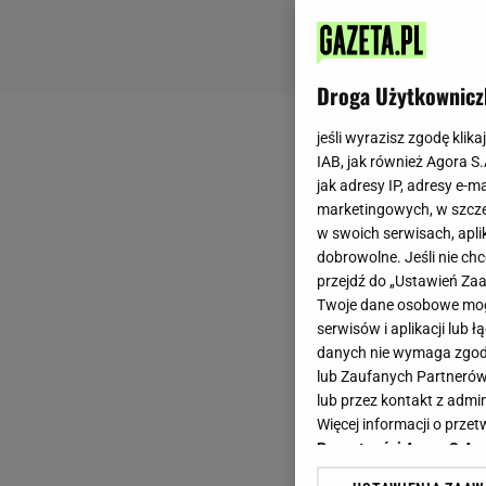
Droga Użytkownicz
jeśli wyrazisz zgodę klika
IAB, jak również Agora S
jak adresy IP, adresy e-m
marketingowych, w szcze
w swoich serwisach, aplik
dobrowolne. Jeśli nie ch
przejdź do „Ustawień Z
Twoje dane osobowe mogą
serwisów i aplikacji lub
danych nie wymaga zgody 
lub Zaufanych Partnerów
lub przez kontakt z admi
Więcej informacji o prz
Prywatności Agora S.A.