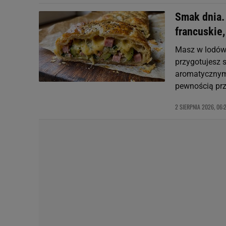
Smak dnia. 
francuskie,
Masz w lodówc
przygotujesz s
aromatycznym 
pewnością pr
2 SIERPNIA 2026, 06: