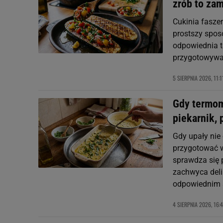
zrób to zam
Cukinia faszer
prostszy spos
odpowiednia t
przygotowywan
5 SIERPNIA 2026, 11:1
Gdy termome
piekarnik,
Gdy upały nie
przygotować wc
sprawdza się 
zachwyca deli
odpowiednim 
4 SIERPNIA 2026, 16: