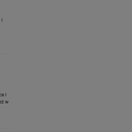
 i
e i
eż w