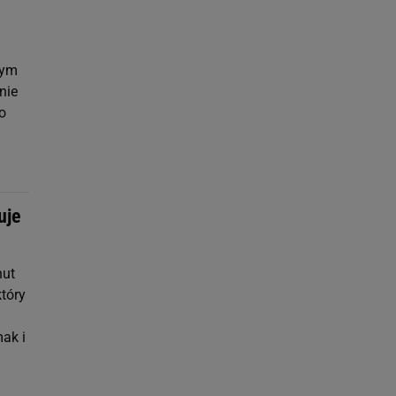
hym
nie
o
uje
nut
który
ak i