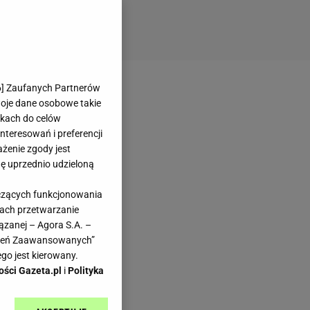
6
] Zaufanych Partnerów
woje dane osobowe takie
likach do celów
teresowań i preferencji
ażenie zgody jest
dę uprzednio udzieloną
yczących funkcjonowania
kach przetwarzanie
ązanej – Agora S.A. –
awień Zaawansowanych”
go jest kierowany.
ości Gazeta.pl
i
Polityka