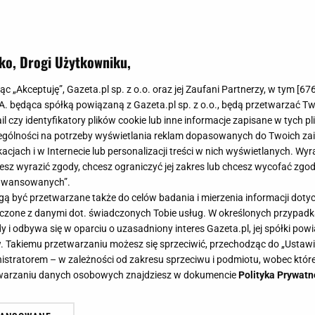
ko, Drogi Użytkowniku,
jąc „Akceptuję”, Gazeta.pl sp. z o.o. oraz jej Zaufani Partnerzy, w tym [
67
.A. będąca spółką powiązaną z Gazeta.pl sp. z o.o., będą przetwarzać T
ail czy identyfikatory plików cookie lub inne informacje zapisane w tych p
gólności na potrzeby wyświetlania reklam dopasowanych do Twoich zain
acjach i w Internecie lub personalizacji treści w nich wyświetlanych. Wyr
cesz wyrazić zgody, chcesz ograniczyć jej zakres lub chcesz wycofać zgo
aawansowanych”.
 być przetwarzane także do celów badania i mierzenia informacji dot
 łączone z danymi dot. świadczonych Tobie usług. W określonych przypad
i odbywa się w oparciu o uzasadniony interes Gazeta.pl, jej spółki powi
. Takiemu przetwarzaniu możesz się sprzeciwić, przechodząc do „Ust
nistratorem – w zależności od zakresu sprzeciwu i podmiotu, wobec które
etwarzaniu danych osobowych znajdziesz w dokumencie
Polityka Prywatn