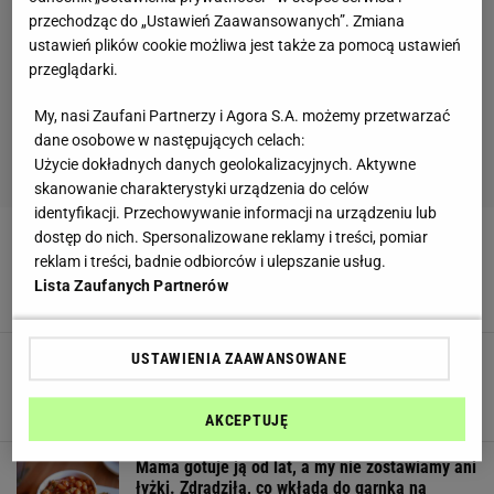
przechodząc do „Ustawień Zaawansowanych”. Zmiana
ustawień plików cookie możliwa jest także za pomocą ustawień
przeglądarki.
My, nasi Zaufani Partnerzy i Agora S.A. możemy przetwarzać
dane osobowe w następujących celach:
Użycie dokładnych danych geolokalizacyjnych. Aktywne
skanowanie charakterystyki urządzenia do celów
identyfikacji. Przechowywanie informacji na urządzeniu lub
Tylko Ślązacy dodają ten składnik do
dostęp do nich. Spersonalizowane reklamy i treści, pomiar
mielonych. Spróbuj, a nie wrócisz do starego
reklam i treści, badnie odbiorców i ulepszanie usług.
przepisu
Lista Zaufanych Partnerów
4 PAŹDZIERNIKA 2025, 18:26
Zrób je raz, a przestaniesz lepić ruskie. Te
USTAWIENIA ZAAWANSOWANE
pierogi są nieziemskie
4 PAŹDZIERNIKA 2025, 17:42
AKCEPTUJĘ
Mama gotuje ją od lat, a my nie zostawiamy ani
łyżki. Zdradziła, co wkłada do garnka na