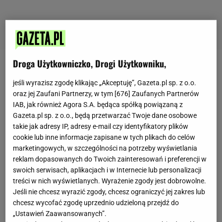
Droga Użytkowniczko, Drogi Użytkowniku,
Joanna Szumilas
jeśli wyrazisz zgodę klikając „Akceptuję”, Gazeta.pl sp. z o.o.
oraz jej Zaufani Partnerzy, w tym [
676
] Zaufanych Partnerów
IAB, jak również Agora S.A. będąca spółką powiązaną z
Dziennikarka serwisu Haps.pl, w redakcji od 2021
Gazeta.pl sp. z o.o., będą przetwarzać Twoje dane osobowe
roku. Pasjonatka słowa pisanego i kucharka -
takie jak adresy IP, adresy e-mail czy identyfikatory plików
cookie lub inne informacje zapisane w tych plikach do celów
amatorka.
marketingowych, w szczególności na potrzeby wyświetlania
Gotowanie to miłość, pisanie - pasja, a Haps łączy
reklam dopasowanych do Twoich zainteresowań i preferencji w
swoich serwisach, aplikacjach i w Internecie lub personalizacji
jedno i drugie. Robię najlepsze zupy i wyznaję
treści w nich wyświetlanych. Wyrażenie zgody jest dobrowolne.
zasadę, że nie ma niedzieli bez rosołu. Jeśli chcesz
Jeśli nie chcesz wyrazić zgody, chcesz ograniczyć jej zakres lub
porozmawiać o polskiej kuchni lub dowiedzieć się,
chcesz wycofać zgodę uprzednio udzieloną przejdź do
„Ustawień Zaawansowanych”.
dlaczego rosół soli się pod koniec gotowania, napisz