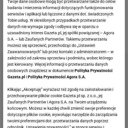
Twoje dane osobowe mogą być przetwarzane także do celów
do mnie: joaszu@agora.pl
badania i mierzenia informacji dotyczących funkcjonowania
serwisów i aplikacji lub łączone z danymi dot. świadczonych
WSZYSTKIE ARTYKUŁY
Tobie usług. W określonych przypadkach przetwarzanie
danych nie wymaga zgody i odbywa się w oparciu o
Najlepsza sałatka teściowej. Zawsze walczę z
uzasadniony interes Gazeta.pl, jej spółki powiązanej – Agora
wujkiem Józkiem o ostatnią porcję
S.A. – lub Zaufanych Partnerów. Takiemu przetwarzaniu
6 PAŹDZIERNIKA 2025, 14:06
możesz się sprzeciwić, przechodząc do „Ustawień
Zaawansowanych” lub przez kontakt z administratorem – w
zależności od zakresu sprzeciwu i podmiotu, wobec którego
jest kierowany. Więcej informacji o przetwarzaniu danych
osobowych znajdziesz w dokumencie
Polityka Prywatności
Gazeta.pl
i
Polityka Prywatności Agora S.A.
Klikając „Akceptuję” wyrażasz też zgodę na zainstalowanie i
przechowywanie plików cookie Gazeta.pl sp. z o.o., jej
Zaufanych Partnerów i Agora S.A. na Twoim urządzeniu
końcowym. Możesz w każdej chwili zmienić swoje preferencje
dotyczące plików cookie, wywołując narzędzie do zarządzania
twoimi preferencjami dot. przetwarzania danych poprzez
odnośnik „Ustawienia prywatności ” w stopce serwisu i