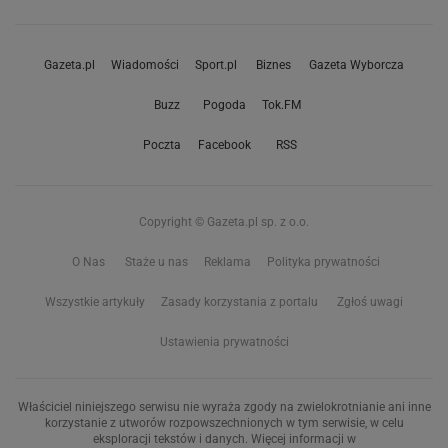
Gazeta.pl
Wiadomości
Sport.pl
Biznes
Gazeta Wyborcza
Buzz
Pogoda
Tok.FM
Poczta
Facebook
RSS
Copyright © Gazeta.pl sp. z o.o.
O Nas
Staże u nas
Reklama
Polityka prywatności
Wszystkie artykuły
Zasady korzystania z portalu
Zgłoś uwagi
Ustawienia prywatności
Właściciel niniejszego serwisu nie wyraża zgody na zwielokrotnianie ani inne
korzystanie z utworów rozpowszechnionych w tym serwisie, w celu
eksploracji tekstów i danych. Więcej informacji w