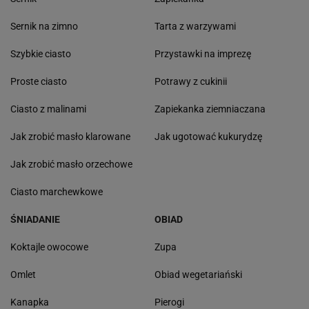
Sernik na zimno
Tarta z warzywami
Szybkie ciasto
Przystawki na imprezę
Proste ciasto
Potrawy z cukinii
Ciasto z malinami
Zapiekanka ziemniaczana
Jak zrobić masło klarowane
Jak ugotować kukurydzę
Jak zrobić masło orzechowe
Ciasto marchewkowe
ŚNIADANIE
OBIAD
Koktajle owocowe
Zupa
Omlet
Obiad wegetariański
Kanapka
Pierogi