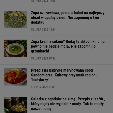
18 LIPCA 2023, 12:36
Zupa szczawiowa, przepis babci na najlepszy
obiad w upalny dzień. Nie zapomnij o tym
dodatku
18 LIPCA 2023, 12:34
Zupa krem z cukinii? Dodaj te składniki, a na
pewno nie będzie mdła. Nie zapomnij o
grzankach!
18 LIPCA 2023, 07:37
Przepis na paprykę marynowaną spod
Sandomierza. Kultowy przysmak regionu
"badylarzy"
17 LIPCA 2023, 21:08
Sałatka z ogórków na zimę. Przepis z lat 90.,
który nigdy nie wyjdzie z mody. Tak to robiły
nasze mamy