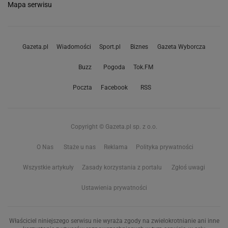
Mapa serwisu
Gazeta.pl
Wiadomości
Sport.pl
Biznes
Gazeta Wyborcza
Buzz
Pogoda
Tok.FM
Poczta
Facebook
RSS
Copyright © Gazeta.pl sp. z o.o.
O Nas
Staże u nas
Reklama
Polityka prywatności
Wszystkie artykuły
Zasady korzystania z portalu
Zgłoś uwagi
Ustawienia prywatności
Właściciel niniejszego serwisu nie wyraża zgody na zwielokrotnianie ani inne