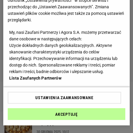
odnośnik „Ustawienia prywatności ” w stopce serwisu i
przechodząc do „Ustawień Zaawansowanych”. Zmiana
ustawień plików cookie możliwa jest także za pomocą ustawień
przeglądarki.
My, nasi Zaufani Partnerzy i Agora S.A. możemy przetwarzać
dane osobowe w następujących celach:
Użycie dokładnych danych geolokalizacyjnych. Aktywne
skanowanie charakterystyki urządzenia do celów
identyfikacji. Przechowywanie informacji na urządzeniu lub
dostęp do nich. Spersonalizowane reklamy i treści, pomiar
reklam i treści, badnie odbiorców i ulepszanie usług.
Lista Zaufanych Partnerów
Włóż gazetę do lodówki i zostaw na noc. Efekt
cię zaskoczy
USTAWIENIA ZAAWANSOWANE
2 STYCZNIA 2026, 10:01
AKCEPTUJĘ
Hit czy trucizna? Jadalny brokat budzi coraz
więcej pytań
30 GRUDNIA 2025, 10:17