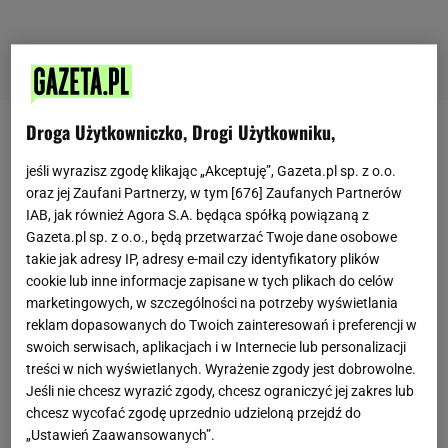
Droga Użytkowniczko, Drogi Użytkowniku,
Magdalena Siraga
jeśli wyrazisz zgodę klikając „Akceptuję”, Gazeta.pl sp. z o.o.
oraz jej Zaufani Partnerzy, w tym [
676
] Zaufanych Partnerów
IAB, jak również Agora S.A. będąca spółką powiązaną z
Redaktorka treści Lifestyle
Gazeta.pl sp. z o.o., będą przetwarzać Twoje dane osobowe
takie jak adresy IP, adresy e-mail czy identyfikatory plików
Ukończyła studia na Uniwersytecie Papieskim im.
cookie lub inne informacje zapisane w tych plikach do celów
Jana Pawła II w Krakowie na Wydziale
marketingowych, w szczególności na potrzeby wyświetlania
Dziennikarstwo i Komunikacja Społeczna. Od 2018
reklam dopasowanych do Twoich zainteresowań i preferencji w
swoich serwisach, aplikacjach i w Internecie lub personalizacji
roku współpracuje z agencją Liczy się Słowo oraz
treści w nich wyświetlanych. Wyrażenie zgody jest dobrowolne.
tworzy content marketing jako copywriter i tłumacz
Jeśli nie chcesz wyrazić zgody, chcesz ograniczyć jej zakres lub
języka angielskiego. Pisała dla kanału Blogownia
chcesz wycofać zgodę uprzednio udzieloną przejdź do
Stacja 7 Szymona Hołowni. W trakcie studiów
„Ustawień Zaawansowanych”.