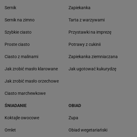
Sernik
Zapiekanka
Sernik na zimno
Tarta z warzywami
Szybkie ciasto
Przystawki na imprezę
Proste ciasto
Potrawy z cukinii
Ciasto z malinami
Zapiekanka ziemniaczana
Jak zrobić masło klarowane
Jak ugotować kukurydzę
Jak zrobić masło orzechowe
Ciasto marchewkowe
ŚNIADANIE
OBIAD
Koktajle owocowe
Zupa
Omlet
Obiad wegetariański