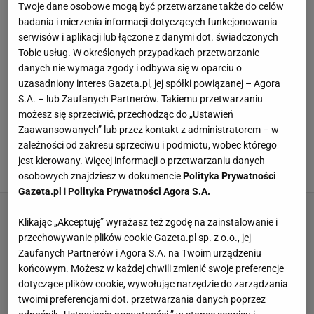
Twoje dane osobowe mogą być przetwarzane także do celów
często organizowała działanie biura prasowego
badania i mierzenia informacji dotyczących funkcjonowania
podczas różnych wydarzeń, gdzie tworzyła
serwisów i aplikacji lub łączone z danymi dot. świadczonych
fotorelacje oraz reportaże. Dla Gazeta.pl pisze od
Tobie usług. W określonych przypadkach przetwarzanie
danych nie wymaga zgody i odbywa się w oparciu o
maja 2022 roku.
uzasadniony interes Gazeta.pl, jej spółki powiązanej – Agora
S.A. – lub Zaufanych Partnerów. Takiemu przetwarzaniu
WSZYSTKIE ARTYKUŁY
możesz się sprzeciwić, przechodząc do „Ustawień
Zaawansowanych” lub przez kontakt z administratorem – w
Chleb z patelni jest gotowy w kilka chwil. Baza
zależności od zakresu sprzeciwu i podmiotu, wobec którego
to tylko cztery składniki
jest kierowany. Więcej informacji o przetwarzaniu danych
7 MARCA 2026, 14:38
osobowych znajdziesz w dokumencie
Polityka Prywatności
Gazeta.pl
i
Polityka Prywatności Agora S.A.
Klikając „Akceptuję” wyrażasz też zgodę na zainstalowanie i
przechowywanie plików cookie Gazeta.pl sp. z o.o., jej
Zaufanych Partnerów i Agora S.A. na Twoim urządzeniu
końcowym. Możesz w każdej chwili zmienić swoje preferencje
dotyczące plików cookie, wywołując narzędzie do zarządzania
twoimi preferencjami dot. przetwarzania danych poprzez