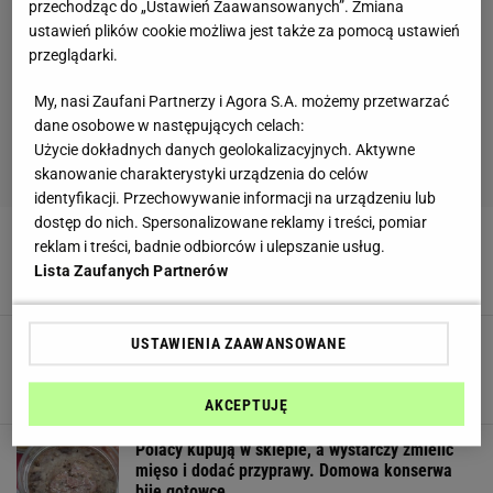
przechodząc do „Ustawień Zaawansowanych”. Zmiana
ustawień plików cookie możliwa jest także za pomocą ustawień
przeglądarki.
My, nasi Zaufani Partnerzy i Agora S.A. możemy przetwarzać
dane osobowe w następujących celach:
Użycie dokładnych danych geolokalizacyjnych. Aktywne
skanowanie charakterystyki urządzenia do celów
identyfikacji. Przechowywanie informacji na urządzeniu lub
dostęp do nich. Spersonalizowane reklamy i treści, pomiar
Turecka jajecznica bije szakszukę na głowę.
reklam i treści, badnie odbiorców i ulepszanie usług.
Na jednej porcji się nie skończy
Lista Zaufanych Partnerów
17 MARCA 2026, 10:44
Sos wyjdzie gładki jak krem. Zamiast mąki użyj
USTAWIENIA ZAAWANSOWANE
innego produktu. Jest w każdym domu
5 MARCA 2026, 15:42
AKCEPTUJĘ
Polacy kupują w sklepie, a wystarczy zmielić
mięso i dodać przyprawy. Domowa konserwa
bije gotowce