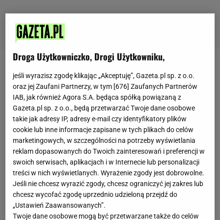
Droga Użytkowniczko, Drogi Użytkowniku,
Kinga Wójcik
jeśli wyrazisz zgodę klikając „Akceptuję”, Gazeta.pl sp. z o.o.
oraz jej Zaufani Partnerzy, w tym [
676
] Zaufanych Partnerów
IAB, jak również Agora S.A. będąca spółką powiązaną z
Gazeta.pl sp. z o.o., będą przetwarzać Twoje dane osobowe
Redaktorka treści Lifestyle
takie jak adresy IP, adresy e-mail czy identyfikatory plików
Z wykształcenia jest politologiem. Ukończyła
cookie lub inne informacje zapisane w tych plikach do celów
marketingowych, w szczególności na potrzeby wyświetlania
Wydział Studiów Międzynarodowych i
reklam dopasowanych do Twoich zainteresowań i preferencji w
Politologicznych Uniwersytetu Łódzkiego. Autorka
swoich serwisach, aplikacjach i w Internecie lub personalizacji
powieści kryminalnych z serii o komisarz Lenie
treści w nich wyświetlanych. Wyrażenie zgody jest dobrowolne.
Jeśli nie chcesz wyrazić zgody, chcesz ograniczyć jej zakres lub
Rudnickiej. Wolny czas spędza na lekturze thrillerów
chcesz wycofać zgodę uprzednio udzieloną przejdź do
i powieści detektywistycznych. Zanim związała się z
„Ustawień Zaawansowanych”.
portalem Gazeta.pl w grudniu 2022 roku, pracowała
Twoje dane osobowe mogą być przetwarzane także do celów