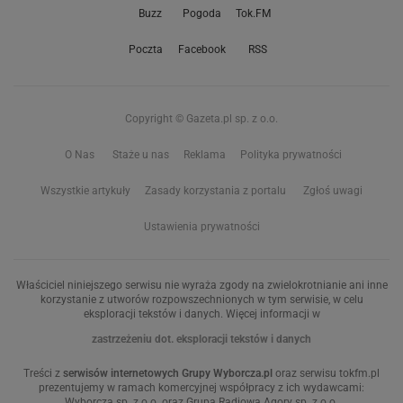
Buzz
Pogoda
Tok.FM
Poczta
Facebook
RSS
Copyright © Gazeta.pl sp. z o.o.
O Nas
Staże u nas
Reklama
Polityka prywatności
Wszystkie artykuły
Zasady korzystania z portalu
Zgłoś uwagi
Ustawienia prywatności
Właściciel niniejszego serwisu nie wyraża zgody na zwielokrotnianie ani inne
korzystanie z utworów rozpowszechnionych w tym serwisie, w celu
eksploracji tekstów i danych. Więcej informacji w
zastrzeżeniu dot. eksploracji tekstów i danych
Treści z
serwisów internetowych Grupy Wyborcza.pl
oraz serwisu tokfm.pl
prezentujemy w ramach komercyjnej współpracy z ich wydawcami:
Wyborcza sp. z o.o. oraz Grupą Radiową Agory sp. z o.o.