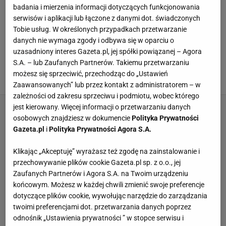
badania i mierzenia informacji dotyczących funkcjonowania
jako copywriter.
serwisów i aplikacji lub łączone z danymi dot. świadczonych
Tobie usług. W określonych przypadkach przetwarzanie
WSZYSTKIE ARTYKUŁY
danych nie wymaga zgody i odbywa się w oparciu o
uzasadniony interes Gazeta.pl, jej spółki powiązanej – Agora
"Użądlenie pszczoły" to hit. Nawet sernik
S.A. – lub Zaufanych Partnerów. Takiemu przetwarzaniu
będzie musiał oddać koronę
możesz się sprzeciwić, przechodząc do „Ustawień
18 MARCA 2026, 19:54
Zaawansowanych” lub przez kontakt z administratorem – w
zależności od zakresu sprzeciwu i podmiotu, wobec którego
jest kierowany. Więcej informacji o przetwarzaniu danych
osobowych znajdziesz w dokumencie
Polityka Prywatności
Gazeta.pl
i
Polityka Prywatności Agora S.A.
Klikając „Akceptuję” wyrażasz też zgodę na zainstalowanie i
przechowywanie plików cookie Gazeta.pl sp. z o.o., jej
Zaufanych Partnerów i Agora S.A. na Twoim urządzeniu
końcowym. Możesz w każdej chwili zmienić swoje preferencje
dotyczące plików cookie, wywołując narzędzie do zarządzania
twoimi preferencjami dot. przetwarzania danych poprzez
odnośnik „Ustawienia prywatności ” w stopce serwisu i