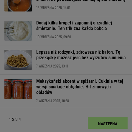
13 WRZEŚNIA 2025, 14:01
Dodaj kilka kropel i zapomnij o rzadkiej
śmietanie. Ten trik zna każda babcia
10 WRZEŚNIA 2025, 09:50
Lepsza niż rodzynki, zdrowsza niż baton. Tę
przekąskę możesz jeść bez wyrzutów sumienia
7 WRZEŚNIA 2025, 13:11
Meksykański akcent w spiżarni. Cukinia w tej
wersji smakuje obłędnie. Hit zimowych
obiadów
7 WRZEŚNIA 2025, 10:28
1
2
3
4
NASTĘPNA