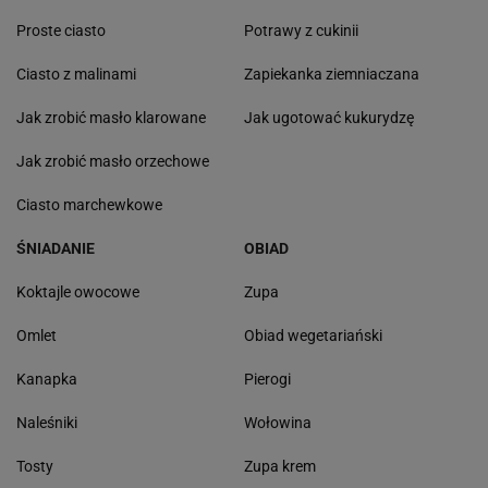
Proste ciasto
Potrawy z cukinii
Ciasto z malinami
Zapiekanka ziemniaczana
Jak zrobić masło klarowane
Jak ugotować kukurydzę
Jak zrobić masło orzechowe
Ciasto marchewkowe
ŚNIADANIE
OBIAD
Koktajle owocowe
Zupa
Omlet
Obiad wegetariański
Kanapka
Pierogi
Naleśniki
Wołowina
Tosty
Zupa krem